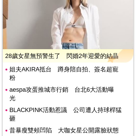
28歲女星無預警生了 閃婚2年迎愛的結晶
姐夫AKIRA抵台 蹲身陪自拍、簽名超寵
粉
aespa攻蛋推城市行銷 台北6大活動曝
光
BLACKPINK活動惹議 公司遭人持球桿猛
砸
昔暴瘦雙頰凹陷 大咖女星公開露臉狀態