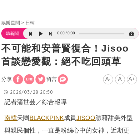
娛樂星聞
日韓
0:00
0:00
聽新聞
不可能和安普賢復合！Jisoo
首談戀愛觀：絕不吃回頭草
A-
A
A+
分享
留言
2026/03/28 20:50
記者蒲世芸／綜合報導
南韓
天團
BLACKPINK
成員
JISOO
憑藉甜美外型
與親民個性，一直是粉絲心中的女神，近期更