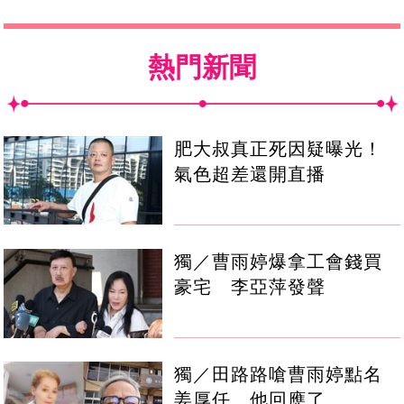
熱門新聞
肥大叔真正死因疑曝光！
氣色超差還開直播
獨／曹雨婷爆拿工會錢買
豪宅 李亞萍發聲
獨／田路路嗆曹雨婷點名
姜厚任 他回應了