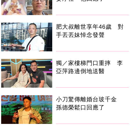
肥大叔離世享年46歲 對
手丟丟妹悼念發聲
獨／家樓梯門口重摔 李
亞萍路邊倒地送醫
小刀驚傳離婚台玻千金
孫德榮鬆口回應了