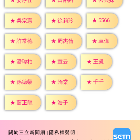
★
姜厚任
★
田路路
★
丟丟妹
★
5566
★
吳宗憲
★
徐莉玲
★
卓偉
★
許常德
★
周杰倫
★
宣云
★
王凱
★
潘瑋柏
★
隋棠
★
千千
★
孫德榮
★
浩子
★
藍正龍
關於三立新聞網
隱私權聲明