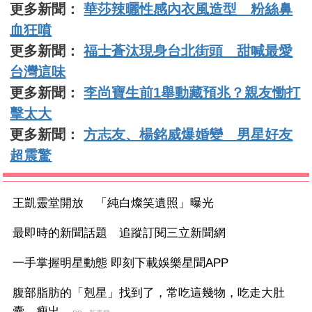
更多新聞：
華莎辣曬性感內衣風造型 粉絲鼻
血狂噴
更多新聞：
福士蒼汰現身台北街頭 甜喊最愛
台灣這味
更多新聞：
李尚寶生前1舉動藏預兆？親友慟打
擊太大
更多新聞：
方志友、楊銘威爆婚變 男星好友
超震驚
王凱靈堂開放 「純白燦笑遺照」曝光
最即時的新聞話題 追蹤訂閱三立新聞網
一手掌握明星動態 即刻下載娛樂星聞APP
腹部脂肪的「剋星」找到了，常吃這幾物，吃走大肚
囊，瘦出...