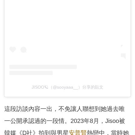
JISOO🪐（@sooyaaa__）分享的貼文
這段訪談內容一出，不免讓人聯想到她過去唯
一公開承認過的一段情。2023年8月，Jisoo被
韓媒《D社》拍到與男星
安普賢
熱戀中，當時她