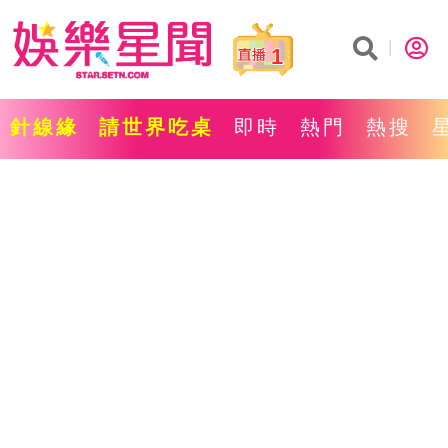
1
針線緣
請世界吃桌
即時
熱門
熱搜