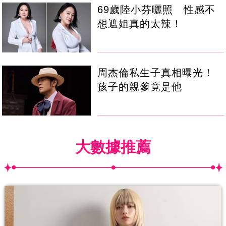
69歲陸小芬曬照 性感不
想遮姐真的太辣！
周杰倫私生子真相曝光！
孩子的親爹竟是他
大數據推薦