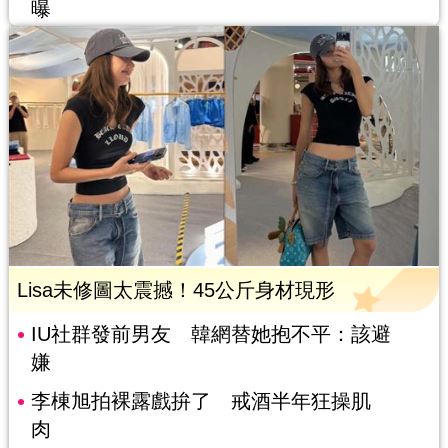
曝
Lisa未修圖太震撼！45公斤身材現形
IU社群發前男友 韓網替她抱不平：該避
嫌
李棟旭拍裸露戲拚了 戒酒半年狂操肌
肉