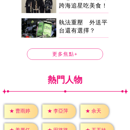
跨海追星吃美食！
執法重壓 外送平
台還有選擇？
更多焦點+
熱門人物
★
余天
★
曹雨婷
★
李亞萍