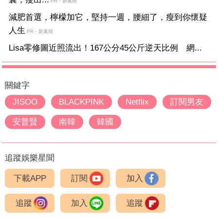
PR・新素簡
減肥首選，檸檬加它，堅持一週，腰細了，瘦到你懷疑
人生
PR・新素簡
Lisa零修圖近照流出！167公分45公斤逆天比例 網...
關鍵字
JISOO
BLACKPINK
Netflix
訂閱男友
安普賢
南韓
韓國
追蹤娛樂星聞
下載APP
訂閱
加入
追蹤
加入
追蹤