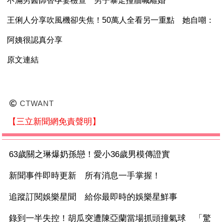
不滿男醫師替孕妻檢查 男子暴走撞牆喊離婚
王俐人分享吹風機卻失焦！50萬人全看另一重點 她自嘲：
阿姨很認真分享
原文連結
CTWANT
【三立新聞網免責聲明】
63歲關之琳爆奶孫戀！愛小36歲男模傳證實
新聞事件即時更新 所有消息一手掌握！
追蹤訂閱娛樂星聞 給你最即時的娛樂星鮮事
錄到一半失控！胡瓜突遭陳亞蘭當場抓頭撞氣球 「驚