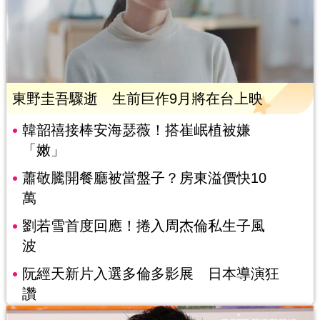
東野圭吾驟逝 生前巨作9月將在台上映
韓韶禧接棒安海瑟薇！搭崔岷植被嫌
「嫩」
蕭敬騰開餐廳被當盤子？房東溢價快10
萬
劉若雪首度回應！捲入周杰倫私生子風
波
阮經天新片入選多倫多影展 日本導演狂
讚