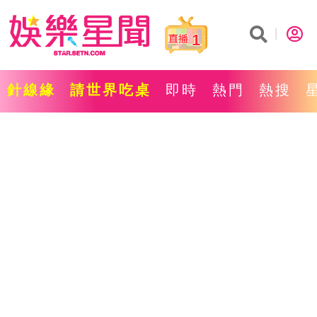
1
針線緣
請世界吃桌
即時
熱門
熱搜