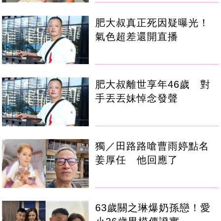
肥大叔真正死因疑曝光！
氣色超差還開直播
肥大叔離世享年46歲 對
手丟丟妹悼念發聲
獨／田路路嗆曹雨婷點名
姜厚任 他回應了
63歲關之琳爆奶孫戀！愛