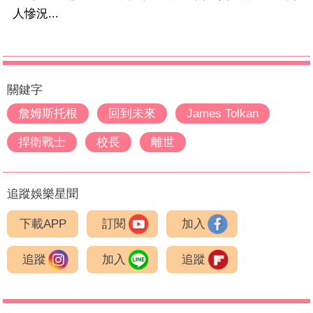
人慘況...
關鍵字
詹姆斯托根
回到未來
James Tolkan
捍衛戰士
校長
離世
追蹤娛樂星聞
下載APP
訂閱
加入
追蹤
加入
追蹤