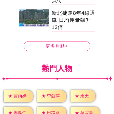
負荷'
新北捷運8年4線通
車 日均運量飆升
13倍
更多焦點+
熱門人物
★
余天
★
曹雨婷
★
李亞萍
★
姜厚任
★
田路路
★
吳宗憲