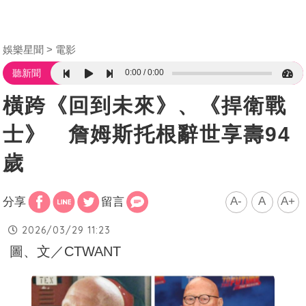
娛樂星聞
電影
0:00
0:00
聽新聞
橫跨《回到未來》、《捍衛戰
士》 詹姆斯托根辭世享壽94
歲
A-
A
A+
分享
留言
2026/03/29 11:23
圖、文／CTWANT