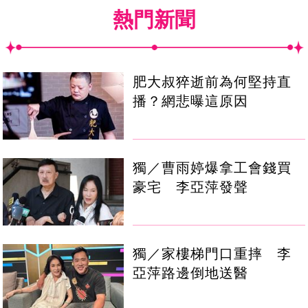
熱門新聞
肥大叔猝逝前為何堅持直
播？網悲曝這原因
獨／曹雨婷爆拿工會錢買
豪宅 李亞萍發聲
獨／家樓梯門口重摔 李
亞萍路邊倒地送醫