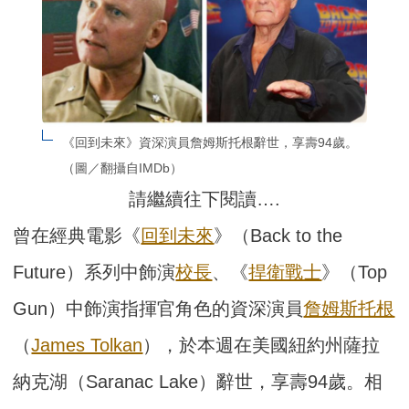
《回到未來》資深演員詹姆斯托根辭世，享壽94歲。
（圖／翻攝自IMDb）
請繼續往下閱讀….
曾在經典電影《
回到未來
》（Back to the
Future）系列中飾演
校長
、《
捍衛戰士
》（Top
Gun）中飾演指揮官角色的資深演員
詹姆斯托根
（
James Tolkan
），於本週在美國紐約州薩拉
納克湖（Saranac Lake）辭世，享壽94歲。相