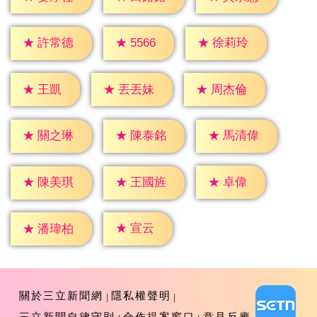
★
5566
★
許常德
★
徐莉玲
★
王凱
★
丟丟妹
★
周杰倫
★
關之琳
★
陳泰銘
★
馬清偉
★
卓偉
★
陳美琪
★
王國旌
★
宣云
★
潘瑋柏
關於三立新聞網
隱私權聲明
三立新聞自律守則
合作提案窗口
意見反應