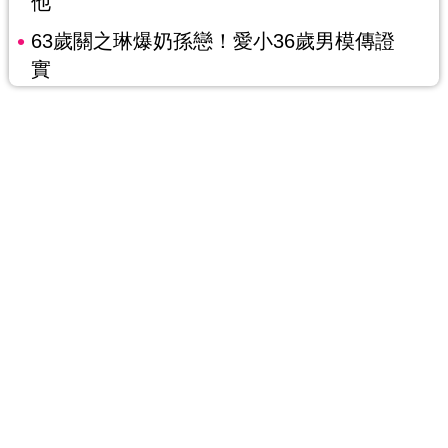
他
63歲關之琳爆奶孫戀！愛小36歲男模傳證
實