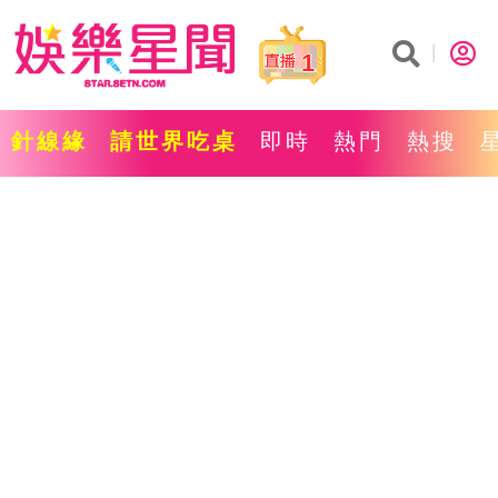
1
針線緣
請世界吃桌
即時
熱門
熱搜