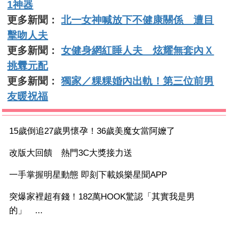
1神器
更多新聞：
北一女神喊放下不健康關係 遭目
擊吻人夫
更多新聞：
女健身網紅睡人夫 炫耀無套內Ｘ
挑釁元配
更多新聞：
獨家／粿粿婚內出軌！第三位前男
友暖祝福
15歲倒追27歲男懷孕！36歲美魔女當阿嬤了
改版大回饋 熱門3C大獎接力送
一手掌握明星動態 即刻下載娛樂星聞APP
突爆家裡超有錢！182萬HOOK驚認「其實我是男
的」 ...