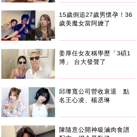
15歲倒追27歲男懷孕！36
歲美魔女當阿嬤了
姜厚任女友稱學歷「3碩1
博」 台大發聲了
邱瓈寬公司營收衰退 點
名王心凌、楊丞琳
陳隨意公開神級滷肉食譜