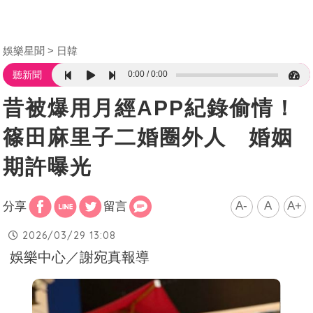
娛樂星聞
日韓
0:00
0:00
聽新聞
昔被爆用月經APP紀錄偷情！
篠田麻里子二婚圈外人 婚姻
期許曝光
A-
A
A+
分享
留言
2026/03/29 13:08
娛樂中心／謝宛真報導