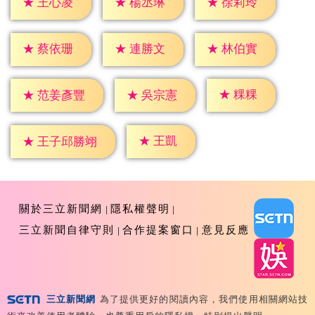
★
王心凌
★
楊丞琳
★
徐莉玲
★
蔡依珊
★
連勝文
★
林伯實
★
粿粿
★
吳宗憲
★
范姜彥豐
★
王凱
★
王子邱勝翊
關於三立新聞網
隱私權聲明
三立新聞自律守則
合作提案窗口
意見反應
三立新聞網
為了提供更好的閱讀內容，我們使用相關網站技
Copyright ©2026 Sanlih E-Television All Rights