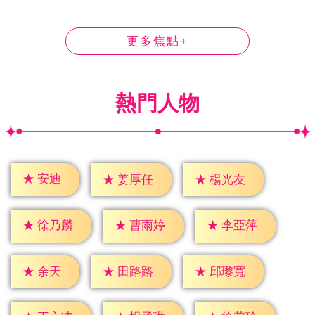
更多焦點+
熱門人物
★
安迪
★
姜厚任
★
楊光友
★
徐乃麟
★
曹雨婷
★
李亞萍
★
余天
★
田路路
★
邱瓈寬