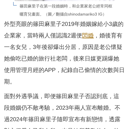
篠田麻里子在第一段婚姻時，和企業家老公經常同框
曬育兒畫面。（圖／翻攝自shinodamariko3 IG）
外型亮眼的篠田麻里子2019年婚姻嫁給小3歲的
企業家，當時兩人僅認識2週便
閃婚
，婚後育有
一名女兒，3年後卻爆出分居，原因是老公懷疑
她偷吃已婚的旅行社老闆，後來日媒更踢爆她
使用管理月經的APP，紀錄自己偷情的次數與日
期。
面對外遇爭議，即便篠田麻里子否認到底，這
段婚姻仍不敵考驗，2023年兩人宣布離婚。不
過2024年篠田麻里子隨即宣布有新戀情，透露