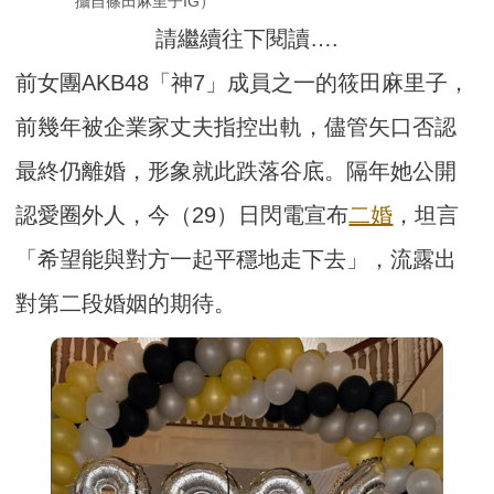
攝自篠田麻里子IG）
請繼續往下閱讀….
前女團AKB48「神7」成員之一的筱田麻里子，
前幾年被企業家丈夫指控出軌，儘管矢口否認
最終仍離婚，形象就此跌落谷底。隔年她公開
認愛圈外人，今（29）日閃電宣布
二婚
，坦言
「希望能與對方一起平穩地走下去」，流露出
對第二段婚姻的期待。