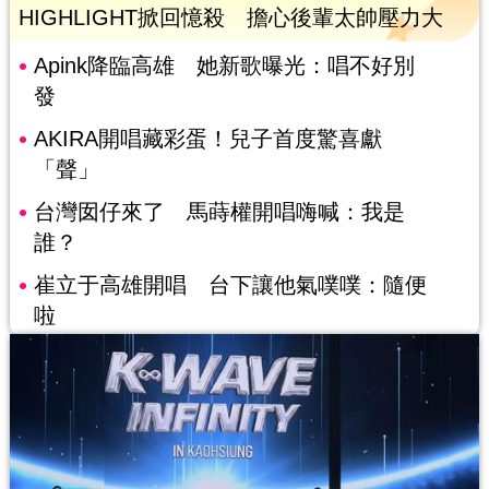
HIGHLIGHT掀回憶殺 擔心後輩太帥壓力大
Apink降臨高雄 她新歌曝光：唱不好別
發
AKIRA開唱藏彩蛋！兒子首度驚喜獻
「聲」
台灣囡仔來了 馬蒔權開唱嗨喊：我是
誰？
崔立于高雄開唱 台下讓他氣噗噗：隨便
啦