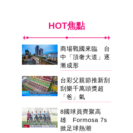
HOT焦點
商場戰國來臨 台
中「頂奢大道」逐
漸成形
台彩父親節推新刮
刮樂千萬頭獎超
「爸」氣
8國球員齊聚高
雄 Formosa 7s
掀足球熱潮