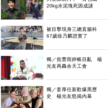
20kg水泥塊死因成謎
被目擊現身三總直腸科
67歲徐乃麟證實了
獨／批曹雨婷帳目亂 楊
光友再轟余天工會
獨／姜厚任新歡爆黑歷
史 楊光友怒揭內幕