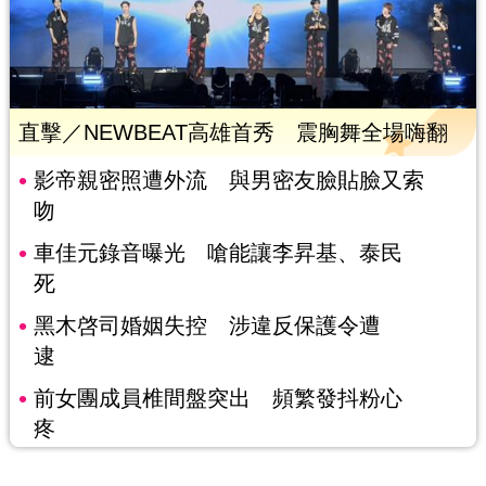
直擊／NEWBEAT高雄首秀 震胸舞全場嗨翻
影帝親密照遭外流 與男密友臉貼臉又索
吻
車佳元錄音曝光 嗆能讓李昇基、泰民
死
黑木啓司婚姻失控 涉違反保護令遭
逮
前女團成員椎間盤突出 頻繁發抖粉心
疼