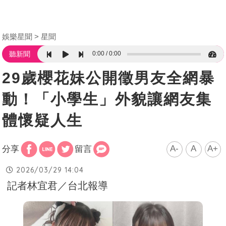
娛樂星聞
星聞
0:00
0:00
聽新聞
29歲櫻花妹公開徵男友全網暴
動！「小學生」外貌讓網友集
體懷疑人生
A-
A
A+
分享
留言
2026/03/29 14:04
記者林宜君／台北報導