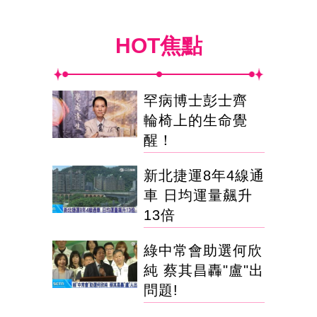
HOT焦點
罕病博士彭士齊
輪椅上的生命覺
醒！
新北捷運8年4線通
車 日均運量飆升
13倍
綠中常會助選何欣
純 蔡其昌轟"盧"出
問題!