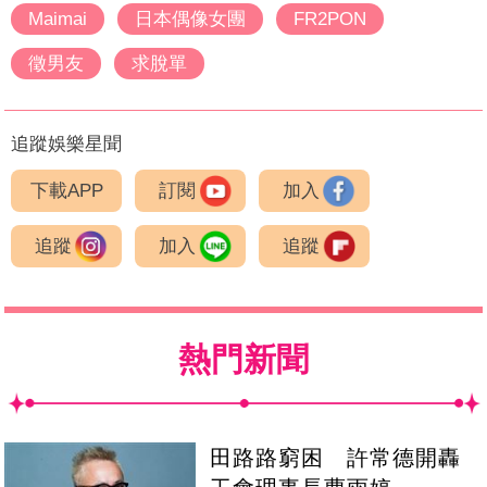
Maimai
日本偶像女團
FR2PON
徵男友
求脫單
追蹤娛樂星聞
下載APP
訂閱
加入
追蹤
加入
追蹤
熱門新聞
田路路窮困 許常德開轟