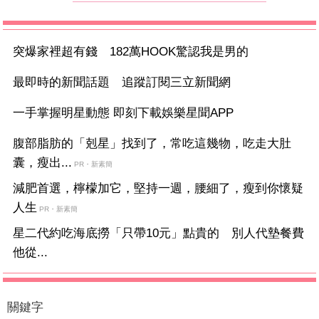
突爆家裡超有錢 182萬HOOK驚認我是男的
最即時的新聞話題 追蹤訂閱三立新聞網
一手掌握明星動態 即刻下載娛樂星聞APP
腹部脂肪的「剋星」找到了，常吃這幾物，吃走大肚
囊，瘦出...
PR・新素簡
減肥首選，檸檬加它，堅持一週，腰細了，瘦到你懷疑
人生
PR・新素簡
星二代約吃海底撈「只帶10元」點貴的 別人代墊餐費
他從...
關鍵字