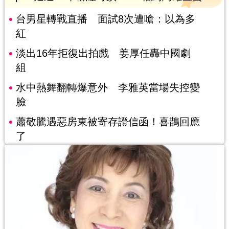
台男星轉戰直播 面試8次遭嗆：以為多
紅
淡出16年拒復出拍戲 姜厚任轟中國劇
組
水中熱舞翻轉爆意外 李雅英當場失控變
臉
蕭敬騰遇惡房東被寄存證信函！喜鵲回應
了