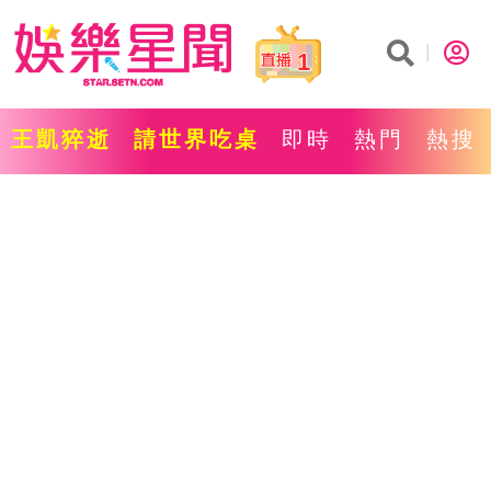
1
王凱猝逝
請世界吃桌
即時
熱門
熱搜