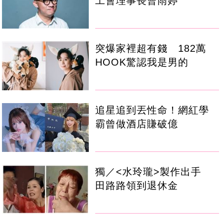
工會理事長曹雨婷
突爆家裡超有錢 182萬
HOOK驚認我是男的
追星追到丟性命！網紅學
霸曾做酒店賺破億
獨／<水玲瓏>製作出手
田路路領到退休金