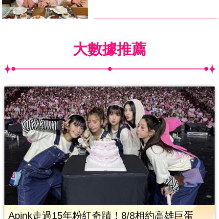
大數據推薦
Apink走過15年粉紅奇蹟！8/8相約高雄巨蛋