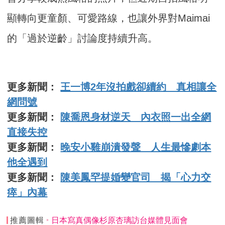
顯轉向更童顏、可愛路線，也讓外界對Maimai
的「過於逆齡」討論度持續升高。
更多新聞：
王一博2年沒拍戲卻續約 真相讓全
網問號
更多新聞：
陳喬恩身材逆天 內衣照一出全網
直接失控
更多新聞：
晚安小雞崩潰發聲 人生最慘劇本
他全遇到
更多新聞：
陳美鳳罕提婚變官司 揭「心力交
瘁」內幕
推薦圖輯
日本寫真偶像杉原杏璃訪台媒體見面會