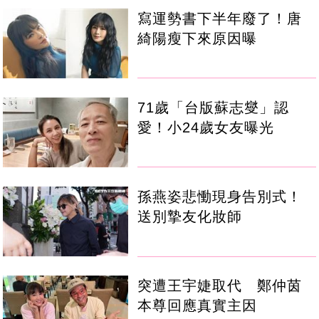
寫運勢書下半年廢了！唐
綺陽瘦下來原因曝
71歲「台版蘇志燮」認
愛！小24歲女友曝光
孫燕姿悲慟現身告別式！
送別摯友化妝師
突遭王宇婕取代 鄭仲茵
本尊回應真實主因