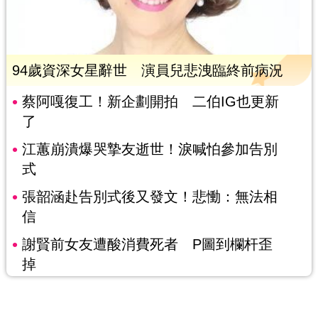
94歲資深女星辭世 演員兒悲洩臨終前病況
蔡阿嘎復工！新企劃開拍 二伯IG也更新
了
江蕙崩潰爆哭摯友逝世！淚喊怕參加告別
式
張韶涵赴告別式後又發文！悲慟：無法相
信
謝賢前女友遭酸消費死者 P圖到欄杆歪
掉