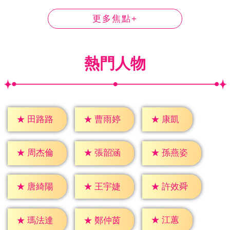
更多焦點+
熱門人物
★
康凱
★
田路路
★
曹雨婷
★
周杰倫
★
張韶涵
★
孫燕姿
★
唐綺陽
★
王宇婕
★
許效舜
★
江蕙
★
瑪法達
★
鄭仲茵