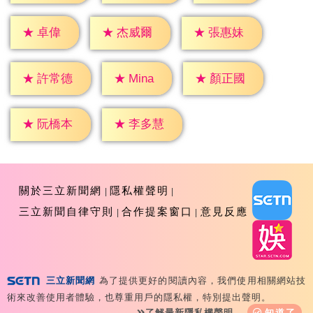
★
卓偉
★
杰威爾
★
張惠妹
★
Mina
★
許常德
★
顏正國
★
阮橋本
★
李多慧
關於三立新聞網
隱私權聲明
三立新聞自律守則
合作提案窗口
意見反應
三立新聞網
為了提供更好的閱讀內容，我們使用相關網站技
Copyright ©2026 Sanlih E-Television All Rights
術來改善使用者體驗，也尊重用戶的隱私權，特別提出聲明。
Reserved 版權所有 盜用必究 台北市內湖區舊宗路一段159
了解最新隱私權聲明
知道了