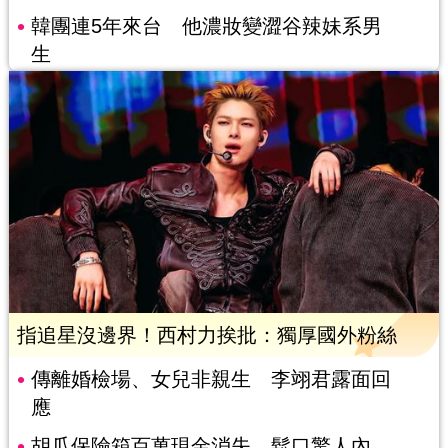
韓團連5年來台 他濃妝變澀谷辣妹系男
生
指追星沒邊界！西村力挨批：獨厚國外粉絲
傳離婚檢場、女兒非親生 李翊君露面回
應
胡瓜保險箱百萬現金消失 鬆口驚人內