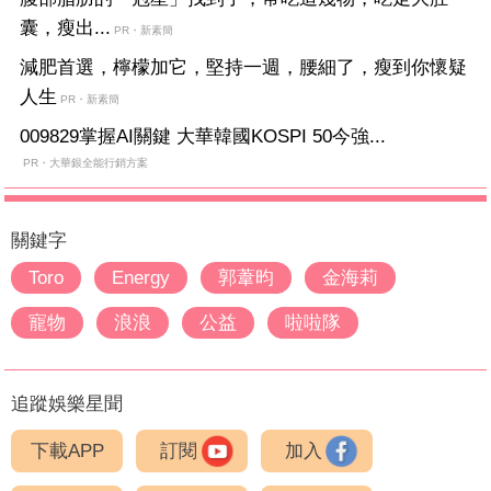
囊，瘦出...
PR・新素簡
減肥首選，檸檬加它，堅持一週，腰細了，瘦到你懷疑
人生
PR・新素簡
009829掌握AI關鍵 大華韓國KOSPI 50今強...
PR・大華銀全能行銷方案
關鍵字
Toro
Energy
郭葦昀
金海莉
寵物
浪浪
公益
啦啦隊
追蹤娛樂星聞
下載APP
訂閱
加入