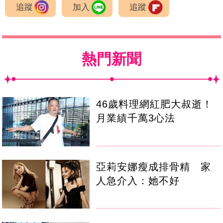
追蹤
加入
追蹤
熱門新聞
46歲料理網紅肥大叔逝！
月業績千萬3心法
亞莉安娜瘦成排骨精 家
人急介入：她不好