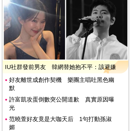
IU社群發前男友 韓網替她抱不平：該避嫌
好友離世成創作契機 樂團主唱吐黑色幽
默
許富凱攻蛋倒數突公開道歉 真實原因曝
光
范曉萱好友竟是大咖天后 1句打動孫淑
媚