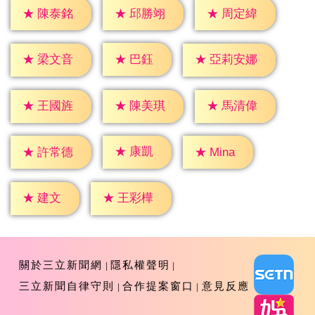
★
陳泰銘
★
邱勝翊
★
周定緯
★
巴鈺
★
梁文音
★
亞莉安娜
★
王國旌
★
陳美琪
★
馬清偉
★
康凱
★
Mina
★
許常德
★
建文
★
王彩樺
關於三立新聞網
隱私權聲明
三立新聞自律守則
合作提案窗口
意見反應