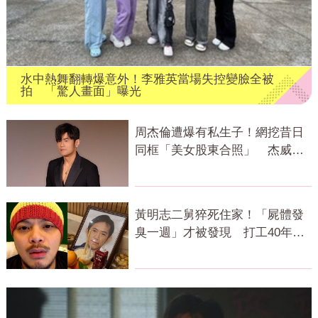
水中熱舞翻轉爆意外！李雅英當場失控變臉全被
拍 「驚人畫面」曝光
周杰倫遭爆有私生子！網挖昔日
同框「美女股東合照」 杰威爾
發聲了
黃明志二舅猝死住家！「屍體發
臭一週」才被發現 打工40年悲
慘餘生曝