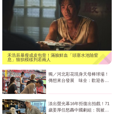
禾浩辰暴瘦成皮包骨！滿臉鮮血「頭塞水池險窒
息」狼狽模樣判若兩人
獨／河北彩花現身天母棒球場！
傳想來台發展 味全：歡迎各界
人士進場
淡出螢光幕16年拒復出拍戲！71
歲姜厚任怒轟中國劇組：我被當