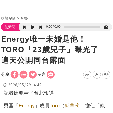
娛樂星聞
音樂
0:00
0:00
聽新聞
Energy唯一未婚是他！
TORO「23歲兒子」曝光了
這天公開同台露面
A-
A
A+
分享
留言
2026/03/29 14:49
記者徐珮華／台北報導
男團「
Energy
」成員
Toro
（
郭葦昀
）擔任「寵