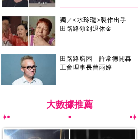
獨／<水玲瓏>製作出手
田路路領到退休金
田路路窮困 許常德開轟
工會理事長曹雨婷
大數據推薦