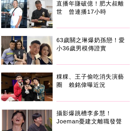
直播年賺破億！肥大叔離
世 曾連播17小時
63歲關之琳爆奶孫戀！愛
小36歲男模傳證實
粿粿、王子偷吃消失演藝
圈 賴銘偉曝近況
攝影爆跳槽李多慧！
Joeman憂建文離職發聲