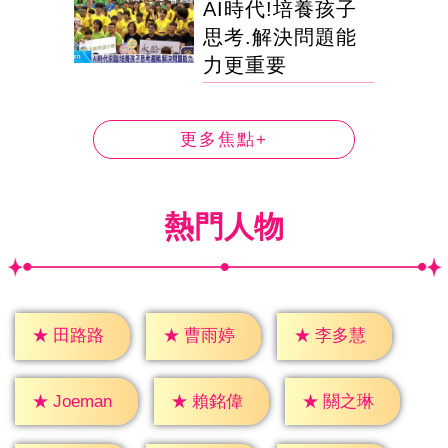
AI時代!培養孩子
思考.解決問題能
力更重要
更多焦點+
熱門人物
★
田路路
★
曹雨婷
★
李多慧
★
賴銘偉
★
關之琳
★
Joeman