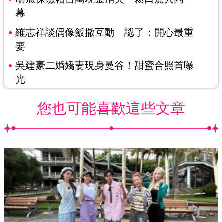
幕
羅志祥談偶像飯撒互動 認了：開心最重
要
吳建豪二婚嬌妻現身曼谷！甜蜜合照首曝
光
您也可能喜歡這些文章