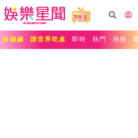
1
針線緣
請世界吃桌
即時
熱門
熱搜