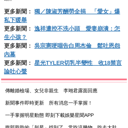
更多新聞：
獨／陳淑芳酬勞全捐 「愛女」爆
私下暖舉
更多新聞：
逸祥遭控不洗小頭 愛妻崩潰：怎
生小孩？
更多新聞：
吳宗憲哽咽告白周杰倫 鬆吐恩怨
內幕
更多新聞：
星光TYLER切乳半變性 收18禁言
論吐心聲
傳離婚檢場、女兒非親生 李翊君露面回應
新聞事件即時更新 所有消息一手掌握！
一手掌握明星動態 即刻下載娛樂星聞APP
腹部脂肪的「剋星」找到了，常吃這幾物，吃走大肚