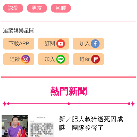
認愛
男友
臃腫
追蹤娛樂星聞
下載APP
訂閱
加入
追蹤
加入
追蹤
熱門新聞
新／肥大叔猝逝死因成
謎 團隊發聲了