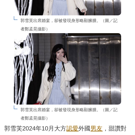
郭雪芙出席婚宴，卻被發現身形略顯臃腫。（圖／記
者鄭孟晃攝影）
郭雪芙出席婚宴，卻被發現身形略顯臃腫。（圖／記
者鄭孟晃攝影）
郭雪芙2024年10月大方
認愛
外國
男友
，甜讚對