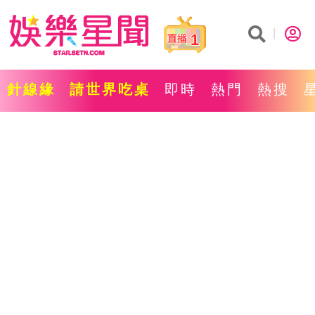
1
針線緣
請世界吃桌
即時
熱門
熱搜