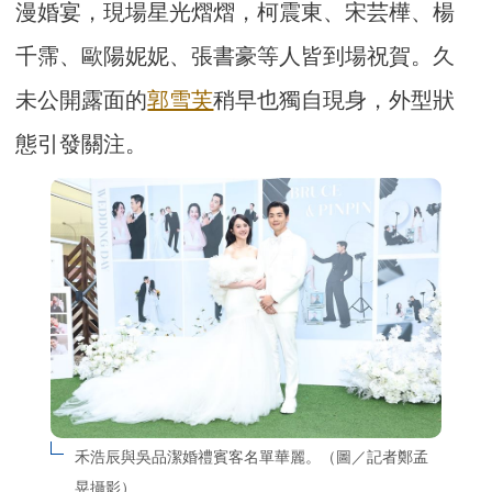
漫婚宴，現場星光熠熠，柯震東、宋芸樺、楊
千霈、歐陽妮妮、張書豪等人皆到場祝賀。久
未公開露面的
郭雪芙
稍早也獨自現身，外型狀
態引發關注。
禾浩辰與吳品潔婚禮賓客名單華麗。（圖／記者鄭孟
晃攝影）