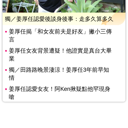
獨／姜厚任認愛後談身後事：走多久算多久
姜厚任揭「和女友前夫是好友」撇小三傳
言
姜厚任女友背景遭疑！他證實是真台大畢
業
獨／田路路晚景淒涼！姜厚任3年前早知
情
姜厚任認愛女友！阿Ken揪疑點他罕現身
嗆