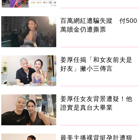
百萬網紅遭騙失蹤 付500
萬贖金仍遭撕票
姜厚任揭「和女友前夫是
好友」撇小三傳言
姜厚任女友背景遭疑！他
證實是真台大畢業
最美主播裸背挺孕肚遭狠