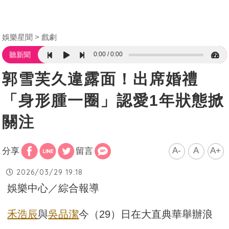
娛樂星聞
戲劇
0:00
0:00
聽新聞
郭雪芙久違露面！出席婚禮
「身形腫一圈」認愛1年狀態掀
關注
A-
A
A+
分享
留言
2026/03/29 19:18
娛樂中心／綜合報導
禾浩辰
與
吳品潔
今（29）日在大直典華舉辦浪