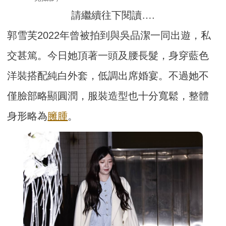
請繼續往下閱讀….
郭雪芙2022年曾被拍到與吳品潔一同出遊，私
交甚篤。今日她頂著一頭及腰長髮，身穿藍色
洋裝搭配純白外套，低調出席婚宴。不過她不
僅臉部略顯圓潤，服裝造型也十分寬鬆，整體
身形略為
臃腫
。