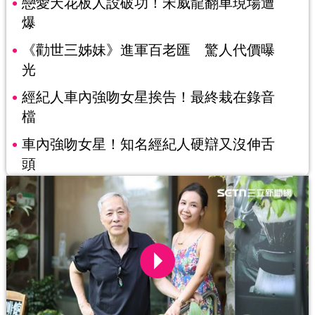
戀愛天花板人設破功！宋威龍翻車現場遭
爆
《勸世三姊妹》進軍百老匯 驚人代價曝
光
經紀人車內強吻女星挨告！最終栽在錄音
檔
車內強吻女星！知名經紀人硬辯又沒伸舌
頭