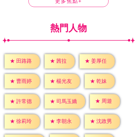
更多焦點+
熱門人物
★
茜拉
★
田路路
★
姜厚任
★
乾妹
★
曹雨婷
★
楊光友
★
周遊
★
許常德
★
司馬玉嬌
★
徐莉玲
★
李朝永
★
沈政男