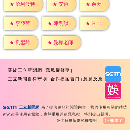
★
安迪
★
余天
★
哈利波特
★
甘比
★
李亞萍
★
陳凱韻
★
劉鑾雄
★
曼樺老師
關於三立新聞網
隱私權聲明
三立新聞自律守則
合作提案窗口
意見反應
三立新聞網
為了提供更好的閱讀內容，我們使用相關網站技
Copyright ©2026 Sanlih E-Television All Rights
術來改善使用者體驗，也尊重用戶的隱私權，特別提出聲明。
Reserved 版權所有 盜用必究 台北市內湖區舊宗路一段159
了解最新隱私權聲明
知道了
號 02-8792-8888