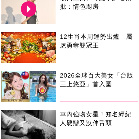
批：情色廚房
12生肖本周運勢出爐 屬
虎勇奪雙冠王
2026全球百大美女「台版
三上悠亞」首入圍
車內強吻女星！知名經紀
人硬辯又沒伸舌頭