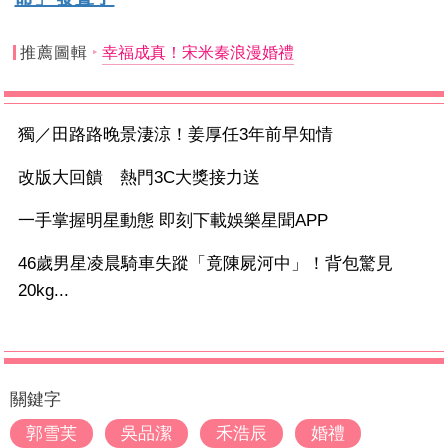
推薦圖輯
幸福成真！宋米秦浪漫婚禮
獨／田路路晚景淒涼！姜厚任3年前早知情
改版大回饋 熱門3C大獎接力送
一手掌握明星動態 即刻下載娛樂星聞APP
46歲男星凌晨騎車失蹤「竟陳屍河中」！背包驚見
20kg...
關鍵字
郭雪芙
吳品潔
禾浩辰
婚禮