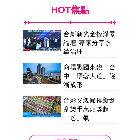
HOT焦點
台新新光金控淨零
論壇 專家分享永
續治理
商場戰國來臨 台
中「頂奢大道」逐
漸成形
台彩父親節推新刮
刮樂千萬頭獎超
「爸」氣