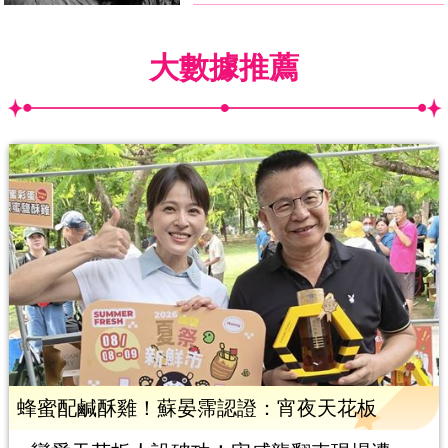
大數據推薦
蜂蜜配鹹酥雞！蘇晏霈認證：宵夜天花板