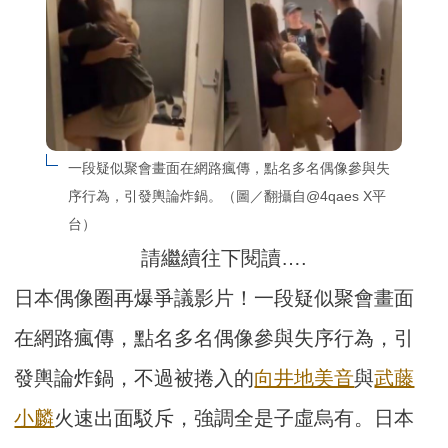
一段疑似聚會畫面在網路瘋傳，點名多名偶像參與失
序行為，引發輿論炸鍋。（圖／翻攝自@4qaes X平
台）
請繼續往下閱讀….
日本偶像圈再爆爭議影片！一段疑似聚會畫面
在網路瘋傳，點名多名偶像參與失序行為，引
發輿論炸鍋，不過被捲入的
向井地美音
與
武藤
小麟
火速出面駁斥，強調全是子虛烏有。日本