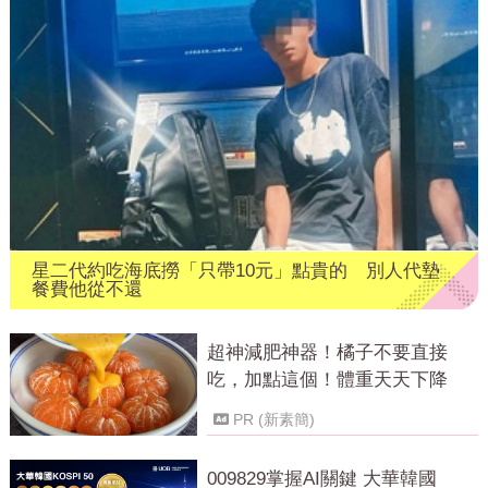
星二代約吃海底撈「只帶10元」點貴的 別人代墊
餐費他從不還
超神減肥神器！橘子不要直接
吃，加點這個！體重天天下降
PR (新素簡)
009829掌握AI關鍵 大華韓國