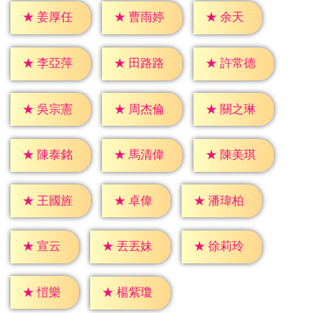
★
余天
★
姜厚任
★
曹雨婷
★
李亞萍
★
田路路
★
許常德
★
吳宗憲
★
周杰倫
★
關之琳
★
陳泰銘
★
馬清偉
★
陳美琪
★
卓偉
★
王國旌
★
潘瑋柏
★
宣云
★
丟丟妹
★
徐莉玲
★
愷樂
★
楊紫瓊