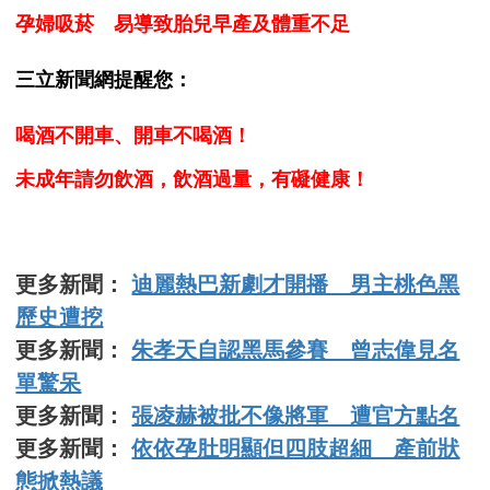
孕婦吸菸 易導致胎兒早產及體重不足
三立新聞網提醒您：
喝酒不開車、開車不喝酒！
未成年請勿飲酒，飲酒過量，有礙健康！
更多新聞：
迪麗熱巴新劇才開播 男主桃色黑
歷史遭挖
更多新聞：
朱孝天自認黑馬參賽 曾志偉見名
單驚呆
更多新聞：
張凌赫被批不像將軍 遭官方點名
更多新聞：
依依孕肚明顯但四肢超細 產前狀
態掀熱議