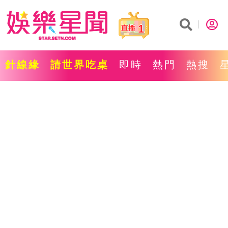
1
針線緣
請世界吃桌
即時
熱門
熱搜