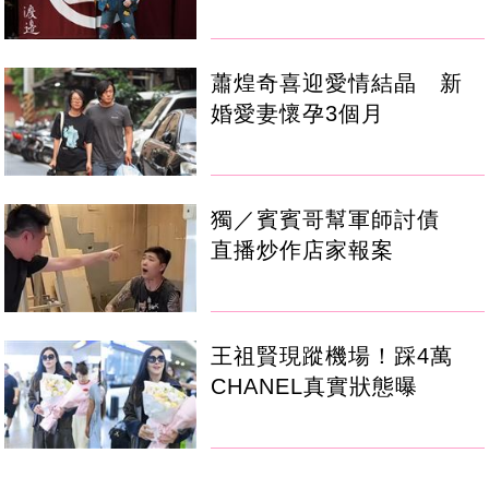
蕭煌奇喜迎愛情結晶 新
婚愛妻懷孕3個月
獨／賓賓哥幫軍師討債
直播炒作店家報案
王祖賢現蹤機場！踩4萬
CHANEL真實狀態曝