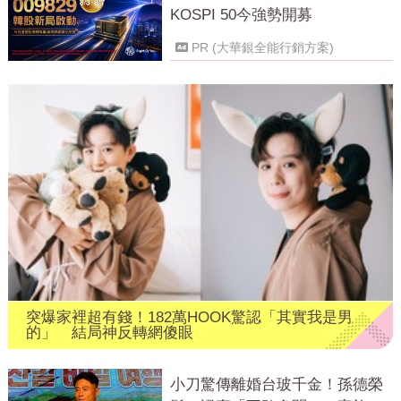
KOSPI 50今強勢開募
PR (大華銀全能行銷方案)
突爆家裡超有錢！182萬HOOK驚認「其實我是男
的」 結局神反轉網傻眼
小刀驚傳離婚台玻千金！孫德榮