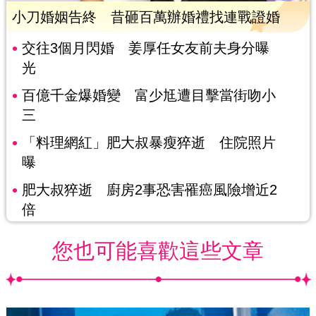
小刀婚姻告終 昔砸百萬辦婚禮找連戰證婚
交往3個月閃婚 姜厚任女友前夫身分曝
光
百億千金爆婚變 富少尪遭目擊當街吻小
三
「料理網紅」肥大叔暴瘦猝逝 住院照片
曝
肥大叔猝逝 廚房2事恐害罹癌風險增近2
倍
您也可能喜歡這些文章