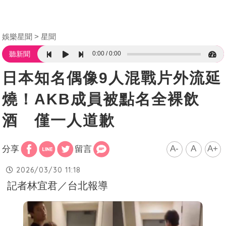
娛樂星聞
星聞
0:00
0:00
聽新聞
日本知名偶像9人混戰片外流延
燒！AKB成員被點名全裸飲
酒 僅一人道歉
A-
A
A+
分享
留言
2026/03/30 11:18
記者林宜君／台北報導