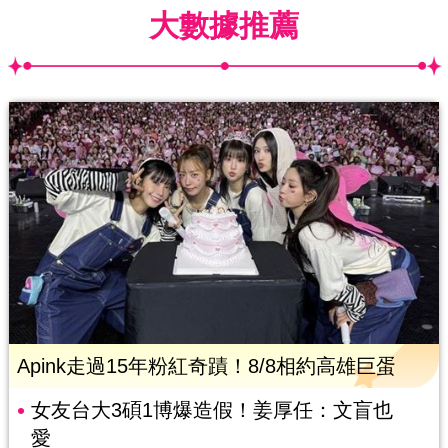
大數據推薦
Apink走過15年粉紅奇蹟！8/8相約高雄巨蛋
女友台大3碩1博爆造假！姜厚任：文盲也
愛