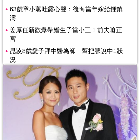
63歲章小蕙吐露心聲：後悔當年嫁給鍾鎮
濤
姜厚任新歡爆帶婚生子當小三！前夫嗆正
宮
昆凌8歲愛子拜中醫為師 幫把脈說中1狀
況