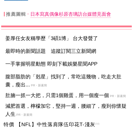
推薦圖輯
日本寫真偶像杉原杏璃訪台媒體見面會
姜厚任女友稱學歷「3碩1博」 台大發聲了
最即時的新聞話題 追蹤訂閱三立新聞網
一手掌握明星動態 即刻下載娛樂星聞APP
腹部脂肪的「剋星」找到了，常吃這幾物，吃走大肚
囊，瘦出...
PR・新素簡
肚腩一抓一大把，只需1個雞蛋，用一個瘦一個
PR・新素簡
減肥首選，檸檬加它，堅持一週，腰細了，瘦到你懷疑
人生
PR・新素簡
特價 【NFL】中性落肩隊伍印花T-淺灰
PR