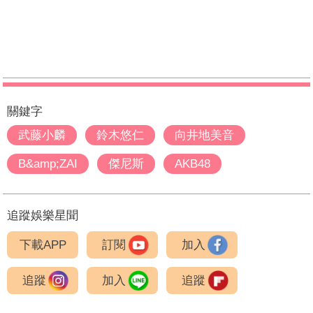
關鍵字
武藤小麟
鈴木悠仁
向井地美音
B&amp;ZAI
傑尼斯
AKB48
追蹤娛樂星聞
下載APP
訂閱
加入
追蹤
加入
追蹤