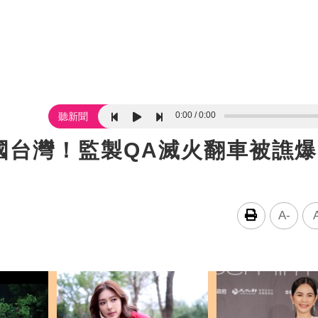
0:00
0:00
聽新聞
國台灣！監製QA滅火翻車被譙
A-