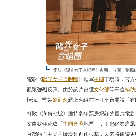
電影《陽光女子合唱團》劇照。（圖／翻攝
電影《
陽光女子合唱團
》進軍
中國
市場時，官方
觀眾強烈反彈。由於該片曾獲
文化部
等單位
補助
情況。監製
劉蔚然
親上火線在社群平台開設「有
打敗《海角七號》維持多年票房紀錄的國片電影
文自我矮化成「
中國台灣
地區」，引起網友痛罵
台灣的自由民主環境是創作根基，未來將研議更