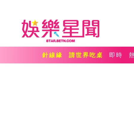
針線緣
請世界吃桌
即時