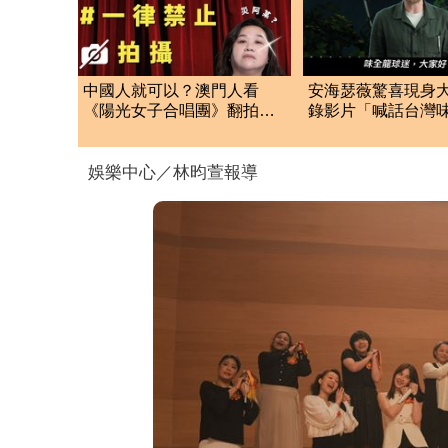
中國人就可以？澳門人看
安海瑟薇驚喜現身
《陽光女子合唱團》翻拍官
錄影片「喊話台灣
方安靜 台灣網友炸鍋
迷」 超大咖男星
娛樂中心／林昀萱報導