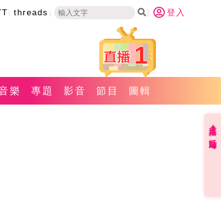
YT
threads
登入
1
音樂
專題
影音
節目
圖輯
直播✦活動