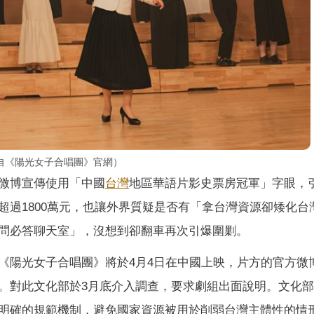
自《陽光女子合唱團》官網）
微博宣傳使用「中國
台灣
地區華語片影史票房冠軍」字眼，
超過1800萬元，也讓外界質疑是否有「拿台灣資源卻矮化台
問必答聊天室」，沒想到卻翻車再次引爆圍剿。
《陽光女子合唱團》將於4月4日在中國上映，片方的官方微
。對此文化部於3月底介入調查，要求劇組出面說明。文化
明確的規範機制，避免國家資源被用於削弱台灣主體性的情