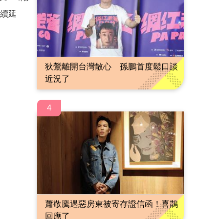
持續延
狄鶯離開台灣散心 孫鵬首度鬆口談
近況了
4
蕭敬騰遇惡房東被寄存證信函！喜鵲
回應了