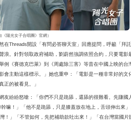
自《陽光女子合唱團》官網）
在Threads開設「有問必答聊天室」回應提問，呼籲「拜
聲浪。針對領取政府補助，劉蔚然強調依照合約，只要電影
舉例《賽德克巴萊》到《周處除三害》等昔在中國上映的台
影會主動這樣標示。」她也重申：「電影是一種非常好的文
真正的被看見。」
網友紛紛怒嗆：「你們不只是跪舔，還舔的很難看。先賺國
掉幹嘛！」「他不是跪舔，只是膝蓋放在地上，舌頭伸出來」
給台灣！」「不管如何，先把補助款吐出來！」「在台灣當國片