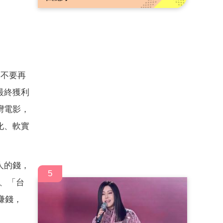
託不要再
最終獲利
灣電影，
化、軟實
人的錢，
5
、「台
賺錢，