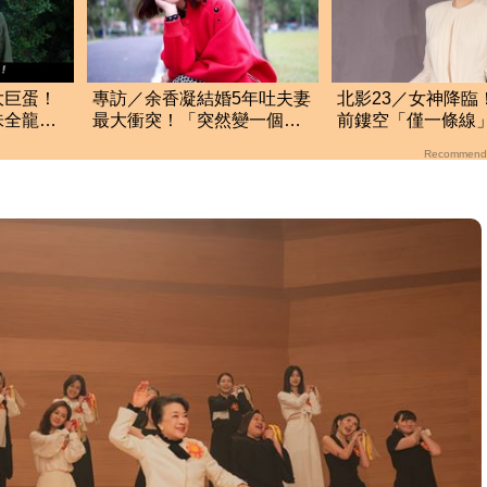
大巨蛋！
專訪／余香凝結婚5年吐夫妻
北影23／女神降臨！
味全龍
最大衝突！「突然變一個
前鏤空「僅一條線
也在
人」老公反應曝光
Recommend