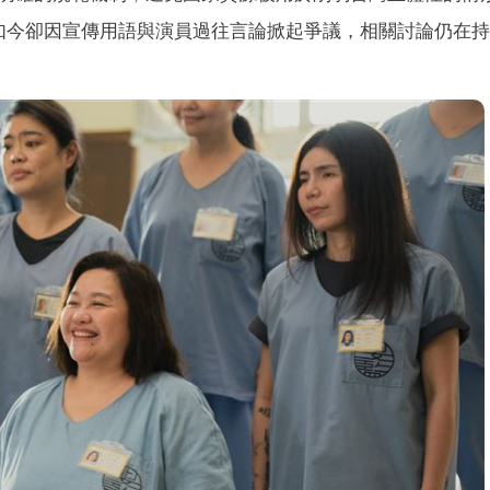
如今卻因宣傳用語與演員過往言論掀起爭議，相關討論仍在