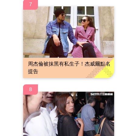
7
周杰倫被抹黑有私生子！杰威爾點名
提告
8