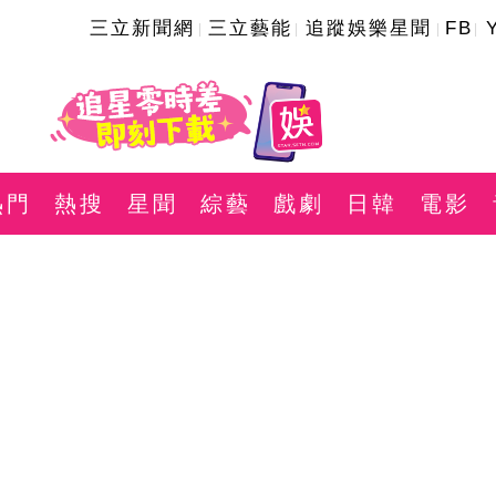
三立新聞網
三立藝能
追蹤娛樂星聞
FB
熱門
熱搜
星聞
綜藝
戲劇
日韓
電影