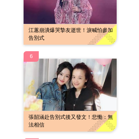
江蕙崩潰爆哭摯友逝世！淚喊怕參加
告別式
6
張韶涵赴告別式後又發文！悲慟：無
法相信