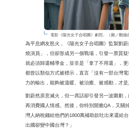
電影《陽光女子合唱團》劇照。（圖／翻攝
為平息網友怒火，《陽光女子合唱團》監製劉蔚然
燒演員」，但卻形成另一個戰場，引發一票質疑
就必須歸還輔導金，並非是「拿了不用還」，更
都曾以類似方式被標示，直言「沒有一部台灣電
力的輸出，能夠被溫暖、被治癒、被感動，才是
劉蔚然原意滅火，但一席話卻引發另一波圍剿，
再消費國人情感。然後，你特別開脆QA，又關
灣人納稅錢給他們的1800萬補助款吐出來還
出國卻變中國台灣？」