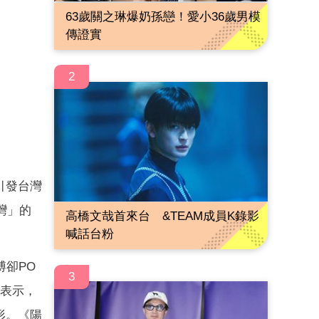
63歲關之琳爆奶孫戀！愛小36歲男模
傳證實
2
引發台灣
灣」的
高橋文哉首來台 &TEAM成員K錄影
喊話台粉
博卻PO
3
部表示，
形。《陽