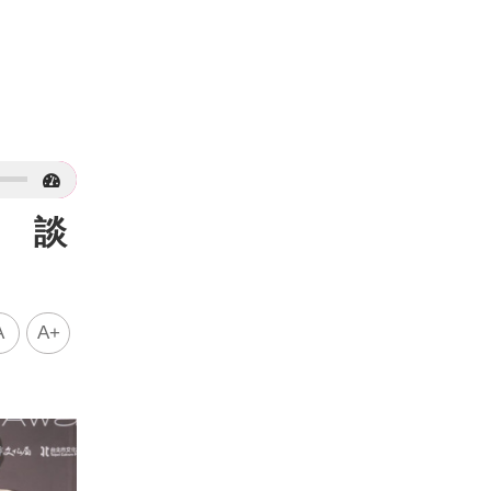
爆 談
A
A+