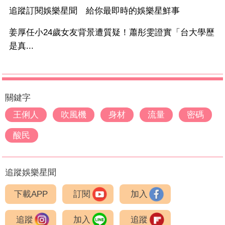
追蹤訂閱娛樂星聞 給你最即時的娛樂星鮮事
姜厚任小24歲女友背景遭質疑！蕭彤雯證實「台大學歷
是真...
關鍵字
王俐人
吹風機
身材
流量
密碼
酸民
追蹤娛樂星聞
下載APP
訂閱
加入
追蹤
加入
追蹤