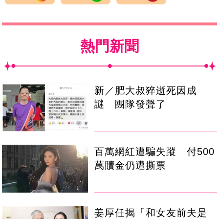
熱門新聞
新／肥大叔猝逝死因成
謎 團隊發聲了
百萬網紅遭騙失蹤 付500
萬贖金仍遭撕票
姜厚任揭「和女友前夫是