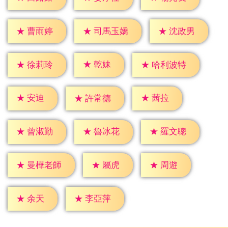
★
曹雨婷
★
沈政男
★
司馬玉嬌
★
乾妹
★
徐莉玲
★
哈利波特
★
安迪
★
茜拉
★
許常德
★
曾淑勤
★
魯冰花
★
羅文聰
★
屬虎
★
周遊
★
曼樺老師
★
余天
★
李亞萍