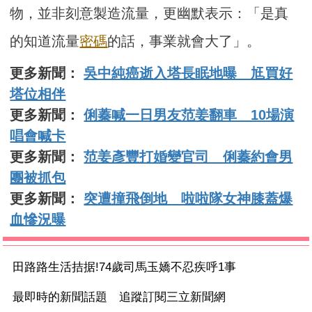
物，並非刻意製造流量，更幽默表示：「是真
的知道流量
密碼
的話，事業就會大了」。
更多新聞：
吳中純癌逝入塔長眠地曝 尪買好
塔位相伴
更多新聞：
俐蓁喊一日男友范姜翻車 10場演
唱會喊卡
更多新聞：
范姜彥豐打婚變官司 俐蓁約會男
團被抓包
更多新聞：
突遭撞飛倒地 啦啦隊女神膝蓋爆
血慘況曝
田路路生活拮据!74歲司馬玉嬌不忍疾呼1事
最即時的新聞話題 追蹤訂閱三立新聞網