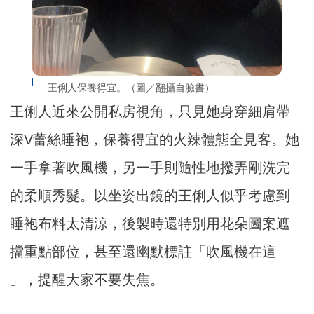
王俐人保養得宜。（圖／翻攝自臉書）
王俐人近來公開私房視角，只見她身穿細肩帶
深V蕾絲睡袍，保養得宜的火辣體態全見客。她
一手拿著吹風機，另一手則隨性地撥弄剛洗完
的柔順秀髮。以坐姿出鏡的王俐人似乎考慮到
睡袍布料太清涼，後製時還特別用花朵圖案遮
擋重點部位，甚至還幽默標註「吹風機在這
」，提醒大家不要失焦。