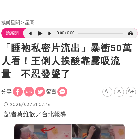
娛樂星聞
星聞
0:00
0:00
聽新聞
「睡袍私密片流出」暴衝50萬
人看！王俐人挨酸靠露吸流
量 不忍發聲了
A-
A
A+
分享
留言
2026/03/31 07:46
記者蔡維歆／台北報導