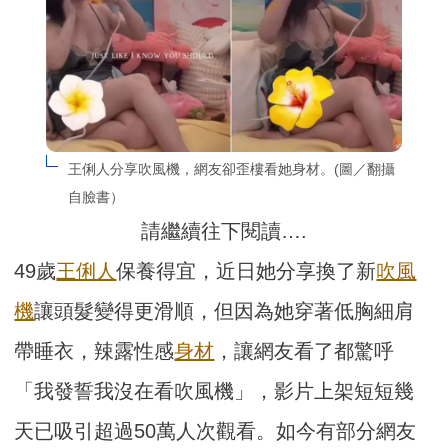
王俐人分享吹風機，網友卻歪樓看她身材。(圖／翻攝
自臉書）
請繼續往下閱讀….
49歲
王俐人
保養得宜，近日她分享換了新
吹風
機
讓頭髮變得更滑順，但因為她穿著低胸細肩
帶睡衣，辣露性感
身材
，讓網友看了都驚呼
「我發誓我沒在看吹風機」，影片上架短短幾
天已吸引超過50萬人次觀看。如今有部分網友