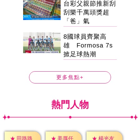
台彩父親節推新刮
刮樂千萬頭獎超
「爸」氣
8國球員齊聚高
雄 Formosa 7s
掀足球熱潮
更多焦點+
熱門人物
★
田路路
★
姜厚任
★
楊光友