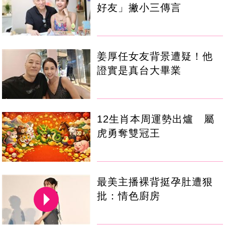
好友」撇小三傳言
姜厚任女友背景遭疑！他
證實是真台大畢業
12生肖本周運勢出爐 屬
虎勇奪雙冠王
最美主播裸背挺孕肚遭狠
批：情色廚房