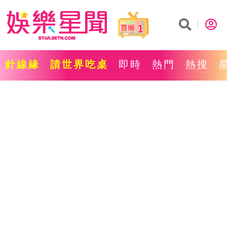
1
針線緣
請世界吃桌
即時
熱門
熱搜