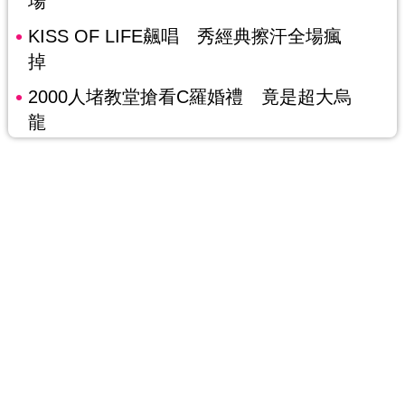
場
KISS OF LIFE飆唱 秀經典擦汗全場瘋
掉
2000人堵教堂搶看C羅婚禮 竟是超大烏
龍