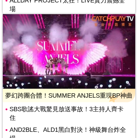
ALLDAY PROJECT太狂！LIVE實力震撼全
場
夢幻跨團合體！SUMMER ANJELS重現BP神曲
SBS歌謠大戰驚見放送事故！3主持人齊卡
住
AND2BLE、ALD1黑白對決！神級舞台炸全