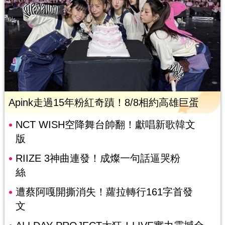
Apink走過15年粉紅奇蹟！8/8相約高雄巨蛋
NCT WISH空降舞台帥翻！獻唱新歌韓文
版
RIIZE 3神曲連發！成燦一句話逼哭粉
絲
遭蔡阿嘎開撕消失！蘿拉轉行161字首發
文