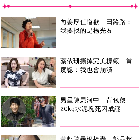
向姜厚任道歉 田路路：
我要找的是楊光友
蔡依珊撕掉完美標籤 首
度認：我也會崩潰
男星陳屍河中 背包藏
20kg水泥塊死因成謎
昔赴陸尋根挨轟 郭品超