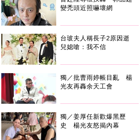
變禿頭近照嚇壞網
台玻夫人稱長子2原因逝
兒媳嗆：我不信
獨／批曹雨婷帳目亂 楊
光友再轟余天工會
獨／姜厚任新歡爆黑歷
史 楊光友怒揭內幕