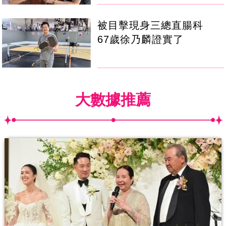
被目擊現身三總直腸科
67歲徐乃麟證實了
大數據推薦