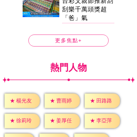
台彩父親節推新刮
刮樂千萬頭獎超
「爸」氣
更多焦點+
熱門人物
★
楊光友
★
曹雨婷
★
田路路
★
徐莉玲
★
姜厚任
★
李亞萍