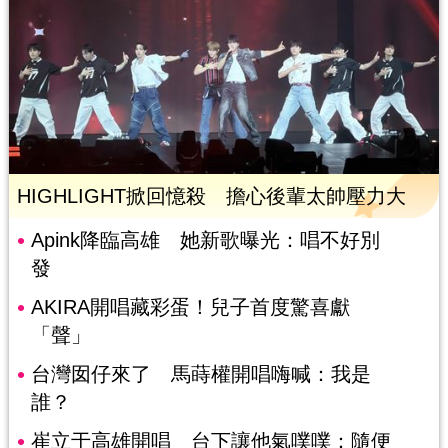
HIGHLIGHT掀回憶殺 擔心後輩太帥壓力大
Apink降臨高雄 她新歌曝光：唱不好別
發
AKIRA開唱藏彩蛋！兒子首度驚喜獻
「聲」
台灣囡仔來了 馬蒔權開唱嗨喊：我是
誰？
崔立于高雄開唱 台下讓他氣噗噗：隨便