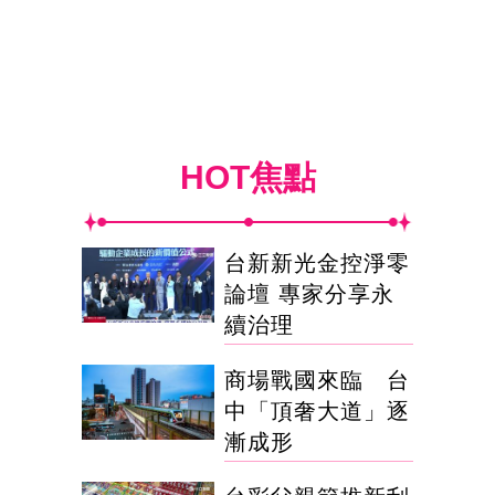
HOT焦點
台新新光金控淨零
論壇 專家分享永
續治理
商場戰國來臨 台
中「頂奢大道」逐
漸成形