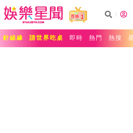
1
針線緣
請世界吃桌
即時
熱門
熱搜