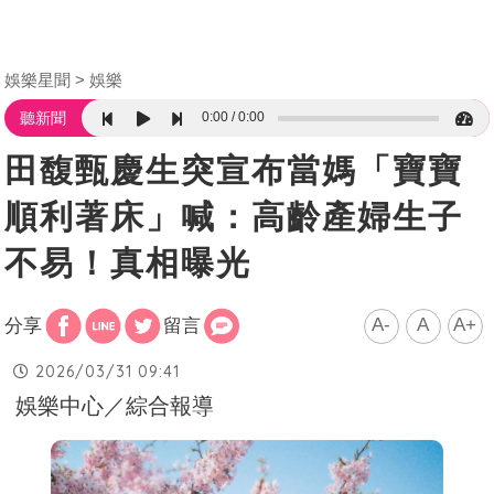
娛樂星聞
娛樂
0:00
0:00
聽新聞
田馥甄慶生突宣布當媽「寶寶
順利著床」喊：高齡產婦生子
不易！真相曝光
A-
A
A+
分享
留言
2026/03/31 09:41
娛樂中心／綜合報導