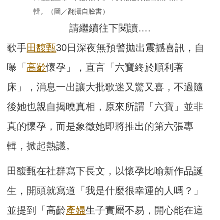
輯。（圖／翻攝自臉書）
請繼續往下閱讀….
歌手
田馥甄
30日深夜無預警拋出震撼喜訊，自
曝「
高齡
懷孕」，直言「六寶終於順利著
床」，消息一出讓大批歌迷又驚又喜，不過隨
後她也親自揭曉真相，原來所謂「六寶」並非
真的懷孕，而是象徵她即將推出的第六張專
輯，掀起熱議。
田馥甄在社群寫下長文，以懷孕比喻新作品誕
生，開頭就寫道「我是什麼很幸運的人嗎？」
並提到「高齡
產婦
生子實屬不易，開心能在這