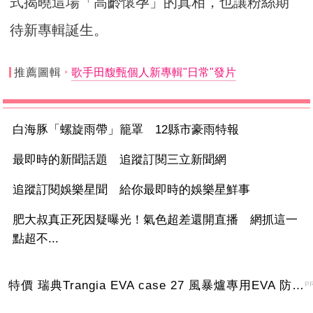
式揭曉這場「高齡懷孕」的真相，也讓粉絲期
待新專輯誕生。
推薦圖輯
歌手田馥甄個人新專輯"日常"發片
白海豚「螺旋雨帶」籠罩 12縣市豪雨特報
最即時的新聞話題 追蹤訂閱三立新聞網
追蹤訂閱娛樂星聞 給你最即時的娛樂星鮮事
肥大叔真正死因疑曝光！氣色超差還開直播 網抓這一
點超不...
特價 瑞典Trangia EVA case 27 風暴爐專用EVA 防護外盒(小)-黑
P