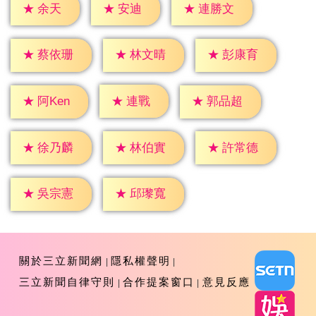
★
余天
★
安迪
★
連勝文
★
蔡依珊
★
林文晴
★
彭康育
★
連戰
★
阿Ken
★
郭品超
★
徐乃麟
★
林伯實
★
許常德
★
吳宗憲
★
邱瓈寬
關於三立新聞網
隱私權聲明
三立新聞自律守則
合作提案窗口
意見反應