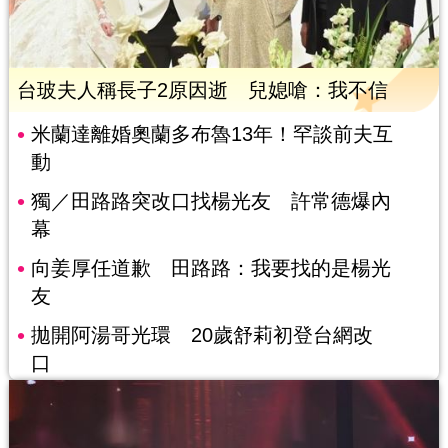
台玻夫人稱長子2原因逝 兒媳嗆：我不信
米蘭達離婚奧蘭多布魯13年！罕談前夫互
動
獨／田路路突改口找楊光友 許常德爆內
幕
向姜厚任道歉 田路路：我要找的是楊光
友
拋開阿湯哥光環 20歲舒莉初登台網改
口