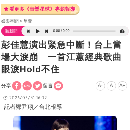
看更多《音樂星球》專題報導
娛樂星聞
星聞
0:00
0:00
聽新聞
彭佳慧演出緊急中斷！台上當
場大淚崩 一首江蕙經典歌曲
眼淚Hold不住
A-
A
A+
分享
留言
2026/03/31 16:02
記者鄭尹翔／台北報導