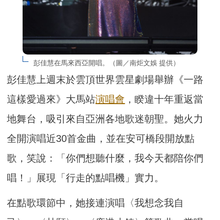
彭佳慧在馬來西亞開唱。（圖／南炬文娛 提供）
彭佳慧上週末於雲頂世界雲星劇場舉辦《一路
這樣愛過來》大馬站
演唱會
，睽違十年重返當
地舞台，吸引來自亞洲各地歌迷朝聖。她火力
全開演唱近30首金曲，並在安可橋段開放點
歌，笑說：「你們想聽什麼，我今天都陪你們
唱！」展現「行走的點唱機」實力。
在點歌環節中，她接連演唱〈我想念我自