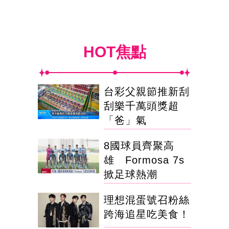
HOT焦點
台彩父親節推新刮
刮樂千萬頭獎超
「爸」氣
8國球員齊聚高
雄 Formosa 7s
掀足球熱潮
理想混蛋號召粉絲
跨海追星吃美食！