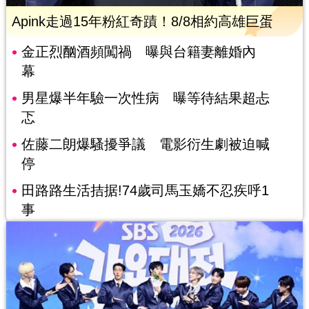
Apink走過15年粉紅奇蹟！8/8相約高雄巨蛋
金正烈酗酒頻闖禍 曝與台籍妻離婚內
幕
男星爆半年驗一次性病 曝等待結果超忐
忑
佐藤二朗爆騷擾爭議 電影衍生劇被迫喊
停
田路路生活拮据!74歲司馬玉嬌不忍疾呼1
事