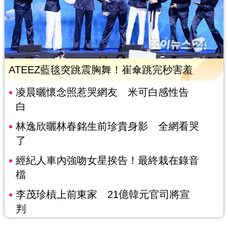
ATEEZ藍毯突跳震胸舞！崔傘跳完秒害羞
凌晨曬懷念照惹哭網友 米可白感性告
白
林逸欣曬林春銘生前珍貴身影 全網看哭
了
經紀人車內強吻女星挨告！最終栽在錄音
檔
李茂珍槓上前東家 21億韓元官司將宣
判