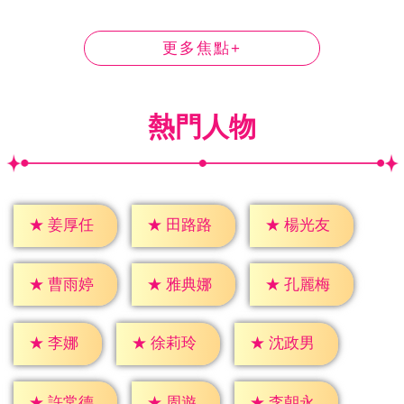
更多焦點+
熱門人物
★
姜厚任
★
田路路
★
楊光友
★
曹雨婷
★
雅典娜
★
孔麗梅
★
李娜
★
徐莉玲
★
沈政男
★
周遊
★
許常德
★
李朝永