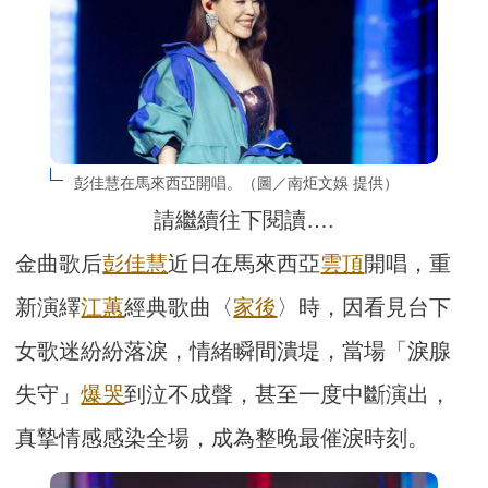
彭佳慧在馬來西亞開唱。（圖／南炬文娛 提供）
請繼續往下閱讀….
金曲歌后
彭佳慧
近日在馬來西亞
雲頂
開唱，重
新演繹
江蕙
經典歌曲〈
家後
〉時，因看見台下
女歌迷紛紛落淚，情緒瞬間潰堤，當場「淚腺
失守」
爆哭
到泣不成聲，甚至一度中斷演出，
真摯情感感染全場，成為整晚最催淚時刻。