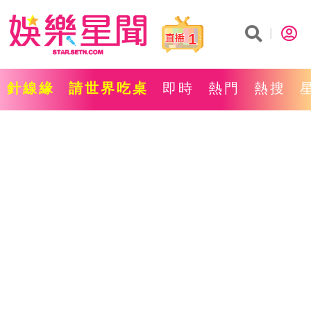
1
針線緣
請世界吃桌
即時
熱門
熱搜