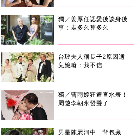
獨／姜厚任認愛後談身後
事：走多久算多久
台玻夫人稱長子2原因逝
兒媳嗆：我不信
獨／曹雨婷狂遭查水表！
周遊李朝永發聲了
男星陳屍河中 背包藏