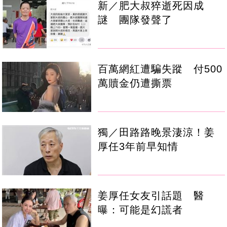
新／肥大叔猝逝死因成
謎 團隊發聲了
百萬網紅遭騙失蹤 付500
萬贖金仍遭撕票
獨／田路路晚景淒涼！姜
厚任3年前早知情
姜厚任女友引話題 醫
曝：可能是幻謊者