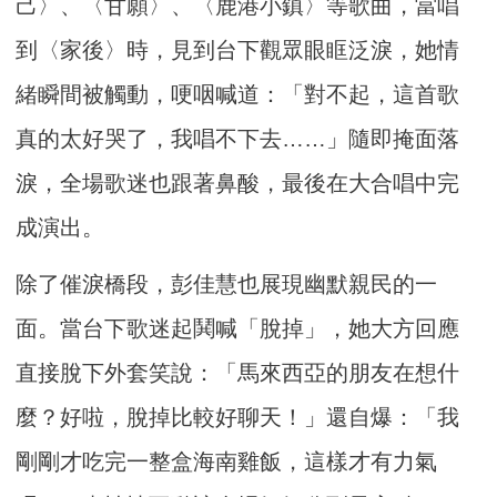
己〉、〈甘願〉、〈鹿港小鎮〉等歌曲，當唱
到〈家後〉時，見到台下觀眾眼眶泛淚，她情
緒瞬間被觸動，哽咽喊道：「對不起，這首歌
真的太好哭了，我唱不下去……」隨即掩面落
淚，全場歌迷也跟著鼻酸，最後在大合唱中完
成演出。
除了催淚橋段，彭佳慧也展現幽默親民的一
面。當台下歌迷起鬨喊「脫掉」，她大方回應
直接脫下外套笑說：「馬來西亞的朋友在想什
麼？好啦，脫掉比較好聊天！」還自爆：「我
剛剛才吃完一整盒海南雞飯，這樣才有力氣