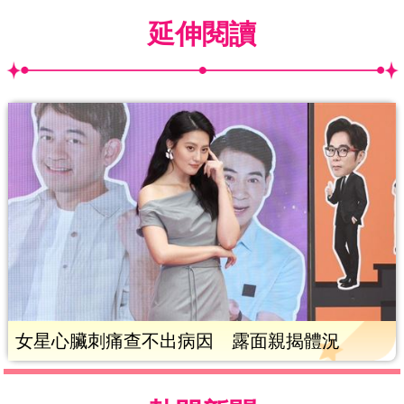
延伸閱讀
女星心臟刺痛查不出病因 露面親揭體況