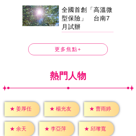
全國首創「高溫微
型保險」 台南7
月試辦
更多焦點+
熱門人物
★
姜厚任
★
楊光友
★
曹雨婷
★
余天
★
李亞萍
★
邱瓈寬