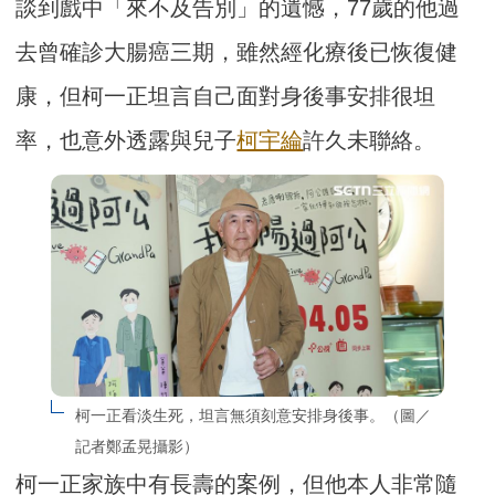
談到戲中「來不及告別」的遺憾，77歲的他過
去曾確診大腸癌三期，雖然經化療後已恢復健
康，但柯一正坦言自己面對身後事安排很坦
率，也意外透露與兒子
柯宇綸
許久未聯絡。
柯一正看淡生死，坦言無須刻意安排身後事。（圖／
記者鄭孟晃攝影）
柯一正家族中有長壽的案例，但他本人非常隨