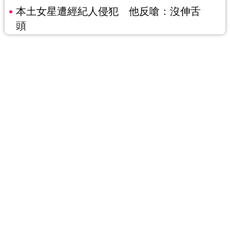
本土女星遭經紀人侵犯 他反嗆：沒伸舌
頭