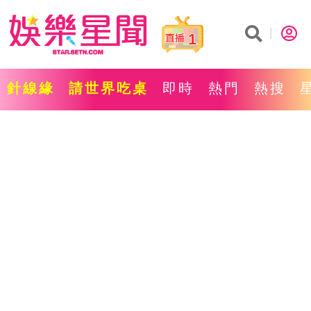
1
針線緣
請世界吃桌
即時
熱門
熱搜