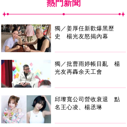
熱門新聞
獨／姜厚任新歡爆黑歷
史 楊光友怒揭內幕
獨／批曹雨婷帳目亂 楊
光友再轟余天工會
邱瓈寬公司營收衰退 點
名王心凌、楊丞琳