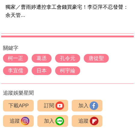
獨家／曹雨婷遭控拿工會錢買豪宅！李亞萍不忍發聲：
余天管...
關鍵字
柯一正
葛丞
孔令元
唐從聖
李宜儒
日本
柯宇綸
追蹤娛樂星聞
下載APP
訂閱
加入
追蹤
加入
追蹤