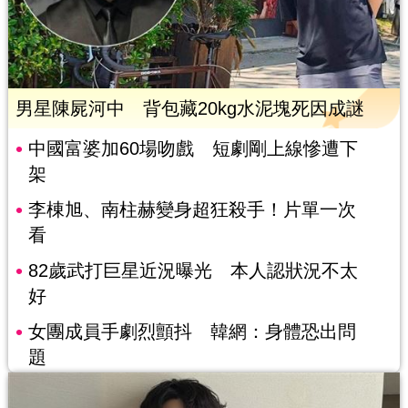
男星陳屍河中 背包藏20kg水泥塊死因成謎
中國富婆加60場吻戲 短劇剛上線慘遭下
架
李棟旭、南柱赫變身超狂殺手！片單一次
看
82歲武打巨星近況曝光 本人認狀況不太
好
女團成員手劇烈顫抖 韓網：身體恐出問
題