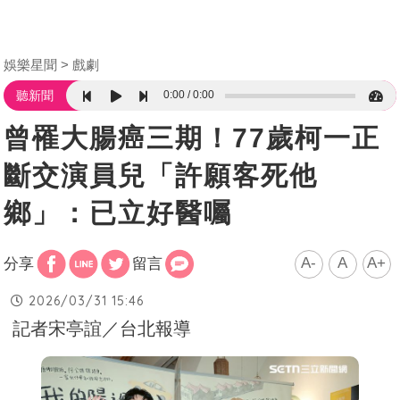
娛樂星聞
戲劇
0:00
0:00
聽新聞
曾罹大腸癌三期！77歲柯一正
斷交演員兒「許願客死他
鄉」：已立好醫囑
A-
A
A+
分享
留言
2026/03/31 15:46
記者宋亭誼／台北報導