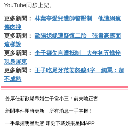
YouTube同步上架。
更多新聞：
林葉亭愛兒遭帥警壓制 他遭網瘋
傳肉搜
更多新聞：
歐陽妮妮遭疑懷二胎 張書豪露面
這樣說
更多新聞：
李千娜失言遭抵制 大年初五憔悴
現身屏東
更多新聞：
王子吃尾牙范姜怒酸4字 網罵：超
不成熟
姜厚任新歡爆帶婚生子當小三！前夫嗆正宮
新聞事件即時更新 所有消息一手掌握！
一手掌握明星動態 即刻下載娛樂星聞APP