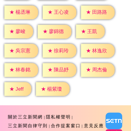
★
楊丞琳
★
王心凌
★
田路路
★
廖峻
★
王凱
★
廖錦德
★
吳宗憲
★
徐莉玲
★
林逸欣
★
林春銘
★
陳品妤
★
周杰倫
★
Jeff
★
楊紫瓊
關於三立新聞網
隱私權聲明
三立新聞自律守則
合作提案窗口
意見反應