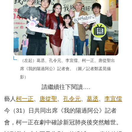
（左起）葛丞、孔令元、李宜儒、柯一正、唐從聖出
席《我的陽過阿公》記者會。（圖／記者鄭孟晃攝
影）
請繼續往下閱讀….
藝人
柯一正
、
唐從聖
、
孔令元
、
葛丞
、
李宜儒
今（31）日共同出席《我的陽過阿公》記者
會，柯一正在劇中確診新冠肺炎後突然離世。