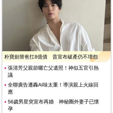
朴寶劍替爸扛8億債 昔宣布破產仍不埋怨
張清芳父親節曬亡父遺照！神似五官引熱
議
全聯廣告遭轟AI味太重！導演親上火線回
應
56歲男星突宣布再婚 神秘圈外妻子已懷
孕