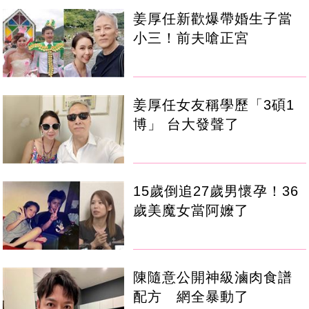
姜厚任新歡爆帶婚生子當
小三！前夫嗆正宮
姜厚任女友稱學歷「3碩1
博」 台大發聲了
15歲倒追27歲男懷孕！36
歲美魔女當阿嬤了
陳隨意公開神級滷肉食譜
配方 網全暴動了