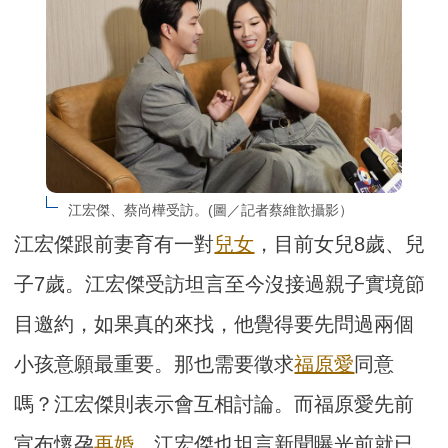
江宏傑、蔡尚樺受訪。(圖／記者蔡維歆攝影）
江宏傑跟前妻育有一對
兒女
，目前女兒8歲、兒
子7歲。江宏傑受訪坦言至今沒接過親子實境節
目邀約，如果真的來找，他覺得要先問過兩個
小孩意願最重要。那也需要徵求
福原愛
同意
嗎？江宏傑則表示會互相討論。而福原愛先前
宣布懷孕
再婚
，江宏傑也坦言新聞曝光前就已