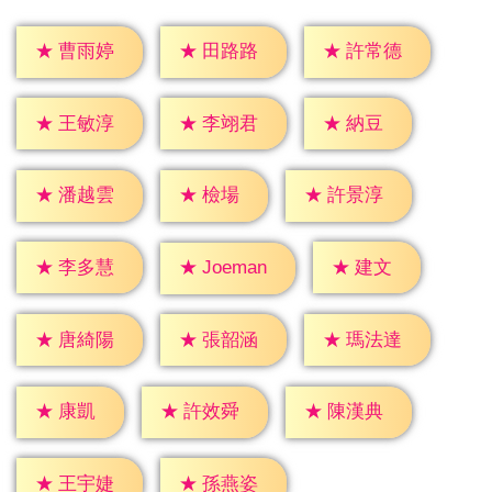
★
曹雨婷
★
田路路
★
許常德
★
納豆
★
王敏淳
★
李翊君
★
檢場
★
潘越雲
★
許景淳
★
建文
★
李多慧
★
Joeman
★
唐綺陽
★
張韶涵
★
瑪法達
★
康凱
★
許效舜
★
陳漢典
★
王宇婕
★
孫燕姿