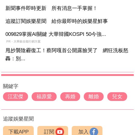
新聞事件即時更新 所有消息一手掌握！
追蹤訂閱娛樂星聞 給你最即時的娛樂星鮮事
009829掌握AI關鍵 大華韓國KOSPI 50今強...
PR・大華銀全能行銷方案
甩抄襲陰霾復工！蔡阿嘎首公開露臉哭了 網狂洗板怒
轟：別...
關鍵字
江宏傑
福原愛
再婚
離婚
兒女
追蹤娛樂星聞
下載APP
訂閱
加入