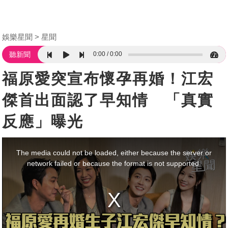
娛樂星聞
星聞
0:00
0:00
聽新聞
福原愛突宣布懷孕再婚！江宏
傑首出面認了早知情 「真實
反應」曝光
This
is
a
The media could not be loaded, either because the server or
modal
window.
network failed or because the format is not supported.