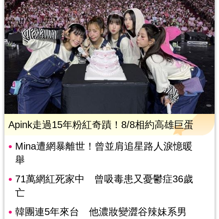
Apink走過15年粉紅奇蹟！8/8相約高雄巨蛋
Mina遭網暴離世！曾並肩追星路人淚憶暖
舉
71萬網紅死家中 曾吸毒患又憂鬱症36歲
亡
韓團連5年來台 他濃妝變澀谷辣妹系男