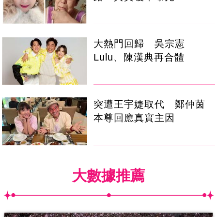
大熱門回歸 吳宗憲
Lulu、陳漢典再合體
突遭王宇婕取代 鄭仲茵
本尊回應真實主因
大數據推薦