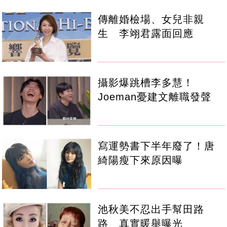
傳離婚檢場、女兒非親
生 李翊君露面回應
攝影爆跳槽李多慧！
Joeman憂建文離職發聲
寫運勢書下半年廢了！唐
綺陽瘦下來原因曝
池秋美不忍出手幫田路
路 真實暖舉曝光