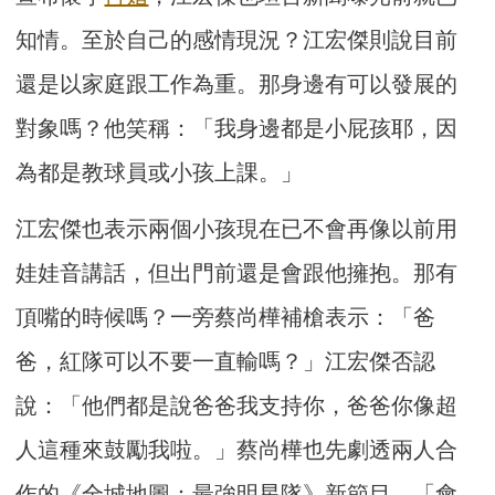
知情。至於自己的感情現況？江宏傑則說目前
還是以家庭跟工作為重。那身邊有可以發展的
對象嗎？他笑稱：「我身邊都是小屁孩耶，因
為都是教球員或小孩上課。」
江宏傑也表示兩個小孩現在已不會再像以前用
娃娃音講話，但出門前還是會跟他擁抱。那有
頂嘴的時候嗎？一旁蔡尚樺補槍表示：「爸
爸，紅隊可以不要一直輸嗎？」江宏傑否認
說：「他們都是說爸爸我支持你，爸爸你像超
人這種來鼓勵我啦。」蔡尚樺也先劇透兩人合
作的《全城地圖：最強明星隊》新節目，「會