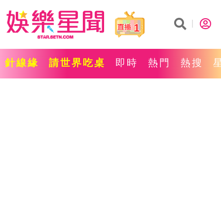
1
針線緣
請世界吃桌
即時
熱門
熱搜