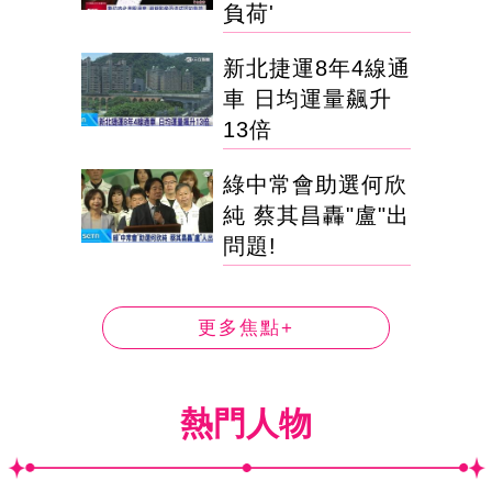
負荷'
新北捷運8年4線通
車 日均運量飆升
13倍
綠中常會助選何欣
純 蔡其昌轟"盧"出
問題!
更多焦點+
熱門人物