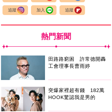
追蹤
加入
追蹤
熱門新聞
田路路窮困 許常德開轟
工會理事長曹雨婷
突爆家裡超有錢 182萬
HOOK驚認我是男的