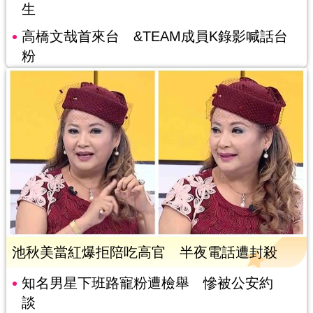
生
高橋文哉首來台 &TEAM成員K錄影喊話台
粉
池秋美當紅爆拒陪吃高官 半夜電話遭封殺
知名男星下班路寵粉遭檢舉 慘被公安約
談