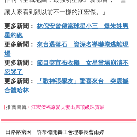
讓大家看到跟以前不一樣的江宏傑。」
更多新聞：
林倪安曾傳當球星小三 爆朱姓男
星約砲
更多新聞：
來台遇落石 資深名導嚇壞逃離現
場
更多新聞：
節目突宣布收攤 女星當場崩潰不
忍哭了
更多新聞：
「歌神張學友」驚喜來台 突震撼
合體哈林
推薦圖輯
江宏傑福原愛夫妻出席頂級珠寶展
田路路窮困 許常德開轟工會理事長曹雨婷