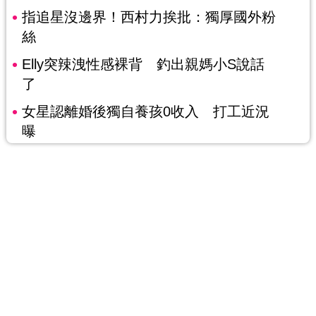
指追星沒邊界！西村力挨批：獨厚國外粉
絲
Elly突辣洩性感裸背 釣出親媽小S說話
了
女星認離婚後獨自養孩0收入 打工近況
曝