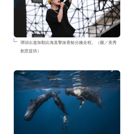
彈頭出遊加勒比海直擊抹香鯨分娩全程。（圖／美秀
創意提供）