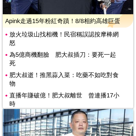
Apink走過15年粉紅奇蹟！8/8相約高雄巨蛋
放火垃圾山找相機！民宿稱誤認按摩棒網
怒
為5億商機翻臉 肥大叔插刀：要死一起
死
肥大叔逝！推黑蒜入菜：吃藥不如吃對食
物
直播年賺破億！肥大叔離世 曾連播17小
時