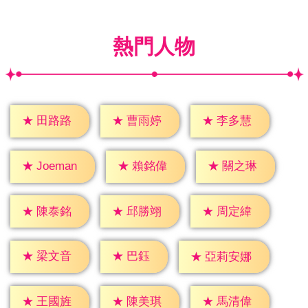
熱門人物
★
田路路
★
曹雨婷
★
李多慧
★
賴銘偉
★
關之琳
★
Joeman
★
陳泰銘
★
邱勝翊
★
周定緯
★
巴鈺
★
梁文音
★
亞莉安娜
★
王國旌
★
陳美琪
★
馬清偉