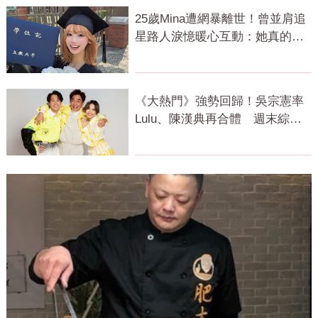
25歲Mina遭網暴離世！曾並肩追
星路人淚憶暖心互動：她真的很
善良
《大熱門》強勢回歸！吳宗憲率
Lulu、陳漢典再合體 週末綜藝
大戰開打