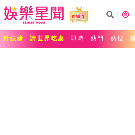
1
針線緣
請世界吃桌
即時
熱門
熱搜