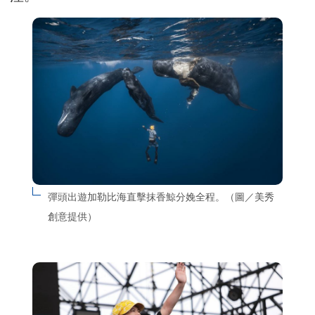
彈頭出遊加勒比海直擊抹香鯨分娩全程。（圖／美秀
創意提供）