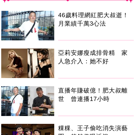
46歲料理網紅肥大叔逝！
月業績千萬3心法
亞莉安娜瘦成排骨精 家
人急介入：她不好
直播年賺破億！肥大叔離
世 曾連播17小時
粿粿、王子偷吃消失演藝