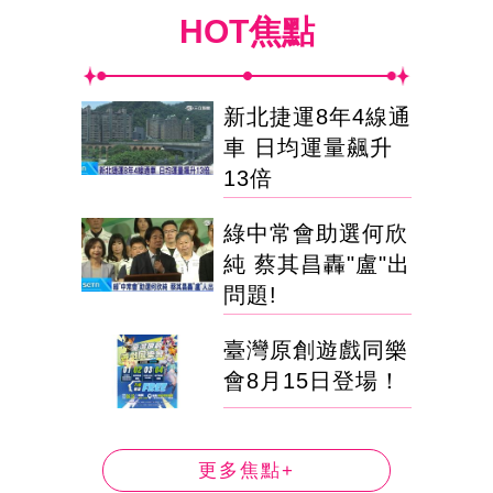
HOT焦點
新北捷運8年4線通
車 日均運量飆升
13倍
綠中常會助選何欣
純 蔡其昌轟"盧"出
問題!
臺灣原創遊戲同樂
會8月15日登場！
更多焦點+