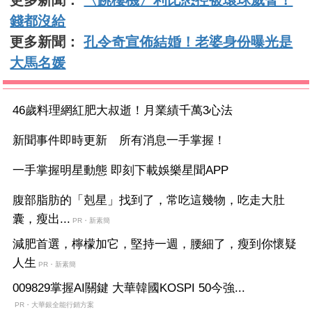
錢都沒給
更多新聞：
孔令奇宣佈結婚！老婆身份曝光是
大馬名媛
46歲料理網紅肥大叔逝！月業績千萬3心法
新聞事件即時更新 所有消息一手掌握！
一手掌握明星動態 即刻下載娛樂星聞APP
腹部脂肪的「剋星」找到了，常吃這幾物，吃走大肚
囊，瘦出...
PR・新素簡
減肥首選，檸檬加它，堅持一週，腰細了，瘦到你懷疑
人生
PR・新素簡
009829掌握AI關鍵 大華韓國KOSPI 50今強...
PR・大華銀全能行銷方案