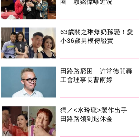
圈 賴銘偉曝近況
63歲關之琳爆奶孫戀！愛
小36歲男模傳證實
田路路窮困 許常德開轟
工會理事長曹雨婷
獨／<水玲瓏>製作出手
田路路領到退休金