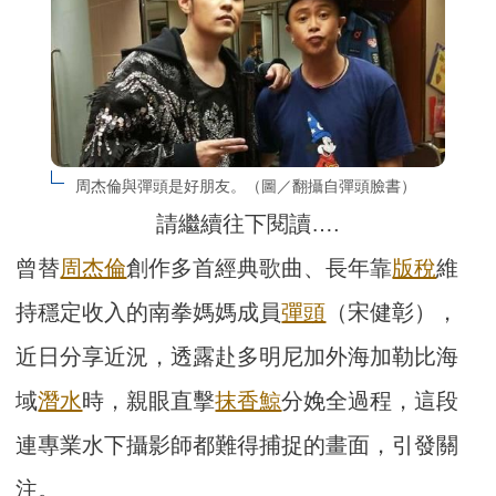
周杰倫與彈頭是好朋友。（圖／翻攝自彈頭臉書）
請繼續往下閱讀….
曾替
周杰倫
創作多首經典歌曲、長年靠
版稅
維
持穩定收入的南拳媽媽成員
彈頭
（宋健彰），
近日分享近況，透露赴多明尼加外海加勒比海
域
潛水
時，親眼直擊
抹香鯨
分娩全過程，這段
連專業水下攝影師都難得捕捉的畫面，引發關
注。