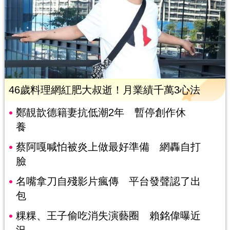
46歲料理網紅肥大叔逝！月業績千萬3心法
鄭靚歆德籍妻抗低潮2年 暫停創作休
養
蔡阿嘎喊怕被炎上做最好準備 網轟自打
臉
名嘴拿刀自殘影片瘋傳 平台發聲認了出
包
粿粿、王子偷吃消失演藝圈 賴銘偉曝近