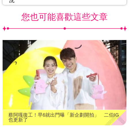
況
您也可能喜歡這些文章
蔡阿嘎復工！早6就出門曝「新企劃開拍」 二伯IG
也更新了