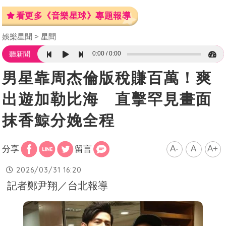
看更多《音樂星球》專題報導
娛樂星聞
星聞
0:00
0:00
聽新聞
男星靠周杰倫版稅賺百萬！爽
出遊加勒比海 直擊罕見畫面
抹香鯨分娩全程
A-
A
A+
分享
留言
2026/03/31 16:20
記者鄭尹翔／台北報導