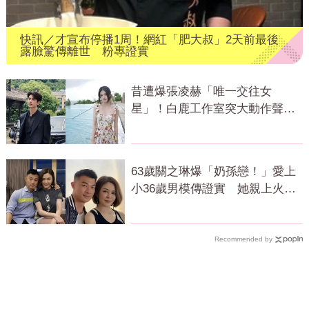
快訊／才宣布停播1周！網紅「肥大叔」2天前最後
露臉驚傳離世 粉專證實
昔遭爆張凌赫「唯一交往女
星」！白鹿工作室突大動作聲
明 秒衝熱搜
63歲關之琳爆「奶孫戀！」愛上
小36歲男模傳證實 她親上火線
回應了
Recommended by