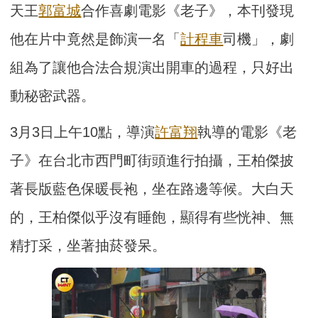
天王
郭富城
合作喜劇電影《老子》，本刊發現
他在片中竟然是飾演一名「
計程車
司機」，劇
組為了讓他合法合規演出開車的過程，只好出
動秘密武器。
3月3日上午10點，導演
許富翔
執導的電影《老
子》在台北市西門町街頭進行拍攝，王柏傑披
著長版藍色保暖長袍，坐在路邊等候。大白天
的，王柏傑似乎沒有睡飽，顯得有些恍神、無
精打采，坐著抽菸發呆。