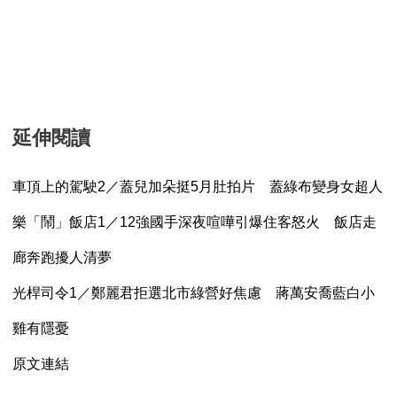
延伸閱讀
車頂上的駕駛2／蓋兒加朵挺5月肚拍片 蓋綠布變身女超人
樂「鬧」飯店1／12強國手深夜喧嘩引爆住客怒火 飯店走
廊奔跑擾人清夢
光桿司令1／鄭麗君拒選北市綠營好焦慮 蔣萬安喬藍白小
雞有隱憂
原文連結