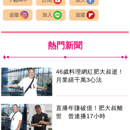
下載APP
訂閱
加入
追蹤
加入
追蹤
熱門新聞
46歲料理網紅肥大叔逝！
月業績千萬3心法
直播年賺破億！肥大叔離
世 曾連播17小時