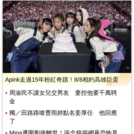
Apink走過15年粉紅奇蹟！8/8相約高雄巨蛋
周渝民不讓女兒交男友 妻控他要千萬聘
金
獨／田路路嗆曹雨婷點名姜厚任 他回應
了
Mina遭圍剿後離世！張念慈揭網暴恐怖真