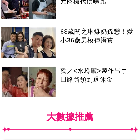
元商機代價曝光
63歲關之琳爆奶孫戀！愛
小36歲男模傳證實
獨／<水玲瓏>製作出手
田路路領到退休金
大數據推薦