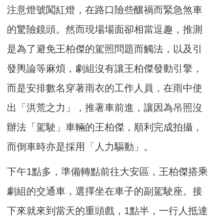
注意燈號闖紅燈，在路口險些釀禍而緊急煞車
的驚險鏡頭。然而現場場面卻相當逗趣，推測
是為了避免王柏傑的駕照問題而觸法，以及引
發輿論等麻煩，劇組沒有讓王柏傑發動引擎，
而是安排數名穿著雨衣的工作人員，在雨中使
出「洪荒之力」，推著車前進，讓因為吊照沒
辦法「駕駛」車輛的王柏傑，順利完成拍攝，
而倒車時亦是採用「人力驅動」。
下午1點多，準備轉點前往大安區，王柏傑搭乘
劇組的交通車，選擇坐在車子的副駕駛座。接
下來就來到當天的重頭戲，1點半，一行人抵達