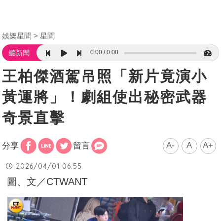
娛樂星聞
星聞
0:00
0:00
聽新聞
王柏傑酒駕吊照「新片竟演小
黃運將」！劇組使出秘密武器
奇景直擊
A-
A
A+
分享
留言
2026/04/01 06:55
圖、文／CTWANT