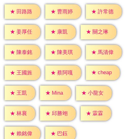
★
田路路
★
曹雨婷
★
許常德
★
康凱
★
姜厚任
★
關之琳
★
陳泰銘
★
陳美琪
★
馬清偉
★
cheap
★
王國旌
★
蔡阿嘎
★
王凱
★
Mina
★
小龍女
★
林襄
★
霖霖
★
邱勝翊
★
巴鈺
★
賴銘偉