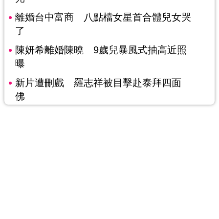
離婚台中富商 八點檔女星首合體兒女哭
了
陳妍希離婚陳曉 9歲兒暴風式抽高近照
曝
新片遭刪戲 羅志祥被目擊赴泰拜四面
佛