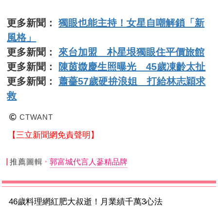
更多新聞：
獨眼也能主持！女星自嘲解鎖「新
風格」
更多新聞：
來台加盟 朴星垠獨眼住平價旅館
更多新聞：
陳茵媺慶生照曝光 45歲凍齡太扯
更多新聞：
蕭薔57歲硬拚浪姐 打給林志穎求
救
CTWANT
【三立新聞網免責聲明】
推薦圖輯
郭富城代言人蔘精品牌
46歲料理網紅肥大叔逝！月業績千萬3心法