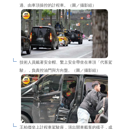
過、由車頂操控的計程車。（圖／攝影組）
技術人員戴著安全帽、繫上安全帶坐在車頂「代客駕
駛」，負責控油門與方向盤。（圖／攝影組）
王柏傑坐上計程車駕駛座，演出開車載客的樣子，成