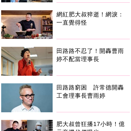
網紅肥大叔猝逝！網淚：
一直覺得怪
田路路不忍了！開轟曹雨
婷不配當理事長
田路路窮困 許常德開轟
工會理事長曹雨婷
肥大叔曾狂播17小時！億