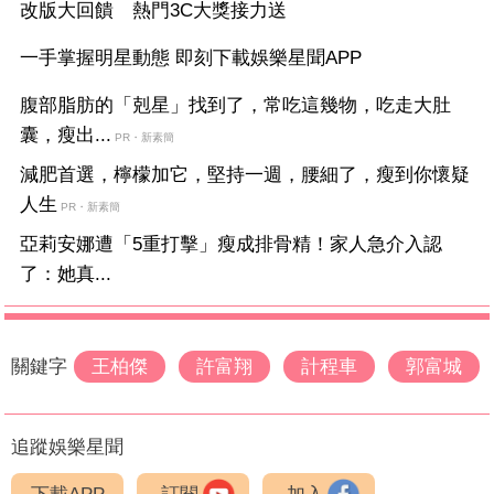
改版大回饋 熱門3C大獎接力送
一手掌握明星動態 即刻下載娛樂星聞APP
腹部脂肪的「剋星」找到了，常吃這幾物，吃走大肚
囊，瘦出...
PR・新素簡
減肥首選，檸檬加它，堅持一週，腰細了，瘦到你懷疑
人生
PR・新素簡
亞莉安娜遭「5重打擊」瘦成排骨精！家人急介入認
了：她真...
關鍵字
王柏傑
許富翔
計程車
郭富城
追蹤娛樂星聞