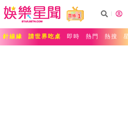
1
針線緣
請世界吃桌
即時
熱門
熱搜