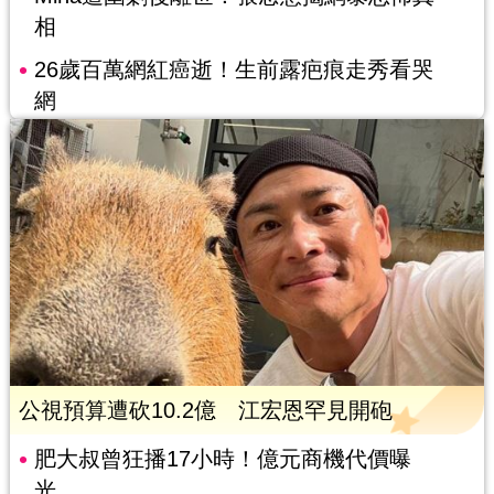
相
26歲百萬網紅癌逝！生前露疤痕走秀看哭
網
公視預算遭砍10.2億 江宏恩罕見開砲
肥大叔曾狂播17小時！億元商機代價曝
光