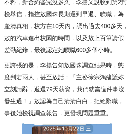
不料，新合約簽完沒多久，李揚又說收到第2封
檢舉信，指控敖國珠長期遲到早退、曠職，為
釐清真相，校方在10天內，調出過去400多天，
敖的汽車進出校園的時間，以及敖上百筆請假
差勤紀錄，最後認定她曠職600多個小時。
更誇張的是，李揚告知敖國珠調查結果時，態
度判若兩人，甚至放話：「主祕徐宗鴻建議妳
立刻請辭，返還79天薪資，我們就當這件事沒
發生過！」敖認為自己清清白白，拒絕辭職，
事後她檢視調查報告，更發現問題重重。