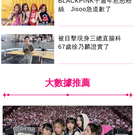
BLACKPINK十週年惹怒粉
絲 Jisoo急道歉了
被目擊現身三總直腸科
67歲徐乃麟證實了
大數據推薦