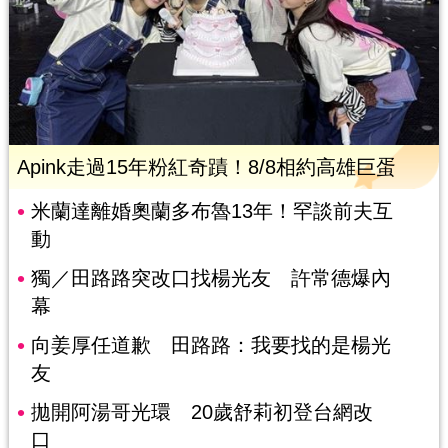
Apink走過15年粉紅奇蹟！8/8相約高雄巨蛋
米蘭達離婚奧蘭多布魯13年！罕談前夫互
動
獨／田路路突改口找楊光友 許常德爆內
幕
向姜厚任道歉 田路路：我要找的是楊光
友
拋開阿湯哥光環 20歲舒莉初登台網改
口