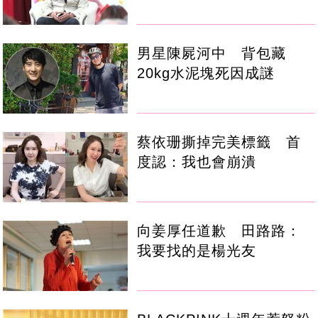
男星陳屍河中 背包藏
20kg水泥塊死因成謎
蔡依珊撕掉完美標籤 首
度認：我也會崩潰
向姜厚任道歉 田路路：
我要找的是楊光友