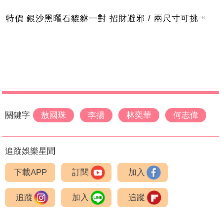
特價 銀沙黑曜石貔貅一對 招財避邪 / 兩尺寸可挑
PR
關鍵字
敖國珠
李揚
林奕華
何志偉
追蹤娛樂星聞
下載APP
訂閱
加入
追蹤
加入
追蹤