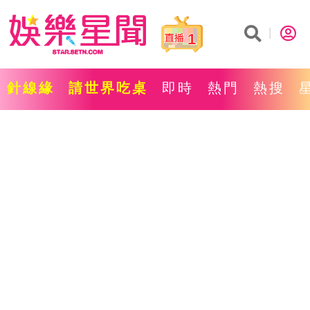
1
針線緣
請世界吃桌
即時
熱門
熱搜