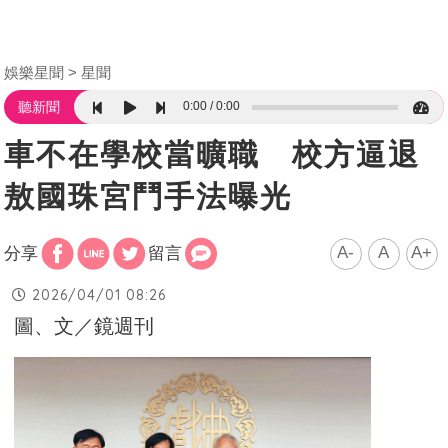
娛樂星聞
星聞
0:00
0:00
聽新聞
車不在學校當曠職 校方逼退
敖國珠宮鬥手法曝光
A-
A
A+
分享
留言
2026/04/01 08:26
圖、文／鏡週刊