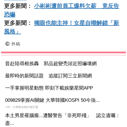
更多新聞：
小彬彬遭前員工爆料欠薪 竟反告
恐嚇
更多新聞：
獨眼也能主持！女星自嘲解鎖「新
風格」
外稿
昔赴陸尋根挨轟 郭品超變禿頭近照嚇壞網
最即時的新聞話題 追蹤訂閱三立新聞網
一手掌握明星動態 即刻下載娛樂星聞APP
009829掌握AI關鍵 大華韓國KOSPI 50今強...
PR・大華銀全能行銷方案
本土男星罹腦瘤...遭醫警告「非死即殘」 認立遺囑：
盡...