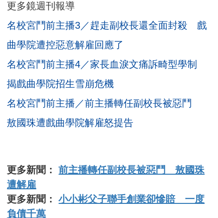
更多鏡週刊報導
名校宮鬥前主播3／趕走副校長還全面封殺 戲
曲學院遭控惡意解雇回應了
名校宮鬥前主播4／家長血淚文痛訴畸型學制
揭戲曲學院招生雪崩危機
名校宮鬥前主播／前主播轉任副校長被惡鬥
敖國珠遭戲曲學院解雇怒提告
更多新聞：
前主播轉任副校長被惡鬥 敖國珠
遭解雇
更多新聞：
小小彬父子聯手創業卻慘賠 一度
負債千萬