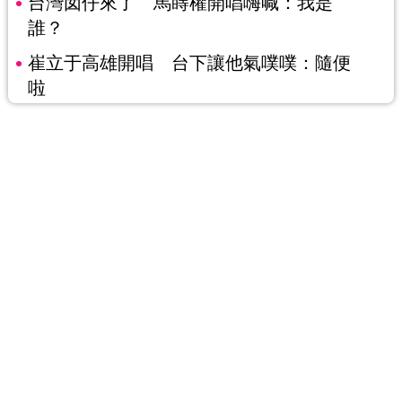
台灣囡仔來了 馬蒔權開唱嗨喊：我是
誰？
崔立于高雄開唱 台下讓他氣噗噗：隨便
啦