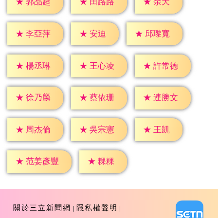
★
余天
★
郭品超
★
田路路
★
安迪
★
李亞萍
★
邱瓈寬
★
楊丞琳
★
王心凌
★
許常德
★
徐乃麟
★
蔡依珊
★
連勝文
★
王凱
★
周杰倫
★
吳宗憲
★
粿粿
★
范姜彥豐
關於三立新聞網
隱私權聲明