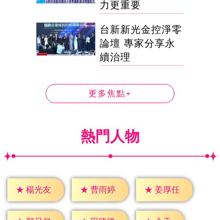
力更重要
台新新光金控淨零
論壇 專家分享永
續治理
更多焦點+
熱門人物
★
楊光友
★
曹雨婷
★
姜厚任