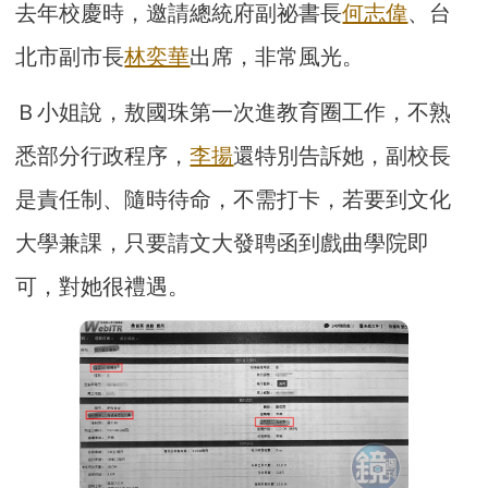
去年校慶時，邀請總統府副祕書長
何志偉
、台
北市副市長
林奕華
出席，非常風光。
Ｂ小姐說，敖國珠第一次進教育圈工作，不熟
悉部分行政程序，
李揚
還特別告訴她，副校長
是責任制、隨時待命，不需打卡，若要到文化
大學兼課，只要請文大發聘函到戲曲學院即
可，對她很禮遇。