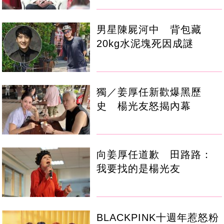
男星陳屍河中 背包藏
20kg水泥塊死因成謎
獨／姜厚任新歡爆黑歷
史 楊光友怒揭內幕
向姜厚任道歉 田路路：
我要找的是楊光友
BLACKPINK十週年惹怒粉