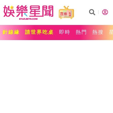
1
針線緣
請世界吃桌
即時
熱門
熱搜