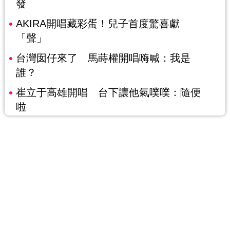
發
AKIRA開唱藏彩蛋！兒子首度驚喜獻
「聲」
台灣囡仔來了 馬蒔權開唱嗨喊：我是
誰？
崔立于高雄開唱 台下讓他氣噗噗：隨便
啦