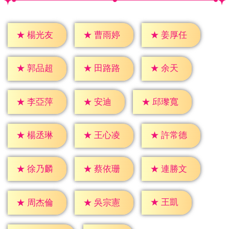
★
楊光友
★
曹雨婷
★
姜厚任
★
余天
★
郭品超
★
田路路
★
安迪
★
李亞萍
★
邱瓈寬
★
楊丞琳
★
王心凌
★
許常德
★
徐乃麟
★
蔡依珊
★
連勝文
★
王凱
★
周杰倫
★
吳宗憲