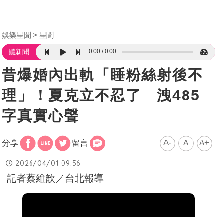
娛樂星聞
星聞
0:00
0:00
聽新聞
昔爆婚內出軌「睡粉絲射後不
理」！夏克立不忍了 洩485
字真實心聲
A-
A
A+
分享
留言
2026/04/01 09:56
記者蔡維歆／台北報導