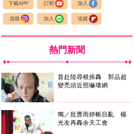
下載APP
訂閱
加入
追蹤
加入
追蹤
熱門新聞
昔赴陸尋根挨轟 郭品超
變禿頭近照嚇壞網
獨／批曹雨婷帳目亂 楊
光友再轟余天工會