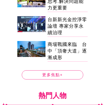
思考.解決問題能
力更重要
台新新光金控淨零
論壇 專家分享永
續治理
商場戰國來臨 台
中「頂奢大道」逐
漸成形
更多焦點+
熱門人物