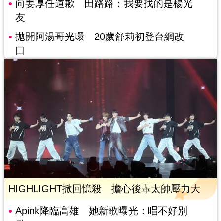
向姜厚任道歉 田路路：我要找的是楊光
友
拋開阿湯哥光環 20歲舒莉初登台網改
口
HIGHLIGHT掀回憶殺 擔心後輩太帥壓力大
Apink降臨高雄 她新歌曝光：唱不好別