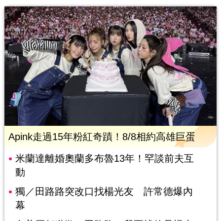
Apink走過15年粉紅奇蹟！8/8相約高雄巨蛋
米蘭達離婚奧蘭多布魯13年！罕談前夫互
動
獨／田路路突改口找楊光友 許常德爆內
幕