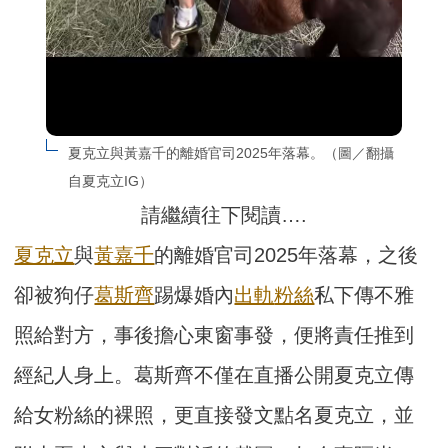
夏克立與黃嘉千的離婚官司2025年落幕。（圖／翻攝
自夏克立IG）
請繼續往下閱讀….
夏克立
與
黃嘉千
的離婚官司2025年落幕，之後
卻被狗仔
葛斯齊
踢爆婚內
出軌
粉絲
私下傳不雅
照給對方，事後擔心東窗事發，便將責任推到
經紀人身上。葛斯齊不僅在直播公開夏克立傳
給女粉絲的裸照，更直接發文點名夏克立，並