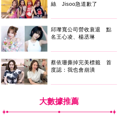
絲 Jisoo急道歉了
邱瓈寬公司營收衰退 點
名王心凌、楊丞琳
蔡依珊撕掉完美標籤 首
度認：我也會崩潰
大數據推薦