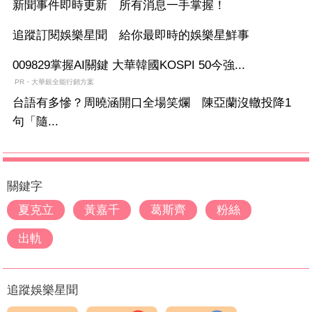
新聞事件即時更新 所有消息一手掌握！
追蹤訂閱娛樂星聞 給你最即時的娛樂星鮮事
009829掌握AI關鍵 大華韓國KOSPI 50今強...
PR・大華銀全能行銷方案
台語有多慘？周曉涵開口全場笑爛 陳亞蘭沒轍投降1
句「隨...
關鍵字
夏克立
黃嘉千
葛斯齊
粉絲
出軌
追蹤娛樂星聞