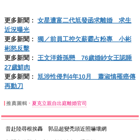
更多新聞：
女星遭富二代尪發函求離婚 求生
近況曝光
更多新聞：
獨／前員工控欠薪霸占粉專 小彬
彬怒反擊
更多新聞：
王文洋爺孫戀 76歲婚紗女王認睡
27歲鮮肉
更多新聞：
尪涉性侵判4年10月 蕭淑慎罹癌傳
再動刀
推薦圖輯
夏克立親自出庭離婚官司
昔赴陸尋根挨轟 郭品超變禿頭近照嚇壞網