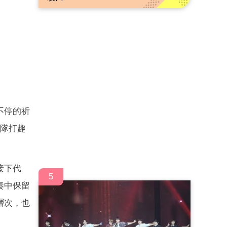
不停的祈
團隊打趣
接下代
5
奏中保留
層次，也