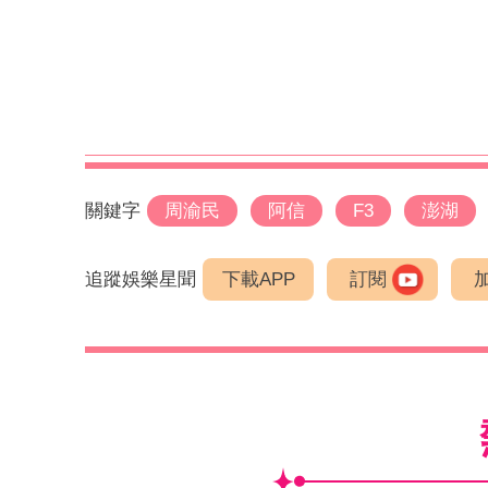
關鍵字
周渝民
阿信
F3
澎湖
追蹤娛樂星聞
下載APP
訂閱