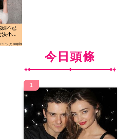
媳婦不忍
對決小
內幕
ed by
今日頭條
1