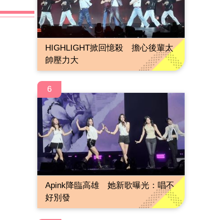
HIGHLIGHT掀回憶殺 擔心後輩太
帥壓力大
6
Apink降臨高雄 她新歌曝光：唱不
好別發