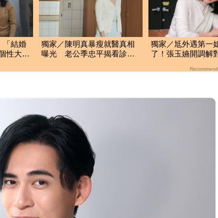
 「結婚
獨家／陳明真暴瘦就醫真相
獨家／尪外遇第一
個性大不
曝光 老公季忠平揭看診醫
了！張玉嬿開調解
院及病因
三 爆「耍大牌」
Recommend