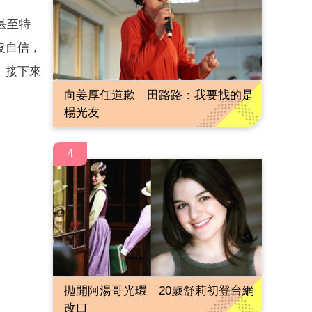
甚至特
沒自信，
。接下來
向姜厚任道歉 田路路：我要找的是
楊光友
4
拋開阿湯哥光環 20歲舒莉初登台網
改口