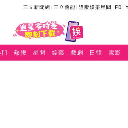
三立新聞網
三立藝能
追蹤娛樂星聞
FB
熱門
熱搜
星聞
綜藝
戲劇
日韓
電影