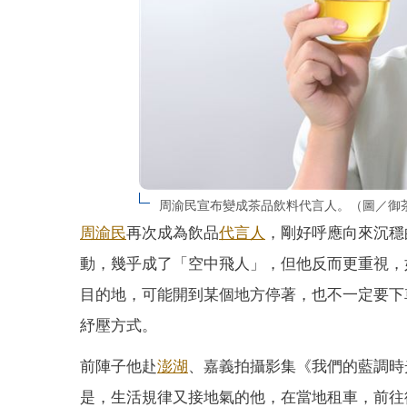
周渝民宣布變成茶品飲料代言人。（圖／御
周渝民
再次成為飲品
代言人
，剛好呼應向來沉穩
動，幾乎成了「空中飛人」，但他反而更重視，
目的地，可能開到某個地方停著，也不一定要下車
紓壓方式。
前陣子他赴
澎湖
、嘉義拍攝影集《我們的藍調時
是，生活規律又接地氣的他，在當地租車，前往