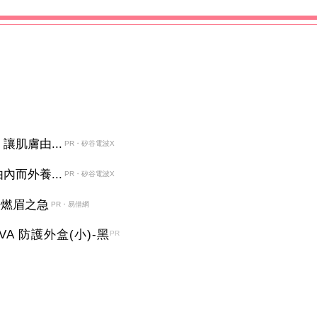
肌膚由...
PR・矽谷電波X
而外養...
PR・矽谷電波X
決燃眉之急
PR・易借網
EVA 防護外盒(小)-黑
PR