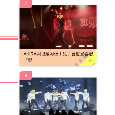
7
AKIRA開唱藏彩蛋！兒子首度驚喜獻
「聲」
8