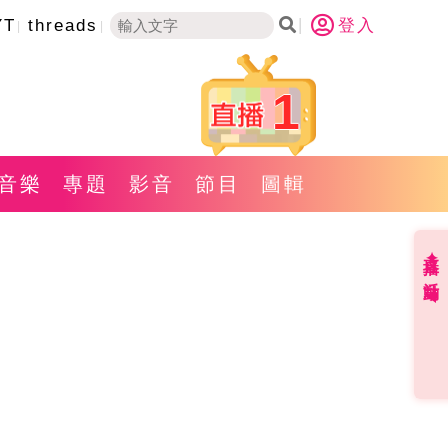
YT
threads
登入
1
音樂
專題
影音
節目
圖輯
直播✦活動