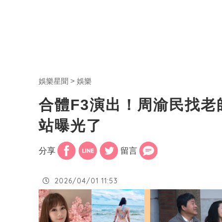
娛樂星聞
娛樂
合體F3演出！周渝民找
站曝光了
分享
留言
2026/04/01 11:53