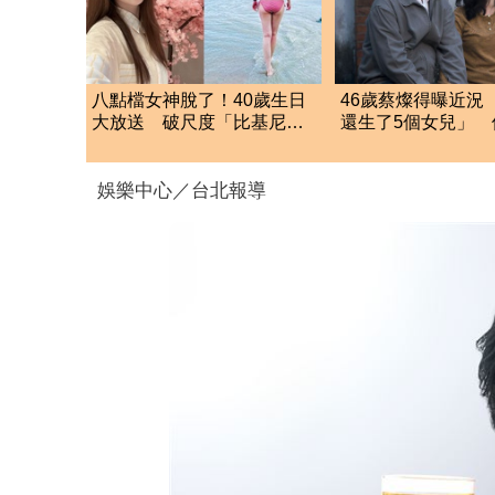
八點檔女神脫了！40歲生日
46歲蔡燦得曝近況
大放送 破尺度「比基尼辣
還生了5個女兒」 
照」萬網朝聖
同
娛樂中心／台北報導