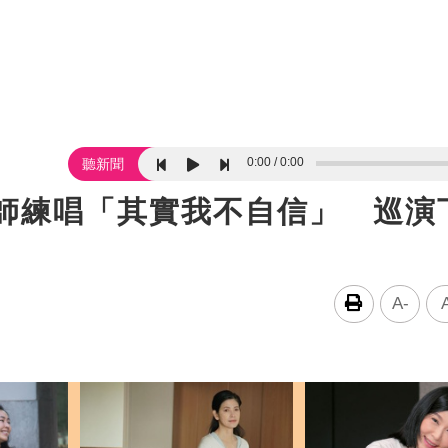
0:00
0:00
聽新聞
老師練唱「其實我不自信」 巡演
A-