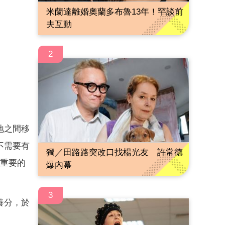
米蘭達離婚奧蘭多布魯13年！罕談前
夫互動
2
地之間移
不需要有
獨／田路路突改口找楊光友 許常德
很重要的
爆內幕
3
養分，於