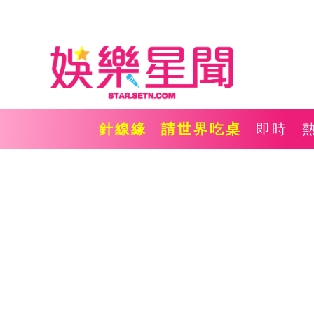
針線緣
請世界吃桌
即時