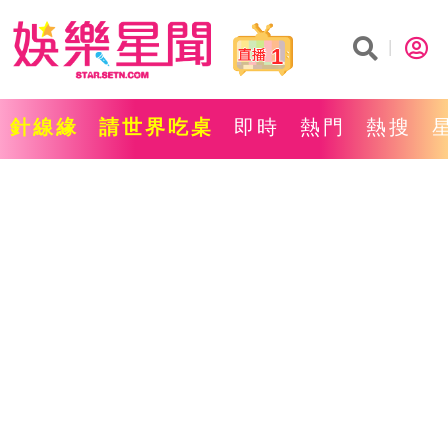
1
針線緣
請世界吃桌
即時
熱門
熱搜