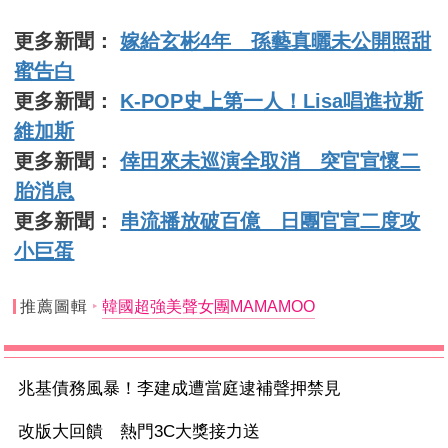
更多新聞：
嫁給玄彬4年 孫藝真曬未公開照甜
蜜告白
更多新聞：
K-POP史上第一人！Lisa唱進拉斯
維加斯
更多新聞：
倖田來未巡演全取消 突官宣懷二
胎消息
更多新聞：
串流播放破百億 日團官宣二度攻
小巨蛋
推薦圖輯
韓國超強美聲女團MAMAMOO
兆基債務風暴！李建成遭當庭逮補聲押禁見
改版大回饋 熱門3C大獎接力送