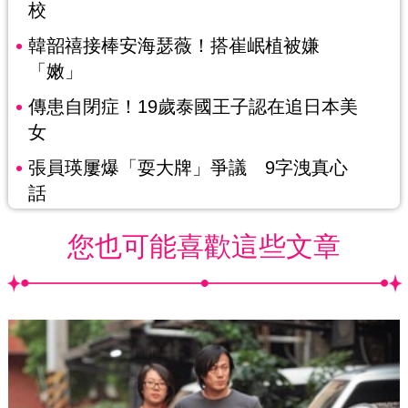
校
韓韶禧接棒安海瑟薇！搭崔岷植被嫌
「嫩」
傳患自閉症！19歲泰國王子認在追日本美
女
張員瑛屢爆「耍大牌」爭議 9字洩真心
話
您也可能喜歡這些文章