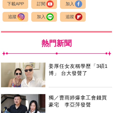
下載APP
訂閱
加入
追蹤
加入
追蹤
熱門新聞
姜厚任女友稱學歷「3碩1
博」 台大發聲了
獨／曹雨婷爆拿工會錢買
豪宅 李亞萍發聲