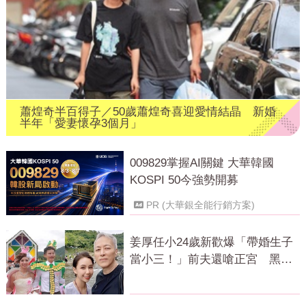
蕭煌奇半百得子／50歲蕭煌奇喜迎愛情結晶 新婚
半年「愛妻懷孕3個月」
009829掌握AI關鍵 大華韓國
KOSPI 50今強勢開募
PR (大華銀全能行銷方案)
姜厚任小24歲新歡爆「帶婚生子
當小三！」前夫還嗆正宮 黑歷
史曝光