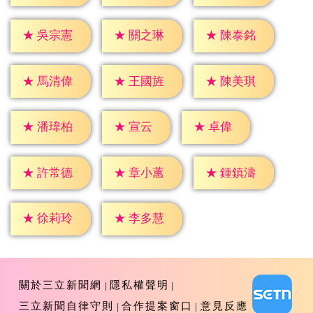
★
吳宗憲
★
關之琳
★
陳泰銘
★
馬清偉
★
王國旌
★
陳美琪
★
宣云
★
卓偉
★
潘瑋柏
★
許常德
★
章小蕙
★
鍾鎮濤
★
徐莉玲
★
李多慧
關於三立新聞網
隱私權聲明
三立新聞自律守則
合作提案窗口
意見反應