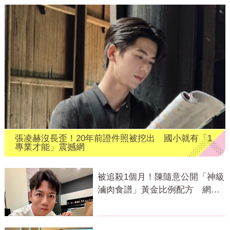
張凌赫沒長歪！20年前證件照被挖出 國小就有「1
專業才能」震撼網
被追殺1個月！陳隨意公開「神級
滷肉食譜」黃金比例配方 網全
暴動了