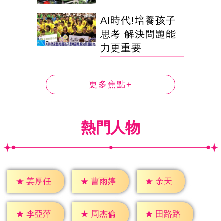
AI時代!培養孩子
思考.解決問題能
力更重要
更多焦點+
熱門人物
★
余天
★
姜厚任
★
曹雨婷
★
李亞萍
★
周杰倫
★
田路路