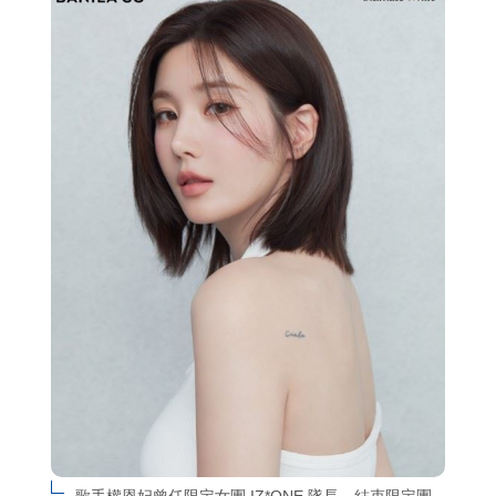
歌手權恩妃曾任限定女團 IZ*ONE 隊長，結束限定團