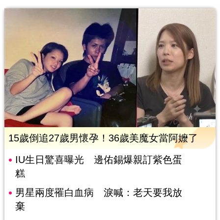
15歲倒追27歲男懷孕！36歲美魔女當阿嬤了
IU生日驚喜曝光 邊佑錫爆親訂紫色蛋
糕
男星兩度罹白血病 淚喊：老天要我放
棄