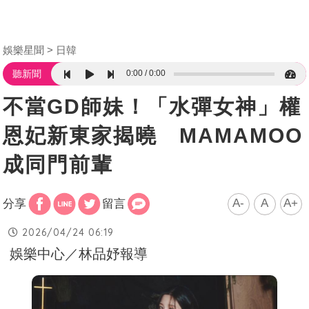
娛樂星聞
日韓
0:00
0:00
聽新聞
不當GD師妹！「水彈女神」權
恩妃新東家揭曉 MAMAMOO
成同門前輩
A-
A
A+
分享
留言
2026/04/24 06:19
娛樂中心／林品妤報導