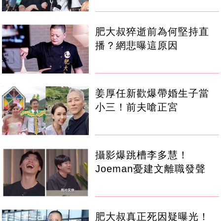
肥大叔猝逝前為何堅持直
播？網悲曝這原因
姜厚任新歡爆帶婚生子當
小三！前夫嗆正宮
攝影爆跳槽李多慧！
Joeman憂建文離職發聲
肥大叔真正死因疑曝光！