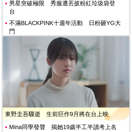
男星突破極限 秀服遭丟披粉紅垃圾袋登
台
不滿BLACKPINK十週年活動 日粉砸YG大
門
東野圭吾驟逝 生前巨作9月將在台上映
Mina同學發聲 揭她19歲半工半讀考上名