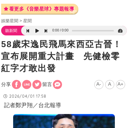
看更多《音樂星球》專題報導
娛樂星聞
星聞
0:00
0:00
聽新聞
58歲宋逸民飛馬來西亞古晉！
宣布展開重大計畫 先健檢零
紅字才敢出發
A-
A
A+
分享
留言
2026/04/01 17:58
記者鄭尹翔／台北報導