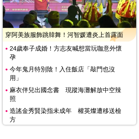
穿阿美族服飾跳韓舞！河智媛遭炎上首露面
24歲奉子成婚！方志友喊想當玩咖意外懷
孕
今年鬼月特別陰！入住飯店「敲門也沒
用」
麻衣伴兒出國念書 現蹤海灘解放中空辣
照
造謠金秀賢染指未成年 權英燦遭移送檢
方