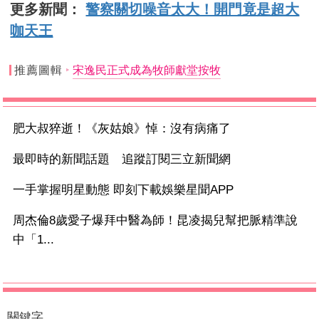
更多新聞：
警察關切噪音太大！開門竟是超大
咖天王
推薦圖輯
宋逸民正式成為牧師獻堂按牧
肥大叔猝逝！《灰姑娘》悼：沒有病痛了
最即時的新聞話題 追蹤訂閱三立新聞網
一手掌握明星動態 即刻下載娛樂星聞APP
周杰倫8歲愛子爆拜中醫為師！昆凌揭兒幫把脈精準說
中「1...
關鍵字