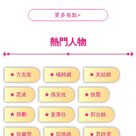
更多焦點+
熱門人物
★
方志友
★
楊銘威
★
灰姑娘
★
昆凌
★
狄鶯
★
孫安佐
★
孫鵬
★
姜厚任
★
郭台銘
★
曾馨瑩
★
田路路
★
賈靜雯