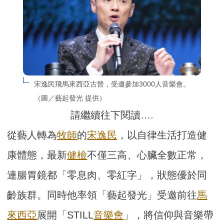
宋逸民飛馬來西亞古晉，受邀參加3000人音樂會。
（圖／藝起發光 提供）
請繼續往下閱讀….
從藝人轉為
牧師
的
宋逸民
，以自律生活打造健
康體態，最新
健檢
不僅三高、心臟全數正常，
連腸胃鏡都「零息肉、零紅字」，狀態優於同
齡族群。同時他率領「藝起發光」受邀前往
馬
來西亞
展開「STILL
音樂會
」，將信仰與音樂帶