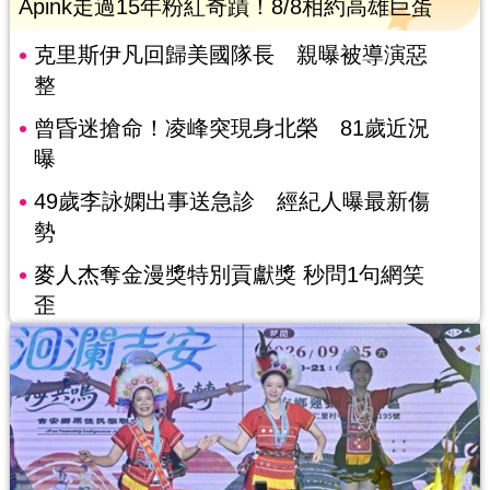
Apink走過15年粉紅奇蹟！8/8相約高雄巨蛋
克里斯伊凡回歸美國隊長 親曝被導演惡
整
曾昏迷搶命！凌峰突現身北榮 81歲近況
曝
49歲李詠嫻出事送急診 經紀人曝最新傷
勢
麥人杰奪金漫獎特別貢獻獎 秒問1句網笑
歪