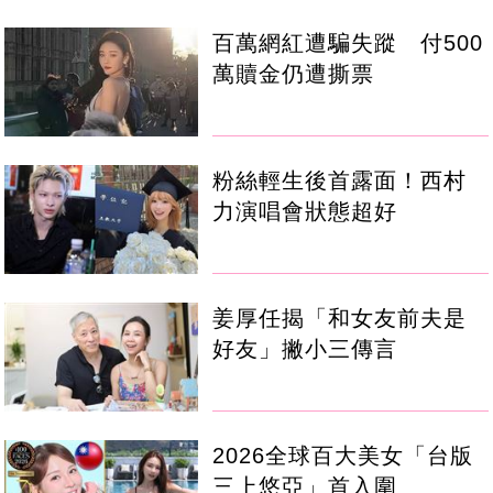
百萬網紅遭騙失蹤 付500
萬贖金仍遭撕票
粉絲輕生後首露面！西村
力演唱會狀態超好
姜厚任揭「和女友前夫是
好友」撇小三傳言
2026全球百大美女「台版
三上悠亞」首入圍