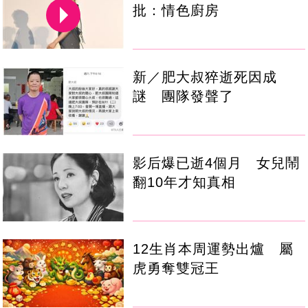
批：情色廚房
新／肥大叔猝逝死因成
謎 團隊發聲了
影后爆已逝4個月 女兒鬧
翻10年才知真相
12生肖本周運勢出爐 屬
虎勇奪雙冠王