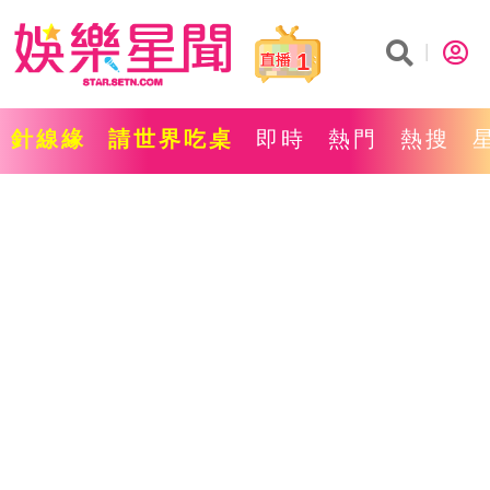
1
針線緣
請世界吃桌
即時
熱門
熱搜