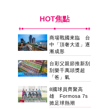
HOT焦點
商場戰國來臨 台
中「頂奢大道」逐
漸成形
台彩父親節推新刮
刮樂千萬頭獎超
「爸」氣
8國球員齊聚高
雄 Formosa 7s
掀足球熱潮