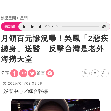
娛樂星聞
星聞
0:00
0:00
聽新聞
月領百元慘況曝！吳鳳「2惡疾
纏身」送醫 反擊台灣是老外
海撈天堂
A-
A
A+
分享
留言
2026/04/02 08:38
娛樂中心／綜合報導