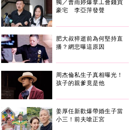
獨／曹雨婷爆拿工會錢買
豪宅 李亞萍發聲
肥大叔猝逝前為何堅持直
播？網悲曝這原因
周杰倫私生子真相曝光！
孩子的親爹竟是他
姜厚任新歡爆帶婚生子當
小三！前夫嗆正宮