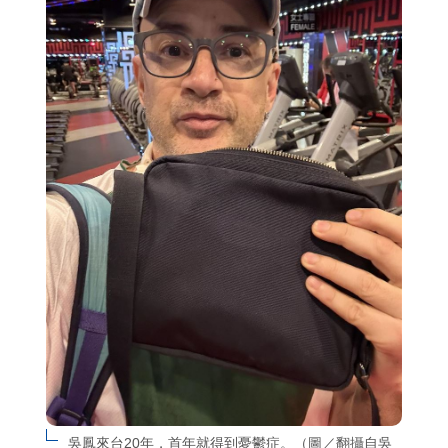
吳鳳來台20年，首年就得到憂鬱症。（圖／翻攝自吳