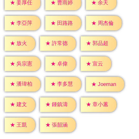
★
余天
★
姜厚任
★
曹雨婷
★
李亞萍
★
田路路
★
周杰倫
★
放火
★
許常德
★
郭品超
★
卓偉
★
宣云
★
吳宗憲
★
潘瑋柏
★
李多慧
★
Joeman
★
建文
★
鍾鎮濤
★
章小蕙
★
王凱
★
張韶涵