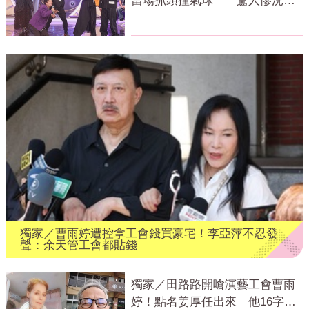
當場抓頭撞氣球 「驚人慘況」
曝光
獨家／曹雨婷遭控拿工會錢買豪宅！李亞萍不忍發
聲：余天管工會都貼錢
獨家／田路路開嗆演藝工會曹雨
婷！點名姜厚任出來 他16字回