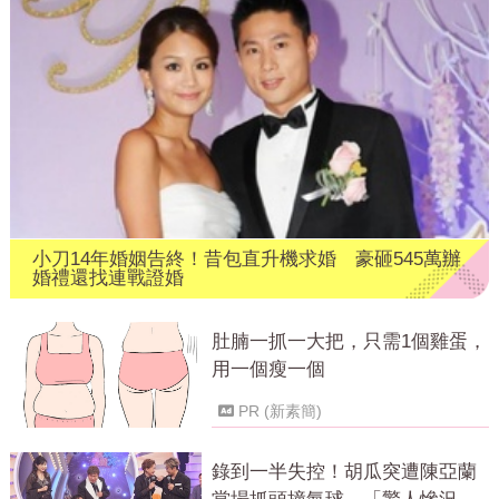
小刀14年婚姻告終！昔包直升機求婚 豪砸545萬辦
婚禮還找連戰證婚
肚腩一抓一大把，只需1個雞蛋，
用一個瘦一個
PR (新素簡)
錄到一半失控！胡瓜突遭陳亞蘭