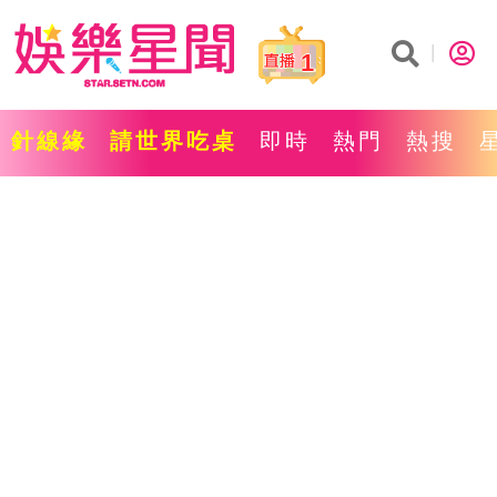
1
針線緣
請世界吃桌
即時
熱門
熱搜