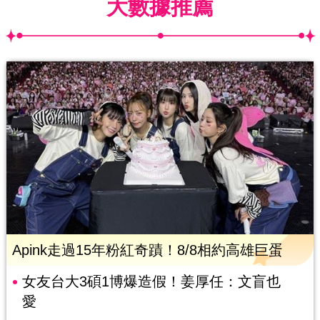
大數據推薦
Apink走過15年粉紅奇蹟！8/8相約高雄巨蛋
女友台大3碩1博爆造假！姜厚任：文盲也
愛