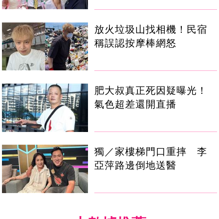
放火垃圾山找相機！民宿
稱誤認按摩棒網怒
肥大叔真正死因疑曝光！
氣色超差還開直播
獨／家樓梯門口重摔 李
亞萍路邊倒地送醫