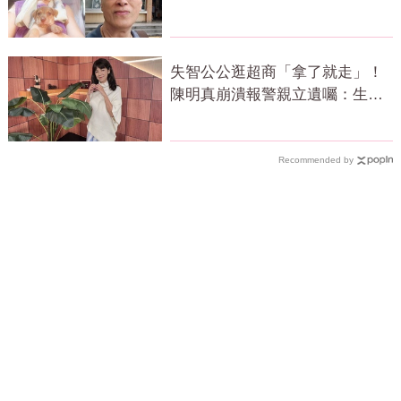
應了
失智公公逛超商「拿了就走」！
陳明真崩潰報警親立遺囑：生命
無常
Recommended by