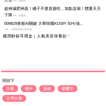
人生
PR・新素簡
超神減肥神器！橘子不要直接吃，加點這個！體重天天
下降
PR・新素簡
009829掌握AI關鍵 大華韓國KOSPI 50今強...
PR・大華銀全能行銷方案
纖潤鮮銀耳禮盒｜人氣美容保養款
PR
關鍵字
吳鳳
國外
賺錢
憂鬱症
台灣女婿