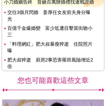
小刀婚姻告終 昔砸百萬辦婚禮找連戰證婚
交往3個月閃婚 姜厚任女友前夫身分曝
光
百億千金爆婚變 富少尪遭目擊當街吻小
三
「料理網紅」肥大叔暴瘦猝逝 住院照片
曝
肥大叔猝逝 廚房2事恐害罹癌風險增近2
倍
您也可能喜歡這些文章