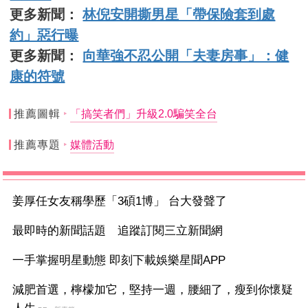
更多新聞：
林倪安開撕男星「帶保險套到處
約」惡行曝
更多新聞：
向華強不忍公開「夫妻房事」：健
康的符號
推薦圖輯
「搞笑者們」升級2.0騙笑全台
推薦專題
媒體活動
姜厚任女友稱學歷「3碩1博」 台大發聲了
最即時的新聞話題 追蹤訂閱三立新聞網
一手掌握明星動態 即刻下載娛樂星聞APP
減肥首選，檸檬加它，堅持一週，腰細了，瘦到你懷疑