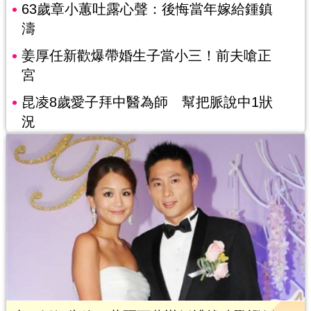
63歲章小蕙吐露心聲：後悔當年嫁給鍾鎮
濤
姜厚任新歡爆帶婚生子當小三！前夫嗆正
宮
昆凌8歲愛子拜中醫為師 幫把脈說中1狀
況