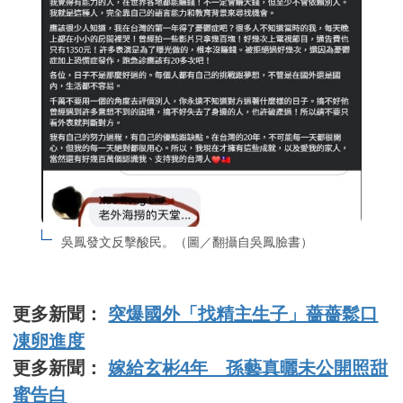
吳鳳發文反擊酸民。（圖／翻攝自吳鳳臉書）
更多新聞：
突爆國外「找精主生子」薔薔鬆口
凍卵進度
更多新聞：
嫁給玄彬4年 孫藝真曬未公開照甜
蜜告白