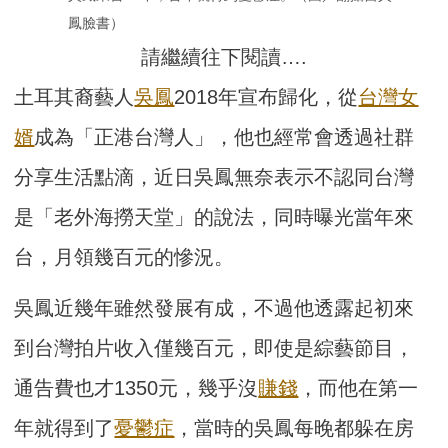
鳳臉書）
請繼續往下閱讀….
土耳其裔藝人
吳鳳
2018年宣布歸化，從
台灣女
婿
成為「正港台灣人」，他也經常會透過社群
分享生活點滴，近日吳鳳無奈表示不認同台灣
是「老外海撈天堂」的說法，同時曝光當年來
台，月領幾百元的慘況。
吳鳳近幾年雖然發展有成，不過他透露起初來
到台灣拍片收入僅幾百元，即使是綜藝節目，
通告費也才1350元，幾乎沒
賺錢
，而他在第一
年就得到了
憂鬱症
，當時的吳鳳每晚都躲在房