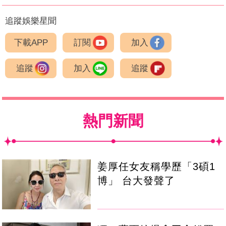
追蹤娛樂星聞
下載APP
訂閱
加入
追蹤
加入
追蹤
熱門新聞
姜厚任女友稱學歷「3碩1
博」 台大發聲了