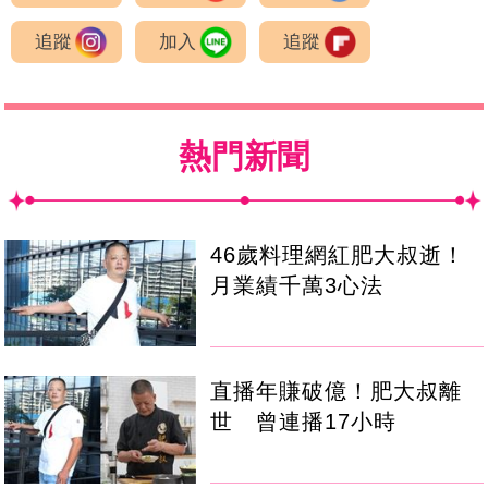
追蹤
加入
追蹤
熱門新聞
46歲料理網紅肥大叔逝！
月業績千萬3心法
直播年賺破億！肥大叔離
世 曾連播17小時