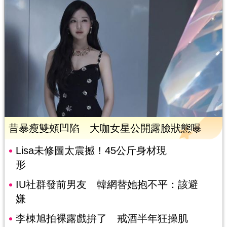
昔暴瘦雙頰凹陷 大咖女星公開露臉狀態曝
Lisa未修圖太震撼！45公斤身材現
形
IU社群發前男友 韓網替她抱不平：該避
嫌
李棟旭拍裸露戲拚了 戒酒半年狂操肌