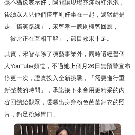
毫不猶豫表示好，瞬間讓現場充滿粉紅泡泡，
後續眾人見他們搭車剛好坐在一起，還猛虧是
走「搞笑路線」，宋智孝一聽則機智回應，
「彼此正在互相了解」，節目效果十足。
其實，宋智孝除了演藝事業外，同時還經營個
人YouTube頻道，不過她上個月26日無預警宣布
停更一次，證實投入全新挑戰，「需要進行重
新整裝的時間」，承諾接下來會用更精采的內
容回饋給觀眾，還曬出身穿粉色芭蕾舞衣的照
片，釣足粉絲胃口。