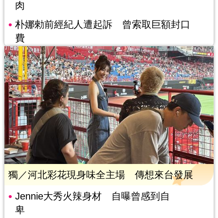
肉
朴娜勑前經紀人遭起訴 曾索取巨額封口
費
獨／河北彩花現身味全主場 傳想來台發展
Jennie大秀火辣身材 自曝曾感到自
卑