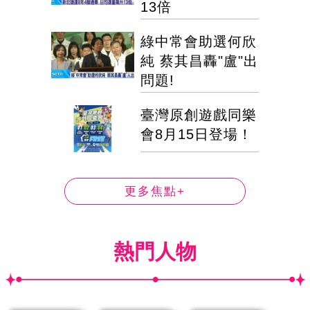
13倍
綠中常會助選何欣
純 蔡其昌轟"盧"出
問題!
臺灣原創遊戲同樂
會8月15日登場！
更多焦點+
熱門人物