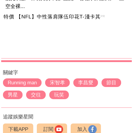
空全裸...
特價 【NFL】中性落肩隊伍印花T-淺卡其
PR
關鍵字
Running man
宋智孝
李昌燮
節目
男星
交往
玩笑
追蹤娛樂星聞
下載APP
訂閱
加入