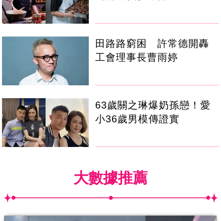
田路路窮困 許常德開轟
工會理事長曹雨婷
63歲關之琳爆奶孫戀！愛
小36歲男模傳證實
大數據推薦