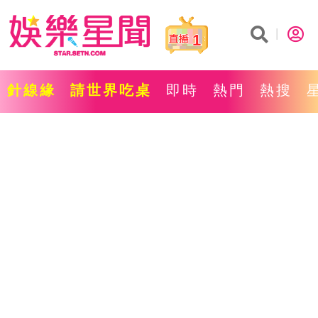
1
針線緣
請世界吃桌
即時
熱門
熱搜