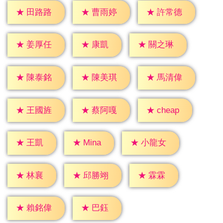
★
田路路
★
曹雨婷
★
許常德
★
康凱
★
姜厚任
★
關之琳
★
陳泰銘
★
陳美琪
★
馬清偉
★
cheap
★
王國旌
★
蔡阿嘎
★
王凱
★
Mina
★
小龍女
★
林襄
★
霖霖
★
邱勝翊
★
巴鈺
★
賴銘偉