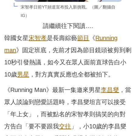
宋智孝日前YT頻道宣布投入新挑戰。（圖／翻攝自
IG）
請繼續往下閱讀….
韓國女星
宋智孝
是長壽綜藝
節目
《
Running
man
》固定班底，先前才因為節目鏡頭被剪到剩
10秒引發熱議，如今又在眾人面前直球告白小
10歲
男星
，對方真實反應也全都被拍下。
《Running Man》最新一集邀來男星
李昌燮
，當
眾人談論到戀愛話題時，李昌燮坦言可以接受
「年上女」，而被點名的宋智孝則搞笑的向對
方告白「要不要跟我
交往
」，小10歲的李昌燮