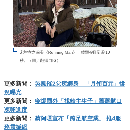
宋智孝之前登《Running Man》，鏡頭被刪到剩10
秒。（圖／翻攝自IG）
更多新聞：
吳鳳罹2惡疾纏身 「月領百元」慘
況曝光
更多新聞：
突爆國外「找精主生子」薔薔鬆口
凍卵進度
更多新聞：
蔡阿嘎宣布「跨足航空業」 推4服
務震撼網