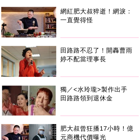
網紅肥大叔猝逝！網淚：
一直覺得怪
田路路不忍了！開轟曹雨
婷不配當理事長
獨／<水玲瓏>製作出手
田路路領到退休金
肥大叔曾狂播17小時！億
元商機代價曝光