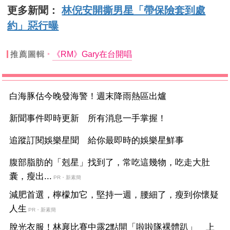
更多新聞：
林倪安開撕男星「帶保險套到處
約」惡行曝
推薦圖輯
《RM》Gary在台開唱
白海豚估今晚發海警！週末降雨熱區出爐
新聞事件即時更新 所有消息一手掌握！
追蹤訂閱娛樂星聞 給你最即時的娛樂星鮮事
腹部脂肪的「剋星」找到了，常吃這幾物，吃走大肚
囊，瘦出...
PR・新素簡
減肥首選，檸檬加它，堅持一週，腰細了，瘦到你懷疑
人生
PR・新素簡
脫光衣服！林襄比賽中露2點開「啦啦隊裸體趴」 上