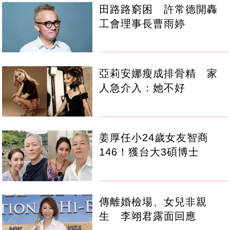
田路路窮困 許常德開轟
工會理事長曹雨婷
亞莉安娜瘦成排骨精 家
人急介入：她不好
姜厚任小24歲女友智商
146！獲台大3碩博士
傳離婚檢場、女兒非親
生 李翊君露面回應