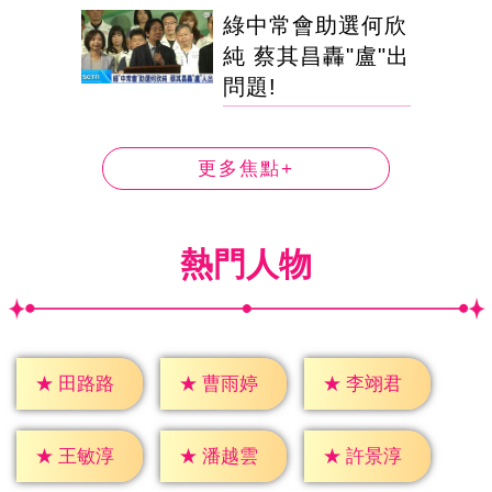
綠中常會助選何欣
純 蔡其昌轟"盧"出
問題!
更多焦點+
熱門人物
★
田路路
★
曹雨婷
★
李翊君
★
王敏淳
★
潘越雲
★
許景淳