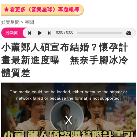
看更多《音樂星球》專題報導
娛樂星聞
星聞
0:00
0:00
聽新聞
小薰鄭人碩宣布結婚？懷孕計
畫最新進度曝 無奈手腳冰冷
體質差
This
is
a
The media could not be loaded, either because the server or
modal
window.
network failed or because the format is not supported.