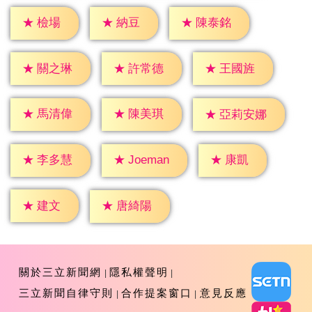
★
檢場
★
納豆
★
陳泰銘
★
關之琳
★
許常德
★
王國旌
★
馬清偉
★
陳美琪
★
亞莉安娜
★
康凱
★
李多慧
★
Joeman
★
建文
★
唐綺陽
關於三立新聞網
隱私權聲明
三立新聞自律守則
合作提案窗口
意見反應