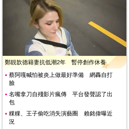
鄭靚歆德籍妻抗低潮2年 暫停創作休養
蔡阿嘎喊怕被炎上做最好準備 網轟自打
臉
名嘴拿刀自殘影片瘋傳 平台發聲認了出
包
粿粿、王子偷吃消失演藝圈 賴銘偉曝近
況