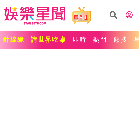
1
針線緣
請世界吃桌
即時
熱門
熱搜