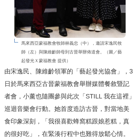
馬來西亞蒙福教會牧師林義忠（中），邀請宋逸民牧
師（左）與陳維齡師母到古晉舉辦佈道會。（圖／藝
起發光Ｘ蒙福教會 提供）
由宋逸民、陳維齡領軍的「藝起發光協會」，3
日於馬來西亞古晉蒙福教會舉辦媒體餐敘暨記
者會，小薰也隨團參與此次「STILL 我在這裡」
巡迴音樂會行動。她首度造訪古晉，對當地美
食印象深刻，「我很喜歡蜂窩糕跟娘惹糕，真
的很好吃」，在緊湊行程中也難得放鬆心情。