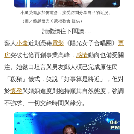
小薰受邀參加佈道會，接受訪問分享自己的近況。
（圖／藝起發光Ｘ蒙福教會 提供）
請繼續往下閱讀….
藝人
小薰
近期憑藉
電影
《陽光女子合唱團》
票
房
突破七億再創事業高峰，
感情
動向也備受關
注。她鬆口坦言與男友鄭人碩已完成原住民
「殺豬」儀式，笑說「好事算是將近」，但對
於
懷孕
與婚姻進度則抱持順其自然態度，強調
不強求、一切交給時間與緣分。