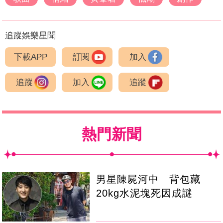
追蹤娛樂星聞
下載APP
訂閱
加入
追蹤
加入
追蹤
熱門新聞
男星陳屍河中 背包藏
20kg水泥塊死因成謎