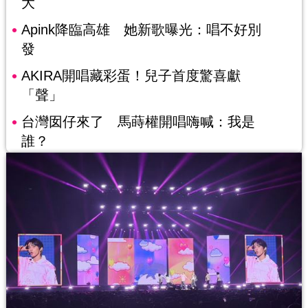
大
Apink降臨高雄 她新歌曝光：唱不好別
發
AKIRA開唱藏彩蛋！兒子首度驚喜獻
「聲」
台灣囡仔來了 馬蒔權開唱嗨喊：我是
誰？