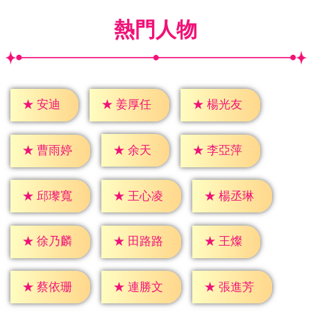
熱門人物
★
安迪
★
姜厚任
★
楊光友
★
余天
★
曹雨婷
★
李亞萍
★
邱瓈寬
★
王心凌
★
楊丞琳
★
王燦
★
徐乃麟
★
田路路
★
蔡依珊
★
連勝文
★
張進芳