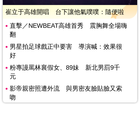
崔立于高雄開唱 台下讓他氣噗噗：隨便啦
直擊／NEWBEAT高雄首秀 震胸舞全場嗨
翻
男星拍足球戲正中要害 導演喊：效果很
好
粉專謾罵林襄假女、89妹 新北男罰9千
元
影帝親密照遭外流 與男密友臉貼臉又索
吻