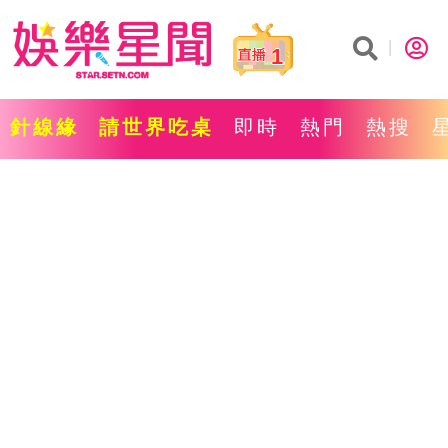
1
針線緣
請世界吃桌
即時
熱門
熱搜