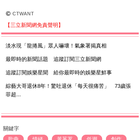
CTWANT
【三立新聞網免責聲明】
淡水現「龍捲風」眾人嚇壞！氣象署揭真相
最即時的新聞話題 追蹤訂閱三立新聞網
追蹤訂閱娛樂星聞 給你最即時的娛樂星鮮事
綜藝大哥退休8年！驚吐退休「每天很痛苦」 73歲張
菲超...
關鍵字
歌曲
情緒
黃莑茗
低潮
創作