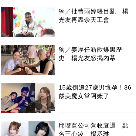
獨／批曹雨婷帳目亂 楊
光友再轟余天工會
獨／姜厚任新歡爆黑歷
史 楊光友怒揭內幕
15歲倒追27歲男懷孕！36
歲美魔女當阿嬤了
邱瓈寬公司營收衰退 點
名王心凌、楊丞琳