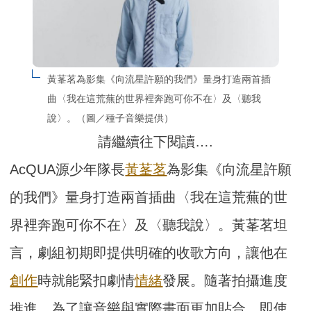
黃莑茗為影集《向流星許願的我們》量身打造兩首插
曲〈我在這荒蕪的世界裡奔跑可你不在〉及〈聽我
說〉。（圖／種子音樂提供）
請繼續往下閱讀….
AcQUA源少年隊長
黃莑茗
為影集《向流星許願
的我們》量身打造兩首插曲〈我在這荒蕪的世
界裡奔跑可你不在〉及〈聽我說〉。黃莑茗坦
言，劇組初期即提供明確的收歌方向，讓他在
創作
時就能緊扣劇情
情緒
發展。隨著拍攝進度
推進，為了讓音樂與實際畫面更加貼合，即使