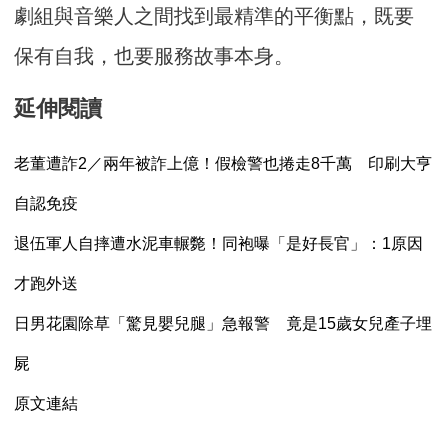
劇組與音樂人之間找到最精準的平衡點，既要
保有自我，也要服務故事本身。
延伸閱讀
老董遭詐2／兩年被詐上億！假檢警也捲走8千萬 印刷大亨
自認免疫
退伍軍人自摔遭水泥車輾斃！同袍曝「是好長官」：1原因
才跑外送
日男花園除草「驚見嬰兒腿」急報警 竟是15歲女兒產子埋
屍
原文連結