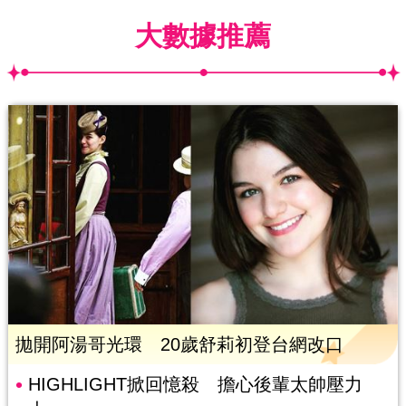
大數據推薦
拋開阿湯哥光環 20歲舒莉初登台網改口
HIGHLIGHT掀回憶殺 擔心後輩太帥壓力