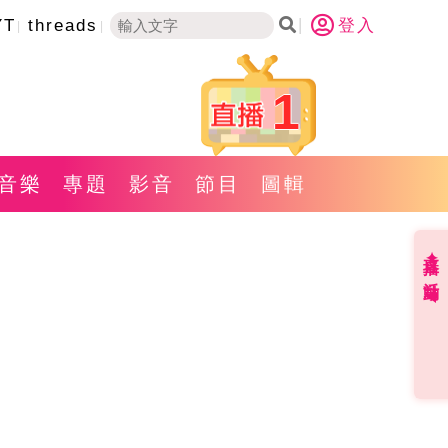
YT
threads
登入
1
音樂
專題
影音
節目
圖輯
直播✦活動