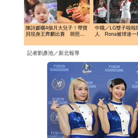
陳詩媛曬4個月大兒子！帶寶
中職／LG雙子啦啦
貝現身王齊麟比賽 萌照曝
人 Rona被球迷
網喊：神複製爸爸
哭！想帶隊友去九
記者劉彥池／新北報導