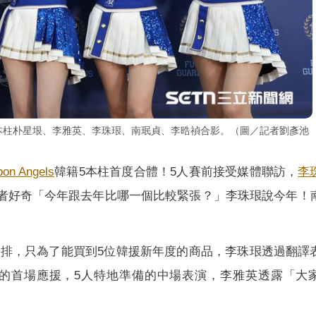
s韓籍5本柱朴星垠、李雅英、李珠珢、南珉貞、李晧禎合影。（圖／記者劉彥池
bon Angels
韓籍5本柱首度合體！5人賽前接受媒體聯訪，
李
者好奇「今年跟去年比哪一個比較緊張？」李珠珢說今年！
排，只為了能買到5位韓援新年度的商品，李珠珢透過翻譯
的首場應援，5人特地準備的中場表演，李雅英透露「大