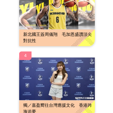
新北國王簽周儀翔 毛加恩盛讚頂尖
對抗性
4
獨／嘉盈嚮往台灣應援文化 香港跨
海追夢