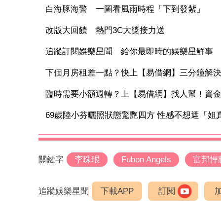
白海豚海警 一圖看風雨時程「下到發紫」
改版大回饋 熱門3C大獎接力送
追蹤訂閱娛樂星聞 給你最即時的娛樂星鮮事
下個月房租差一點？快上【易借網】三分鐘解
臨時需要小額週轉？上【易借網】找人幫！資
69歲陸小芬曬照狀態驚艷四方 性感不想遮「姐
關鍵字
李珠珢
Fubon Angels
富邦悍
追蹤娛樂星聞
下載APP
訂閱