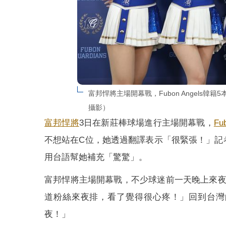
富邦悍將主場開幕戰，Fubon Angel
攝影）
富邦悍將
3日在新莊棒球場進行主場開幕戰，
Fu
不想站在C位，她透過翻譯表示「很緊張！」記
用台語幫她補充「驚驚」。
富邦悍將主場開幕戰，不少球迷前一天晚上來夜
道粉絲來夜排，看了覺得很心疼！」回到台灣
夜！」