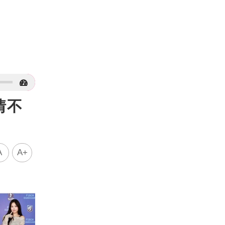
情不
A
A+