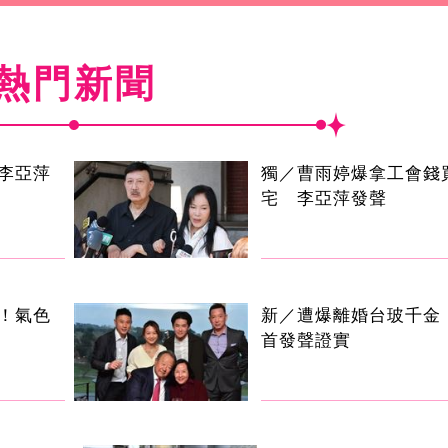
熱門新聞
李亞萍
獨／曹雨婷爆拿工會錢
宅 李亞萍發聲
！氣色
新／遭爆離婚台玻千金
首發聲證實