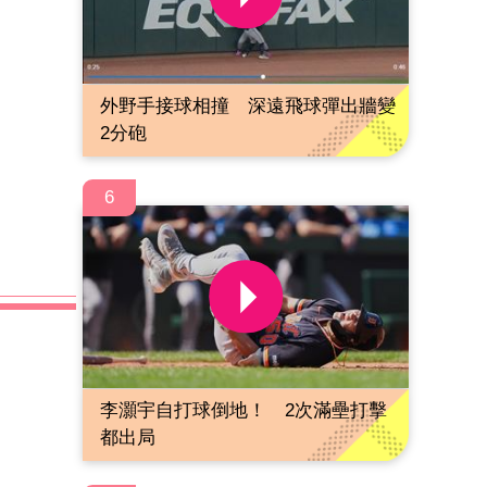
外野手接球相撞 深遠飛球彈出牆變
2分砲
6
李灝宇自打球倒地！ 2次滿壘打擊
都出局