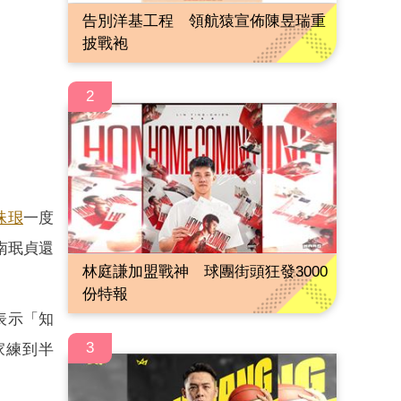
告別洋基工程 領航猿宣佈陳昱瑞重
披戰袍
2
珠珢
一度
南珉貞還
林庭謙加盟戰神 球團街頭狂發3000
份特報
表示「知
3
家練到半