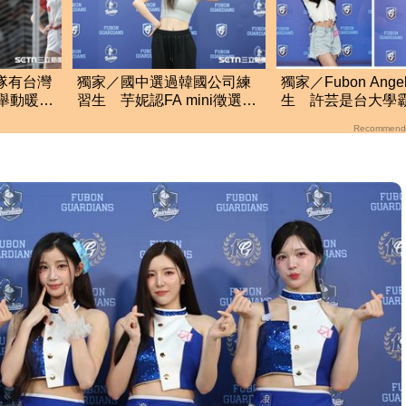
隊有台灣
獨家／國中選過韓國公司練
獨家／Fubon Ange
一舉動暖
習生 芋妮認FA mini徵選殘
生 許芸是台大學霸
份
酷！有做最壞打算
珈嘉身高174選美
Recommend