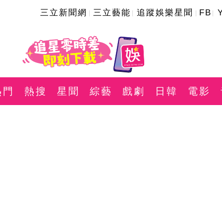
三立新聞網
三立藝能
追蹤娛樂星聞
FB
熱門
熱搜
星聞
綜藝
戲劇
日韓
電影