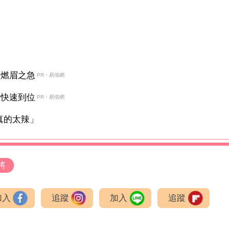
決燃眉之急
PR・易借網
金快速到位
PR・易借網
真的太辣」
將
加入
追蹤
加入
追蹤