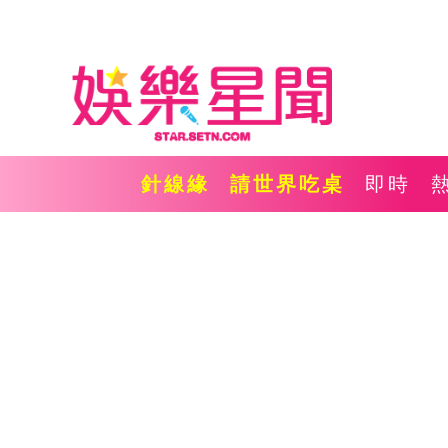
針線緣
請世界吃桌
即時