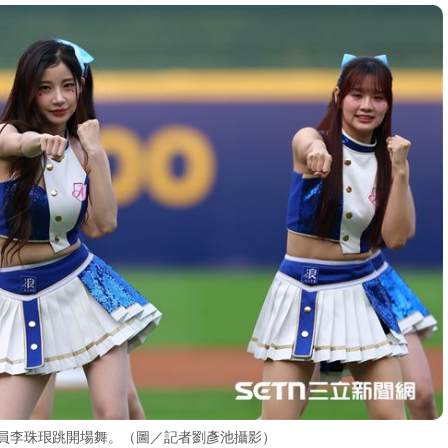
韓籍成員李珠珢跳開場舞。（圖／記者劉彥池攝影）