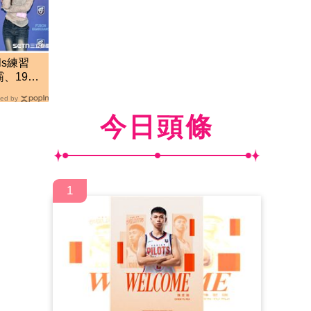
ls練習
、19歲
奪冠
ed by
今日頭條
1