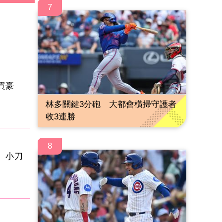
7
買豪
林多關鍵3分砲 大都會橫掃守護者
收3連勝
8
 小刀