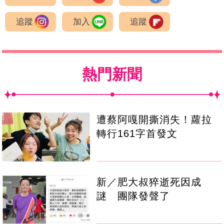
追蹤
加入
追蹤
熱門新聞
遭蔡阿嘎開撕消失！蘿拉
轉行161字首發文
新／肥大叔猝逝死因成
謎 團隊發聲了