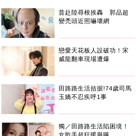
昔赴陸尋根挨轟 郭品超
變禿頭近照嚇壞網
戀愛天花板人設破功！宋
威龍翻車現場遭爆
田路路生活拮据!74歲司馬
玉嬌不忍疾呼1事
獨／田路路生活陷困境！
女歌手超狂暖舉曝