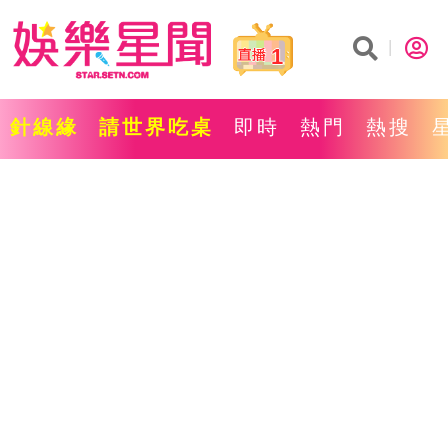
1
針線緣
請世界吃桌
即時
熱門
熱搜