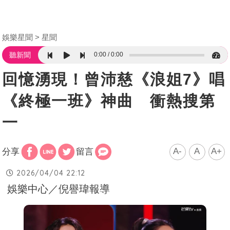
娛樂星聞
星聞
0:00
0:00
聽新聞
回憶湧現！曾沛慈《浪姐7》唱
《終極一班》神曲 衝熱搜第
一
A-
A
A+
分享
留言
2026/04/04 22:12
娛樂中心／倪譽瑋報導