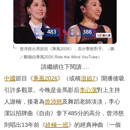
曾沛慈出席節目《乘風2026》，高分擊敗對手。（圖
／翻攝自乘風2026 Ride the Wind YouTube）
請繼續往下閱讀….
中國
節目《
乘風2026
》（或稱
浪姐7
）開播後吸
引許多觀眾。今晚是金馬影后
李心潔
對上主持
人謝楠，接著為
曾沛慈
及舞蹈老師淡淡，李心
潔以招牌曲《自由》拿下485分的高分，曾沛慈
則唱出13年前《
終極一班
》的經典神曲〈一個