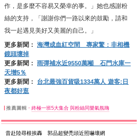
作，是多麼不容易又榮幸的事。」她也感謝粉
絲的支持，「謝謝你們一路以來的鼓勵，請和
我一起遇見美好又美麗的自己。」
更多新聞：
海灣成血紅空間 專家驚：非相機
鏡頭壞掉
更多新聞：
雨彈補水近9550萬噸 石門水庫一
天增5％
更多新聞：
台北最強百貨吸1334萬人 遊客:日
夜都好逛
推薦圖輯
終極一班5大集合 與粉絲同樂氣氛嗨
昔赴陸尋根挨轟 郭品超變禿頭近照嚇壞網