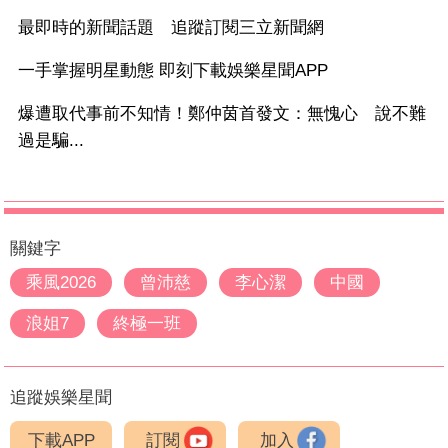
最即時的新聞話題 追蹤訂閱三立新聞網
一手掌握明星動態 即刻下載娛樂星聞APP
爆遭取代事前不知情！鄭仲茵首發文：無愧心 說不難
過是騙...
關鍵字
乘風2026
曾沛慈
李心潔
中國
浪姐7
終極一班
追蹤娛樂星聞
下載APP
訂閱
加入