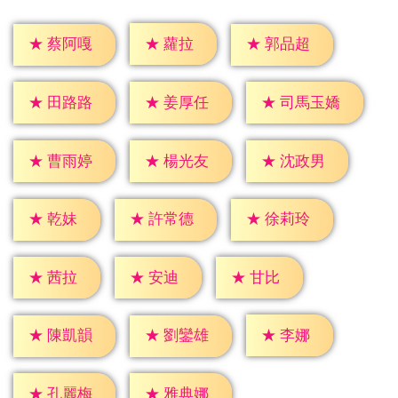
★
蘿拉
★
蔡阿嘎
★
郭品超
★
田路路
★
姜厚任
★
司馬玉嬌
★
曹雨婷
★
楊光友
★
沈政男
★
乾妹
★
許常德
★
徐莉玲
★
茜拉
★
安迪
★
甘比
★
李娜
★
陳凱韻
★
劉鑾雄
★
孔麗梅
★
雅典娜