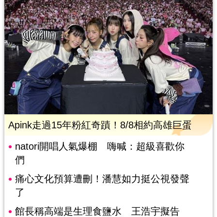
Apink走過15年粉紅奇蹟！8/8相約高雄巨蛋
natori開唱人氣爆棚 嗨喊：超級喜歡你
們
痛心文化預算遭刪！潘慧如力挺公視發聲
了
館長稱高端是生理食鹽水 王浩宇擬告