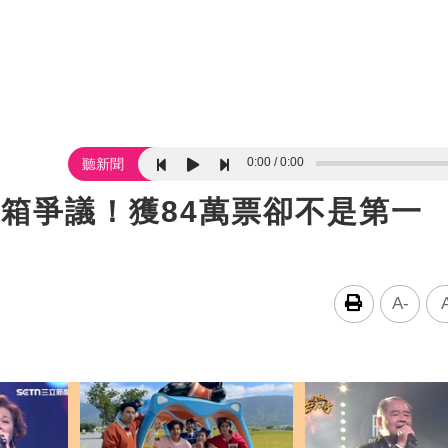
0:00
0:00
聽新聞
箱爭議！獲84萬票卻不是第一
A-