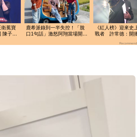
王衛冕寶
鹿希派錄到一半失控！「脫
《紅人榜》迎來史
 陳子
口1句話」激怒阿翔當場開
戰者 許常德：開播
嗆 衝突內幕曝光
等的就是你！
Recommend