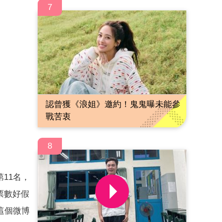
7
認曾獲《浪姐》邀約！鬼鬼曝未能參
戰苦衷
8
11名，
票數好假
這個微博