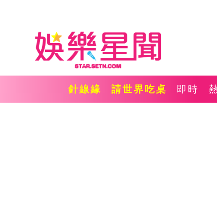
針線緣
請世界吃桌
即時