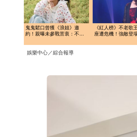
鬼鬼鬆口曾獲《浪姐》邀
《紅人榜》不老歌
約！親曝未參戰苦衷：不是
座遭危機！強敵登場
拒絕而是去不了
鴻：來勢洶洶！
娛樂中心／綜合報導