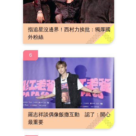
指追星沒邊界！西村力挨批：獨厚國
外粉絲
6
羅志祥談偶像飯撒互動 認了：開心
最重要