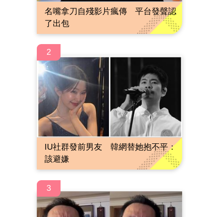
名嘴拿刀自殘影片瘋傳 平台發聲認
了出包
2
IU社群發前男友 韓網替她抱不平：
該避嫌
3