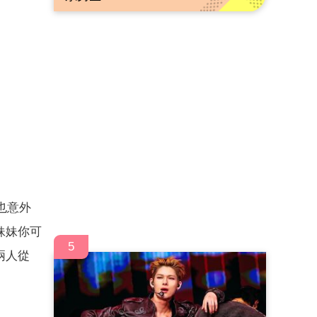
也意外
妹妹你可
5
兩人從