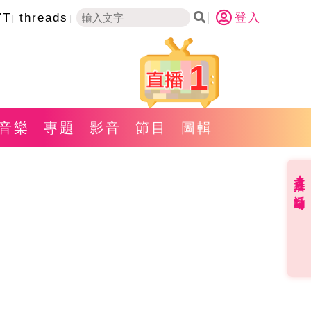
YT
threads
登入
1
音樂
專題
影音
節目
圖輯
直播✦活動