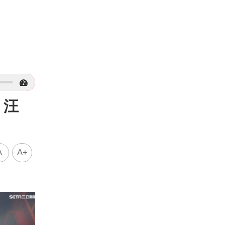
 汪
A
A+