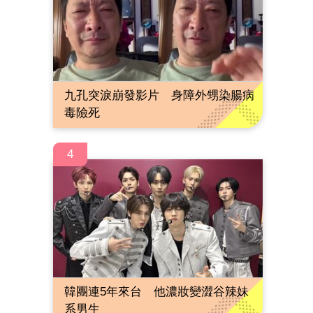
九孔突淚崩發影片 身障外甥染腸病
毒險死
4
韓團連5年來台 他濃妝變澀谷辣妹
系男生