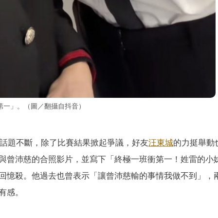
第一」。（圖／翻攝自抖音）
6》話題不斷，除了比賽結果掀起爭議，好友
汪東城
的力挺舉動
與曾沛慈的合照影片，並寫下「終極一班衝第一！姓雷的小
回憶殺。他過去也曾表示「讓曾沛慈輸的事情我做不到」，
有感。