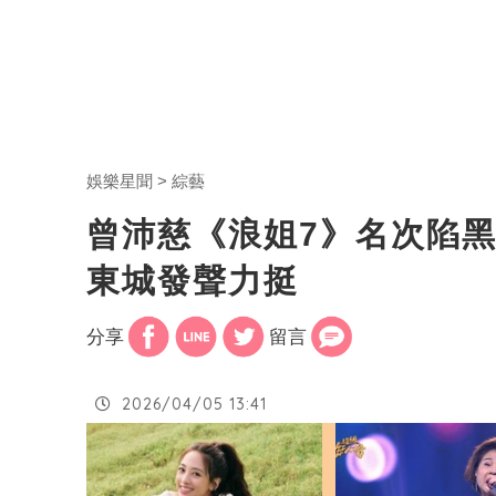
娛樂星聞
綜藝
曾沛慈《浪姐7》名次陷黑
東城發聲力挺
分享
留言
2026/04/05 13:41