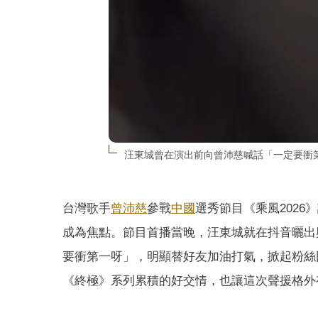
汪東城曾在演出前向曾沛慈喊話「一定要衝
台灣歌手
曾沛慈
參戰
中國
選秀節目《乘風202
成為焦點。節目首播當晚，汪東城就在抖音曬出
要衝第一呀」，明顯替好友加油打氣，掀起粉絲
《終極》系列累積的好交情，也讓這次聲援格外