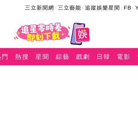
三立新聞網
三立藝能
追蹤娛樂星聞
FB
熱門
熱搜
星聞
綜藝
戲劇
日韓
電影