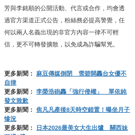
芳與李銘順的公開活動、代言或合作，均會透
過官方渠道正式公告，粉絲務必提高警覺，任
何以兩人名義出現的非官方內容一律不可輕
信，更不可轉發擴散，以免成為詐騙幫兇。
更多新聞：
麻豆傳媒倒閉 雪碧開轟台女優不
自律
更多新聞：
李榮浩砲轟「強行侵權」 單依純
發文致歉
更多新聞：
焦凡凡產後8天時空錯置！曝坐月子
慘況
更多新聞：
日本2026最美女大生出爐 關西妹