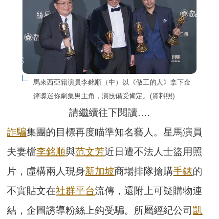
馬來西亞籍演員李銘順（中）以《做工的人》拿下金
鐘獎迷你劇集男主角，演技備受肯定。(資料照)
請繼續往下閱讀….
詐騙
集團的目標再度瞄準知名藝人。星馬演員
夫妻檔
李銘順
與
范文芳
近日遭不法人士盜用照
片，虛構兩人現身
新加坡
商場排隊搶購
手錶
的
不實貼文在
社群平台
流傳，還附上可疑購物連
結，企圖誘導粉絲上鈎受騙。所屬經紀公司
凱