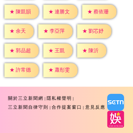
★
陳凱韻
★
連勝文
★
蔡依珊
★
余天
★
李亞萍
★
劉芯妤
★
王凱
★
陳沂
★
郭品超
★
許常德
★
蕭彤雯
關於三立新聞網
隱私權聲明
三立新聞自律守則
合作提案窗口
意見反應