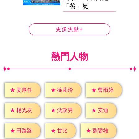
「爸」氣
更多焦點+
熱門人物
★
姜厚任
★
徐莉玲
★
曹雨婷
★
安迪
★
楊光友
★
沈政男
★
甘比
★
田路路
★
劉鑾雄