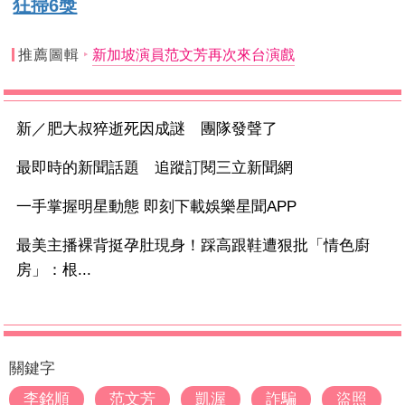
狂掃6獎
推薦圖輯
新加坡演員范文芳再次來台演戲
新／肥大叔猝逝死因成謎 團隊發聲了
最即時的新聞話題 追蹤訂閱三立新聞網
一手掌握明星動態 即刻下載娛樂星聞APP
最美主播裸背挺孕肚現身！踩高跟鞋遭狠批「情色廚
房」：根...
關鍵字
李銘順
范文芳
凱渥
詐騙
盜照