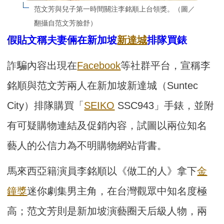
范文芳與兒子第一時間關注李銘順上台領獎。（圖／
翻攝自范文芳臉舒）
假貼文稱夫妻倆在新加坡
新達城
排隊買錶
詐騙內容出現在
Facebook
等社群平台，宣稱李
銘順與范文芳兩人在新加坡新達城（Suntec
City）排隊購買「
SEIKO
SSC943」手錶，並附
有可疑購物連結及促銷內容，試圖以兩位知名
藝人的公信力為不明購物網站背書。
馬來西亞籍演員李銘順以《做工的人》拿下
金
鐘獎
迷你劇集男主角，在台灣觀眾中知名度極
高；范文芳則是新加坡演藝圈天后級人物，兩