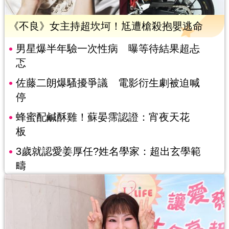
《不良》女主持超坎坷！尪遭槍殺抱嬰逃命
男星爆半年驗一次性病 曝等待結果超忐
忑
佐藤二朗爆騷擾爭議 電影衍生劇被迫喊
停
蜂蜜配鹹酥雞！蘇晏霈認證：宵夜天花
板
3歲就認愛姜厚任?姓名學家：超出玄學範
疇