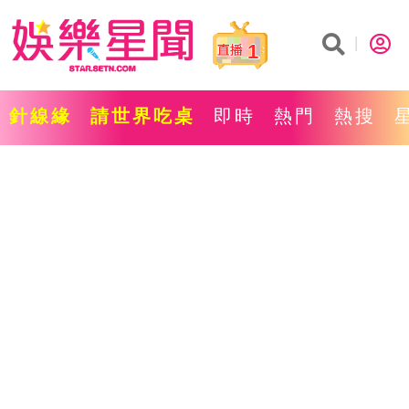
1
針線緣
請世界吃桌
即時
熱門
熱搜