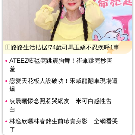
田路路生活拮据!74歲司馬玉嬌不忍疾呼1事
ATEEZ藍毯突跳震胸舞！崔傘跳完秒害
羞
戀愛天花板人設破功！宋威龍翻車現場遭
爆
凌晨曬懷念照惹哭網友 米可白感性告
白
林逸欣曬林春銘生前珍貴身影 全網看哭
了