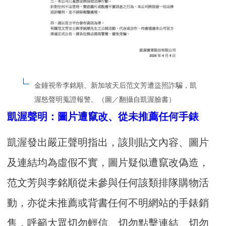
金鐘視帝李銘順、新加坡天后范文芳遭盜照詐騙，凱
渥怒聲明蒐證報警。（圖／翻攝自凱渥臉書）
凱渥聲明：圖片遭竄改、從未推薦任何手錶
凱渥發出嚴正聲明指出，該則貼文內容、圖片
及連結均為虛假不實，圖片疑似遭竄改偽造，
范文芳與李銘順從未參與任何該類排隊購物活
動，亦從未推薦或背書任何不明網站的手錶銷
售，呼籲大眾切勿輕信、切勿點擊連結、切勿