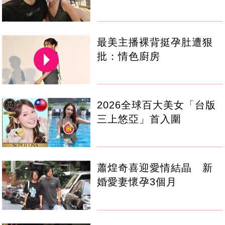
最美主播裸背挺孕肚遭狠
批：情色廚房
2026全球百大美女「台版
三上悠亞」首入圍
蕭煌奇喜迎愛情結晶 新
婚愛妻懷孕3個月