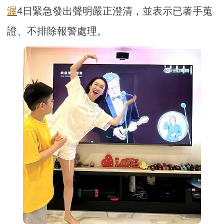
渥
4日緊急發出聲明嚴正澄清，並表示已著手蒐
證、不排除報警處理。