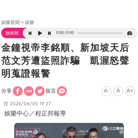
娛樂星聞
娛樂
0:00
0:00
聽新聞
金鐘視帝李銘順、新加坡天后
范文芳遭盜照詐騙 凱渥怒聲
明蒐證報警
A-
A
A+
分享
留言
2026/04/05 19:27
娛樂中心／程正邦報導