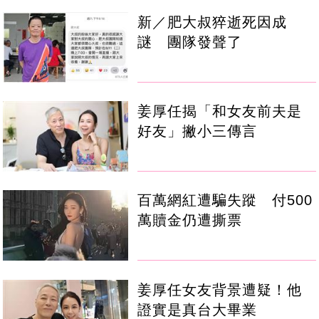
新／肥大叔猝逝死因成
謎 團隊發聲了
姜厚任揭「和女友前夫是
好友」撇小三傳言
百萬網紅遭騙失蹤 付500
萬贖金仍遭撕票
姜厚任女友背景遭疑！他
證實是真台大畢業