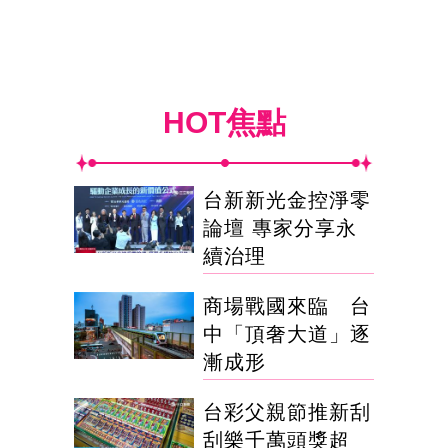
HOT焦點
台新新光金控淨零
論壇 專家分享永
續治理
商場戰國來臨 台
中「頂奢大道」逐
漸成形
台彩父親節推新刮
刮樂千萬頭獎超