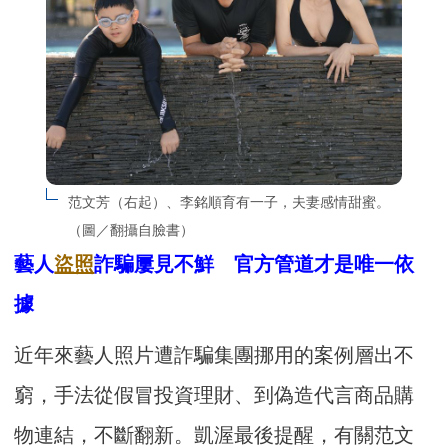
范文芳（右起）、李銘順育有一子，夫妻感情甜蜜。
（圖／翻攝自臉書）
藝人
盜照
詐騙屢見不鮮 官方管道才是唯一依
據
近年來藝人照片遭詐騙集團挪用的案例層出不
窮，手法從假冒投資理財、到偽造代言商品購
物連結，不斷翻新。凱渥最後提醒，有關范文