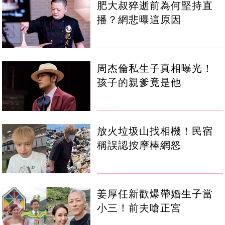
肥大叔猝逝前為何堅持直
播？網悲曝這原因
周杰倫私生子真相曝光！
孩子的親爹竟是他
放火垃圾山找相機！民宿
稱誤認按摩棒網怒
姜厚任新歡爆帶婚生子當
小三！前夫嗆正宮