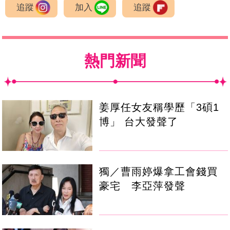
追蹤
加入
追蹤
熱門新聞
姜厚任女友稱學歷「3碩1
博」 台大發聲了
獨／曹雨婷爆拿工會錢買
豪宅 李亞萍發聲