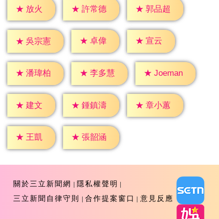
★
放火
★
許常德
★
郭品超
★
卓偉
★
宣云
★
吳宗憲
★
潘瑋柏
★
李多慧
★
Joeman
★
建文
★
鍾鎮濤
★
章小蕙
★
王凱
★
張韶涵
關於三立新聞網
隱私權聲明
三立新聞自律守則
合作提案窗口
意見反應