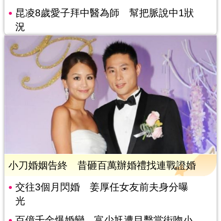
昆凌8歲愛子拜中醫為師 幫把脈說中1狀
況
小刀婚姻告終 昔砸百萬辦婚禮找連戰證婚
交往3個月閃婚 姜厚任女友前夫身分曝
光
百億千金爆婚變 富少尪遭目擊當街吻小