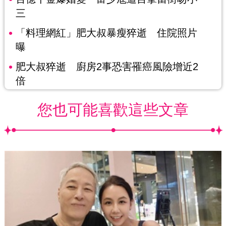
三
「料理網紅」肥大叔暴瘦猝逝 住院照片
曝
肥大叔猝逝 廚房2事恐害罹癌風險增近2
倍
您也可能喜歡這些文章