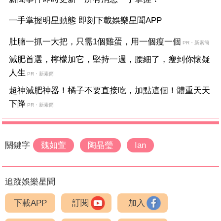
一手掌握明星動態 即刻下載娛樂星聞APP
肚腩一抓一大把，只需1個雞蛋，用一個瘦一個
PR・新素簡
減肥首選，檸檬加它，堅持一週，腰細了，瘦到你懷疑
人生
PR・新素簡
超神減肥神器！橘子不要直接吃，加點這個！體重天天
下降
PR・新素簡
關鍵字
魏如萱
陶晶瑩
Ian
追蹤娛樂星聞
下載APP
訂閱
加入