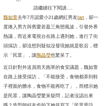
請繼續往下閱讀….
魏如萱
去年7月認愛小21歲網紅男友
Ian
，卻一
度捲入男方與舊愛若盈三角戀風波，引發外界
熱議，而近來電視台在路上遇到她，進行了街
頭採訪，卻沒想到疑似沒發現她就是歌后，標
示「民眾」，讓
陶晶瑩
也驚呆了。
近日針對外送員雨天跑單的食安議題，魏如萱
在路上接受採訪，「不能接受，食物都弄到鞋
子裡面的髒水，食物不能再吃了」，而標示她
是民眾，讓陶晶瑩驚呆疑問，記者沒認出來
嗎？造型師好友也拍下她並寫下「民眾受訪