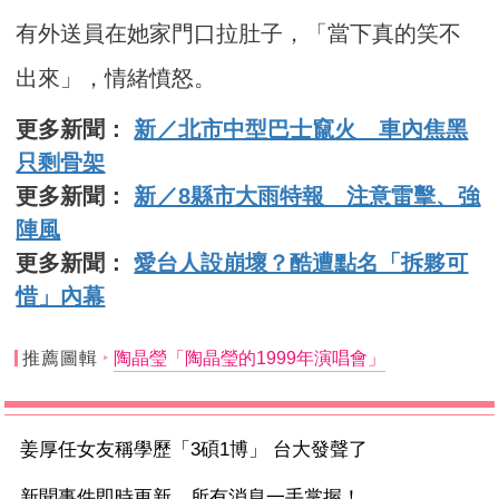
有外送員在她家門口拉肚子，「當下真的笑不
出來」，情緒憤怒。
更多新聞：
新／北市中型巴士竄火 車內焦黑
只剩骨架
更多新聞：
新／8縣市大雨特報 注意雷擊、強
陣風
更多新聞：
愛台人設崩壞？酷遭點名「拆夥可
惜」內幕
推薦圖輯
陶晶瑩「陶晶瑩的1999年演唱會」
姜厚任女友稱學歷「3碩1博」 台大發聲了
新聞事件即時更新 所有消息一手掌握！