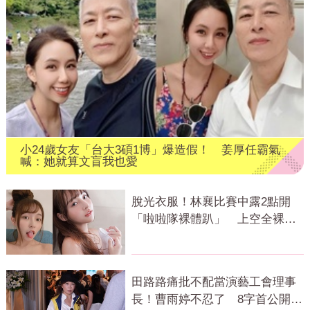
小24歲女友「台大3碩1博」爆造假！ 姜厚任霸氣
喊：她就算文盲我也愛
脫光衣服！林襄比賽中露2點開
「啦啦隊裸體趴」 上空全裸被
看光光
田路路痛批不配當演藝工會理事
長！曹雨婷不忍了 8字首公開發