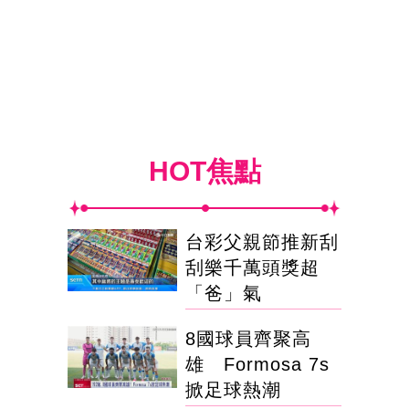
HOT焦點
台彩父親節推新刮
刮樂千萬頭獎超
「爸」氣
8國球員齊聚高
雄 Formosa 7s
掀足球熱潮