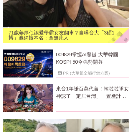
71歲姜厚任認愛學霸女友翻車？自曝台大「3碩1
博」遭網搜本名：查無此人
009829掌握AI關鍵 大華韓國
KOSPI 50今強勢開募
PR (大華銀全能行銷方案)
來台1年賺百萬代言！韓啦啦隊女
神認了「定居台灣」 置產計畫
曝光