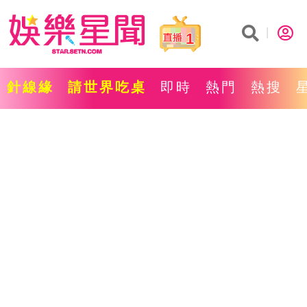
1
針線緣
請世界吃桌
即時
熱門
熱搜