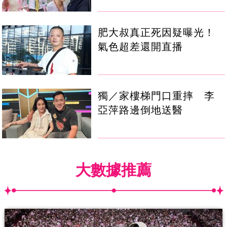
肥大叔真正死因疑曝光！
氣色超差還開直播
獨／家樓梯門口重摔 李
亞萍路邊倒地送醫
大數據推薦