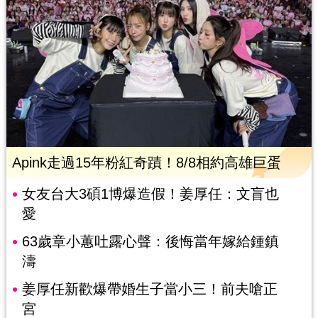
Apink走過15年粉紅奇蹟！8/8相約高雄巨蛋
女友台大3碩1博爆造假！姜厚任：文盲也
愛
63歲章小蕙吐露心聲：後悔當年嫁給鍾鎮
濤
姜厚任新歡爆帶婚生子當小三！前夫嗆正
宮