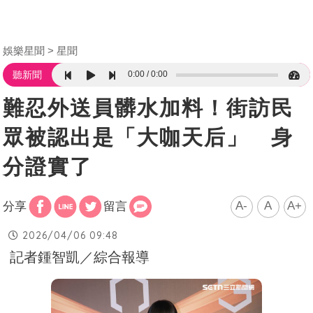
娛樂星聞
星聞
0:00
0:00
聽新聞
難忍外送員髒水加料！街訪民
眾被認出是「大咖天后」 身
分證實了
A-
A
A+
分享
留言
2026/04/06 09:48
記者鍾智凱／綜合報導