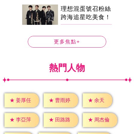
理想混蛋號召粉絲
跨海追星吃美食！
更多焦點+
熱門人物
★
余天
★
姜厚任
★
曹雨婷
★
李亞萍
★
田路路
★
周杰倫