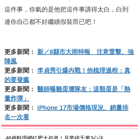
這件事，你氣的是他把這件事講得太白，白到
連你自己都不好繼續假裝而已吧！
更多新聞：
新／8縣市大雨特報 注意雷擊、強
陣風
更多新聞：
李貞秀引爆內戰！他梳理過程：真
的要發瘋
更多新聞：
醫師曝雞蛋壞隊友：這類蛋是「熱
量炸彈」
更多新聞：
iPhone 17市場價格現況、銷量排
名一次看
46歲料理網紅肥大叔逝！月業績千萬3心法