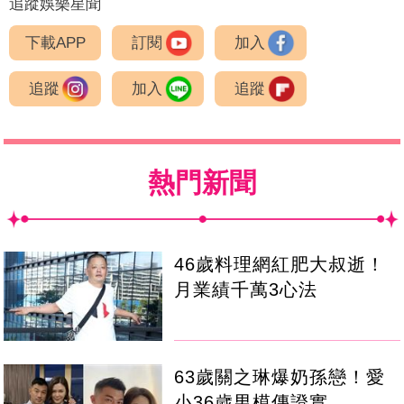
追蹤娛樂星聞
下載APP
訂閱
加入
追蹤
加入
追蹤
熱門新聞
46歲料理網紅肥大叔逝！
月業績千萬3心法
63歲關之琳爆奶孫戀！愛
小36歲男模傳證實