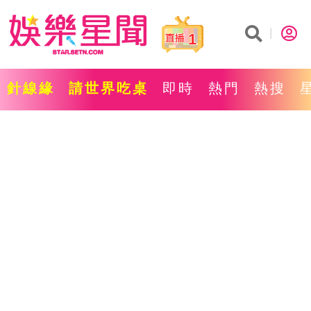
1
針線緣
請世界吃桌
即時
熱門
熱搜