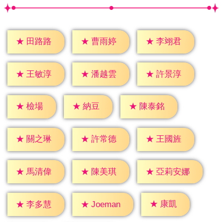
★
田路路
★
曹雨婷
★
李翊君
★
王敏淳
★
潘越雲
★
許景淳
★
檢場
★
納豆
★
陳泰銘
★
關之琳
★
許常德
★
王國旌
★
馬清偉
★
陳美琪
★
亞莉安娜
★
康凱
★
李多慧
★
Joeman