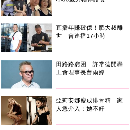
直播年賺破億！肥大叔離
世 曾連播17小時
田路路窮困 許常德開轟
工會理事長曹雨婷
亞莉安娜瘦成排骨精 家
人急介入：她不好