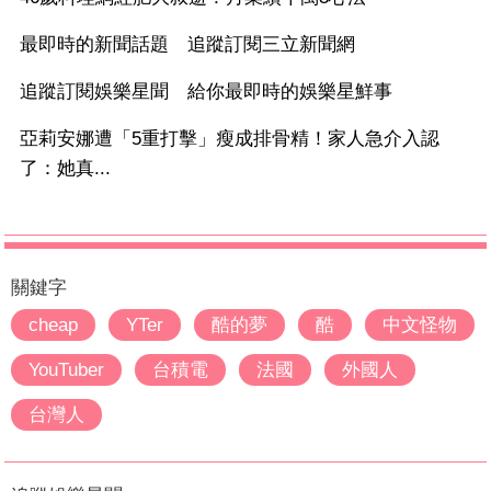
最即時的新聞話題 追蹤訂閱三立新聞網
追蹤訂閱娛樂星聞 給你最即時的娛樂星鮮事
亞莉安娜遭「5重打擊」瘦成排骨精！家人急介入認
了：她真...
關鍵字
cheap
YTer
酷的夢
酷
中文怪物
YouTuber
台積電
法國
外國人
台灣人