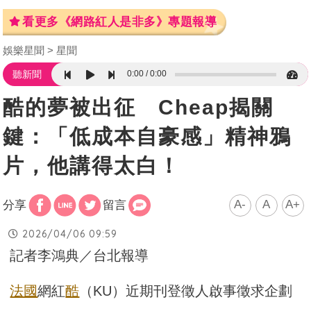
看更多《網路紅人是非多》專題報導
娛樂星聞
星聞
0:00
0:00
聽新聞
酷的夢被出征 Cheap揭關
鍵：「低成本自豪感」精神鴉
片，他講得太白！
A-
A
A+
分享
留言
2026/04/06 09:59
記者李鴻典／台北報導
法國
網紅
酷
（KU）近期刊登徵人啟事徵求企劃