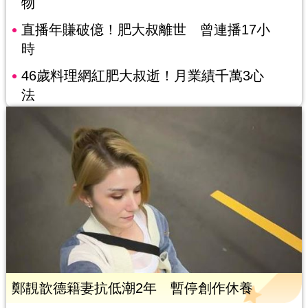
物
直播年賺破億！肥大叔離世 曾連播17小
時
46歲料理網紅肥大叔逝！月業績千萬3心
法
鄭靚歆德籍妻抗低潮2年 暫停創作休養