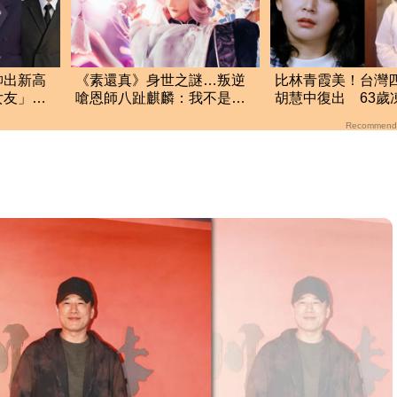
帥出新高
《素還真》身世之謎…叛逆
比林青霞美！台灣
女友」走
嗆恩師八趾麒麟：我不是你
胡慧中復出 63歲
兒子！
曝光
Recommend