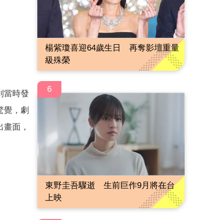
楊紫瓊喜迎64歲生日 再奪影壇重量
級殊榮
6
到當時發
驚覺，劇
出畫面，
東野圭吾驟逝 生前巨作9月將在台
上映