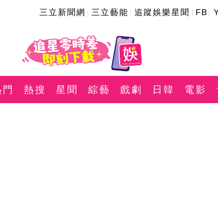
三立新聞網
三立藝能
追蹤娛樂星聞
FB
熱門
熱搜
星聞
綜藝
戲劇
日韓
電影