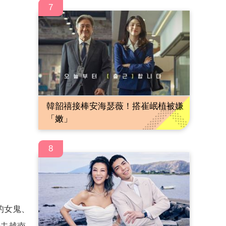
7
韓韶禧接棒安海瑟薇！搭崔岷植被嫌
「嫩」
8
的女鬼、