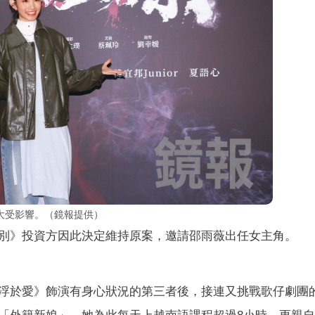
大受影響。（鏡報提供）
別》投資方因此決定維持原案，邀請邵雨薇出任女主角。
浮於愛》飾演有身心狀況的第三者後，接連又挑戰歌仔劇團