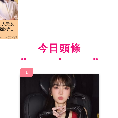
四大美女
凍齡近照
ed by
今日頭條
1