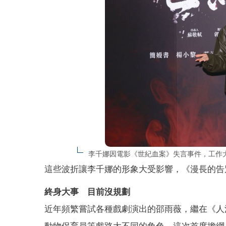
李千娜因電影《世紀血案》失言事件，工作
這些波折讓李千娜的形象大受影響，《漫長的告
終身大事 目前沒規劃
近年頻繁嘗試各種戲劇演出的邵雨薇，繼在《人