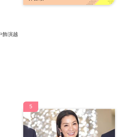
中飾演越
5