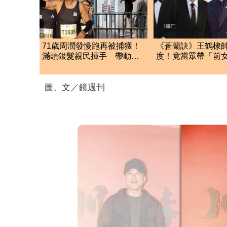
71歲周潤發慢跑再被捕獲！
《蒼蘭訣》王鶴棣
滿頭銀髮親民揮手 帶動圈
度！竟當眾帶「前
內「巨星跑隊」風潮
金雞紅毯
圖、文／鏡週刊