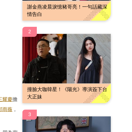
謝金燕凌晨淚憶豬哥亮！一句話藏深
情告白
2
撞臉大咖韓星！《陽光》導演簽下台
大正妹
王耀慶
擔
邵雨薇
，
3