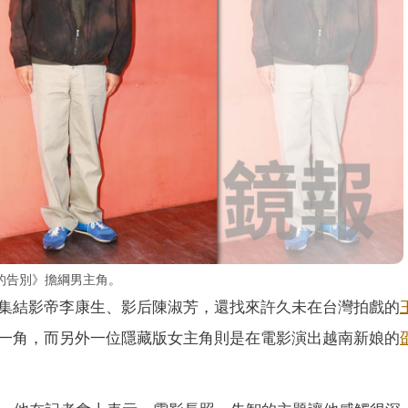
的告別》擔綱男主角。
集結影帝李康生、影后陳淑芳，還找來許久未在台灣拍戲的
一角，而另外一位隱藏版女主角則是在電影演出越南新娘的