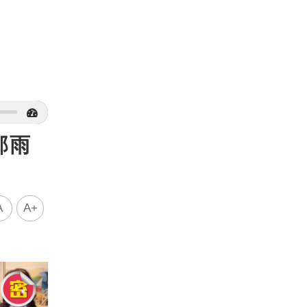
邵雨
A
A+