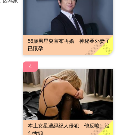
，因為家
56歲男星突宣布再婚 神秘圈外妻子
已懷孕
4
本土女星遭經紀人侵犯 他反嗆：沒
伸舌頭