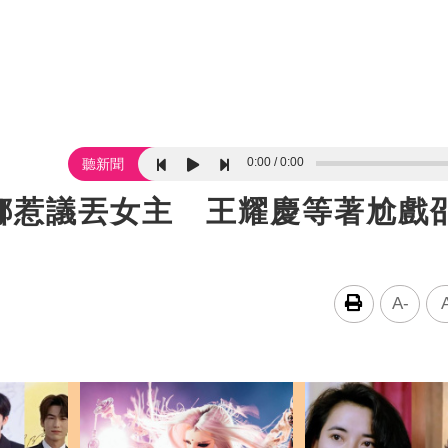
0:00
0:00
聽新聞
娜惹議丟女主 王耀慶等著尬戲
A-