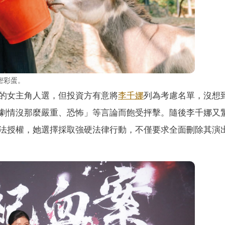
密彩蛋。
的女主角人選，但投資方有意將
李千娜
列為考慮名單，沒想
劇情沒那麼嚴重、恐怖」等言論而飽受抨擊。隨後李千娜又
法授權，她選擇採取強硬法律行動，不僅要求全面刪除其演