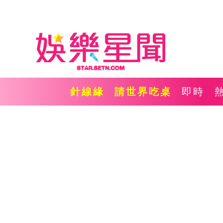
針線緣
請世界吃桌
即時