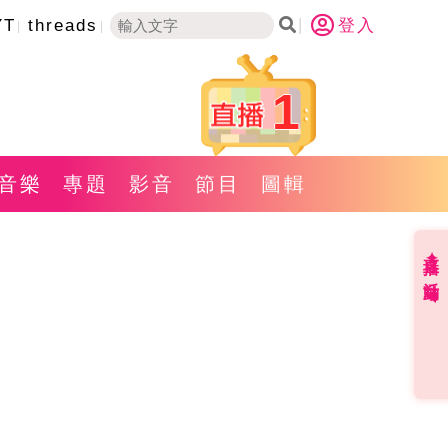
YT
threads
登入
1
音樂
專題
影音
節目
圖輯
直播✦活動