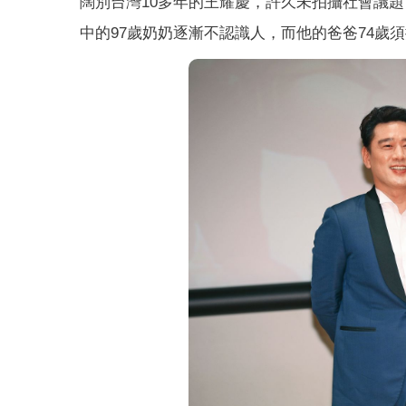
闊別台灣10多年的王耀慶，許久未拍攝社會議
中的97歲奶奶逐漸不認識人，而他的爸爸74歲