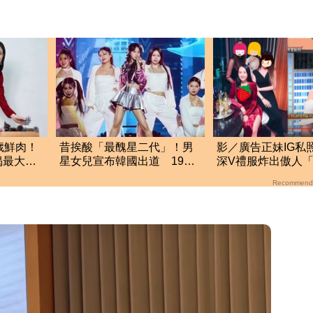
歲鮮肉！
昔挨酸「最醜星二代」！男
影／廣告正妹IG
揭最大關
星女兒宣布韓國出道 19歲
深V禮服炸出傲人
逆襲成美女
Recommend