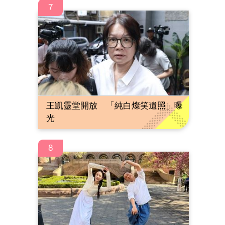
7
王凱靈堂開放 「純白燦笑遺照」曝
光
8