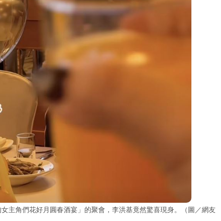
基的女主角們花好月圓春酒宴」的聚會，李洪基竟然驚喜現身。（圖／網友