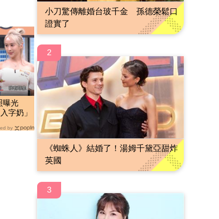
小刀驚傳離婚台玻千金 孫德榮鬆口
證實了
2
私照曝光
「入字奶」
ed by
《蜘蛛人》結婚了！湯姆千黛亞甜炸
英國
3