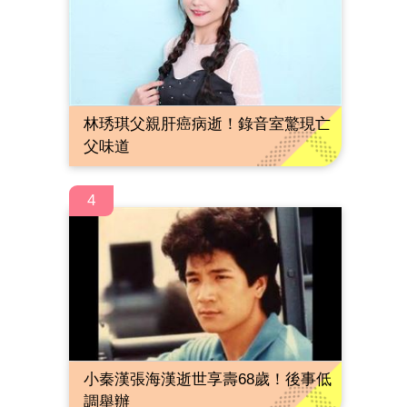
林琇琪父親肝癌病逝！錄音室驚現亡
父味道
4
小秦漢張海漢逝世享壽68歲！後事低
調舉辦