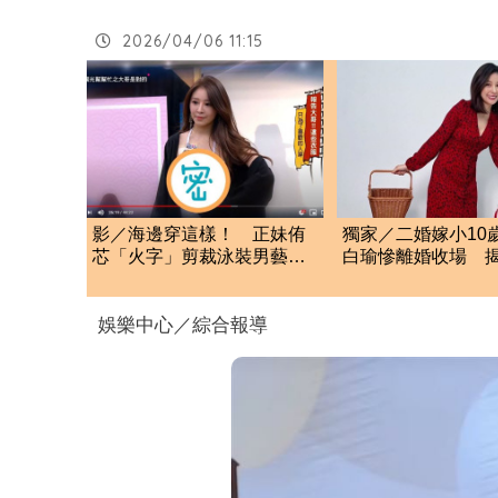
2026/04/06 11:15
影／海邊穿這樣！ 正妹侑
獨家／二婚嫁小10
芯「火字」剪裁泳裝男藝人
白瑜慘離婚收場 
全瘋了
鍵
娛樂中心／綜合報導