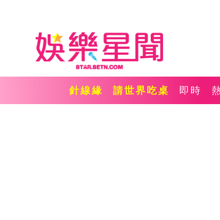
針線緣
請世界吃桌
即時