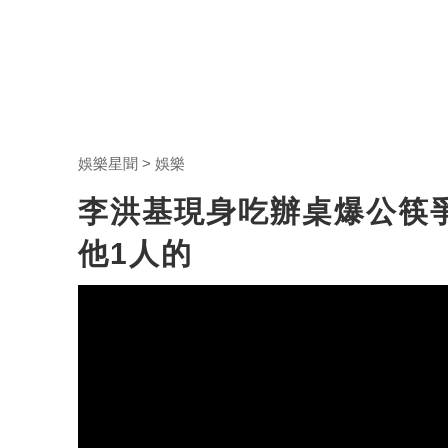
娛樂星聞
娛樂
李洪基現身吃辦桌爆公筷
他1人的