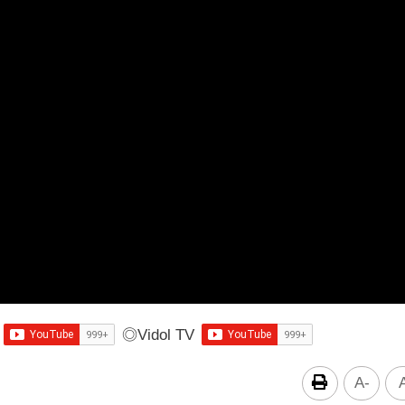
◎
Vidol TV
A-