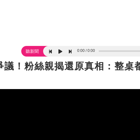
0:00
0:00
聽新聞
爭議！粉絲親揭還原真相：整桌