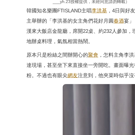
___yh.23授權提供，未經同意請勿轉載）
韓國知名樂團FTISLAND主唱
李洪基
，4日與好
主舉辦的「李洪基的女主角們花好月圓
春酒
宴」
漢來大飯店金龍廳，席開22桌、約232人參加
地辦桌料理，氣氛相當熱鬧。
原本只是粉絲之間辦開心的
聚會
，怎料主角李洪
達現場，甚至坐下來直接坐一旁開吃。畫面曝光後
粉。不過也有眼尖
網友
注意到，他夾菜時似乎沒