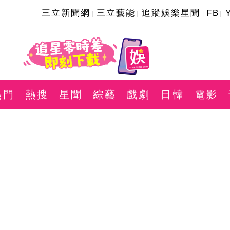
三立新聞網
三立藝能
追蹤娛樂星聞
FB
熱門
熱搜
星聞
綜藝
戲劇
日韓
電影