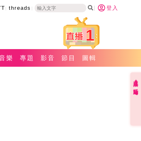
YT
threads
登入
1
音樂
專題
影音
節目
圖輯
直播✦活動