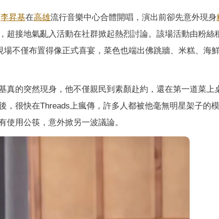
友
李昇基
在
高雄
流行音樂中心合體開唱，演出前卻先意外現身
，超接地氣亂入活動在社群掀起熱烈討論。該場活動由粉絲
，現場不僅布置得像正式喜宴，菜色也端出佛跳牆、米糕、海
基真的突然現身，他不僅親民到素顏赴約，還在第一道菜上
，很快在Threads上瘋傳，許多人都被他毫無明星架子的
有使用公筷，意外掀另一波議論。