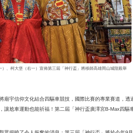
一）、柯大堡（右一）宣佈第三屆「神行盃」將移師高雄岡山城隍殿舉
將廟宇信仰文化結合四驅車競技，國際比賽的專業賽道，透
讓尬車運動也能祈福！第二屆「神行盃廣澤宮B-Max四驅
觀眾揭曉了令人振奮的消息：第三屆「神行盃」將於今年9月