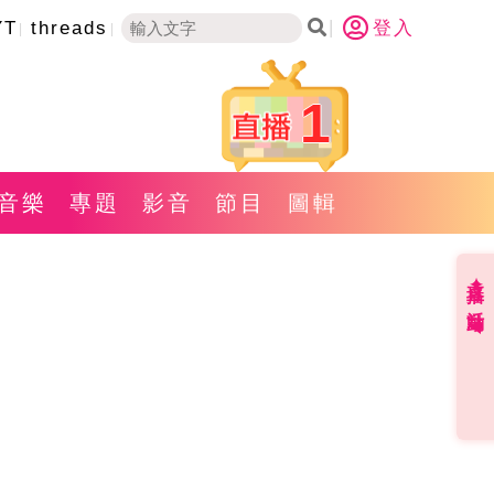
YT
threads
登入
1
音樂
專題
影音
節目
圖輯
直播✦活動