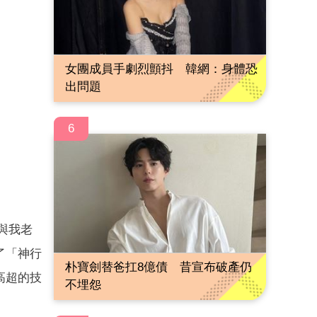
女團成員手劇烈顫抖 韓網：身體恐
出問題
6
與我老
了「神行
朴寶劍替爸扛8億債 昔宣布破產仍
高超的技
不埋怨