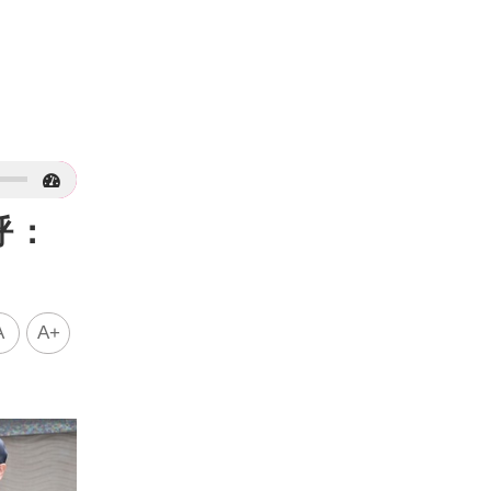
呼：
A
A+