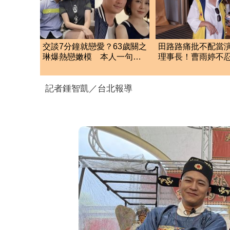
交談7分鐘就戀愛？63歲關之
田路路痛批不配當
琳爆熱戀嫩模 本人一句話
理事長！曹雨婷不忍
終結緋聞
首公開發聲
記者鍾智凱／台北報導