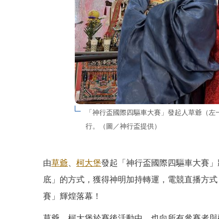
「神行盃國際四驅車大賽」發起人草爺（左
行。（圖／神行盃提供）
由
草爺
、
柯大堡
發起「神行盃國際四驅車大賽」
底」的方式，獲得神明加持轉運，電競直播方式，
賽」輝煌落幕！
草爺、柯大堡於賽後活動中，也向所有參賽者與