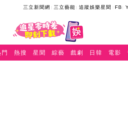
三立新聞網
三立藝能
追蹤娛樂星聞
FB
熱門
熱搜
星聞
綜藝
戲劇
日韓
電影