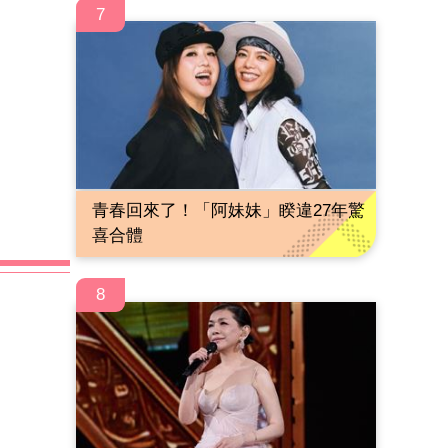
7
青春回來了！「阿妹妹」睽違27年驚
喜合體
8