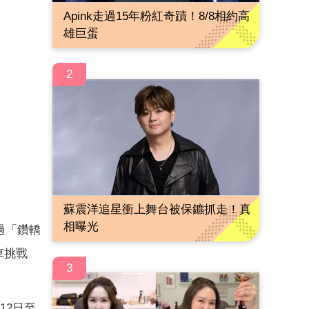
Apink走過15年粉紅奇蹟！8/8相約高
雄巨蛋
2
蘇震洋追星衝上舞台被保鑣抓走！真
相曝光
過「鑽轎
車挑戰
3
12日至