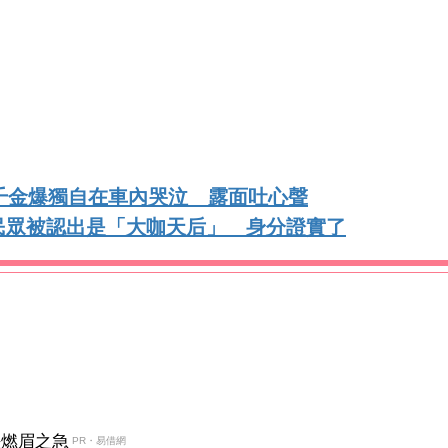
千金爆獨自在車內哭泣 露面吐心聲
民眾被認出是「大咖天后」 身分證實了
決燃眉之急
PR・易借網