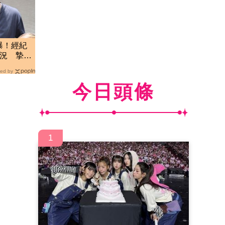
曝！經紀
狀況 摯友
ed by
今日頭條
1