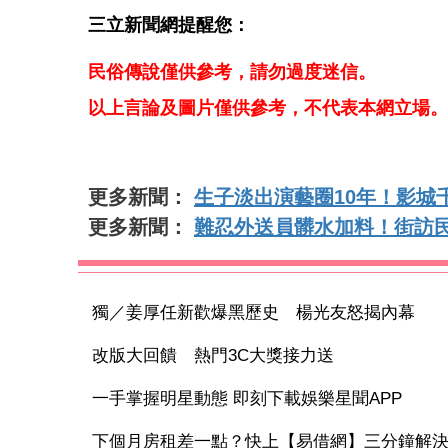
三立新聞網提醒您：
民俗傳說僅供參考，請勿過度迷信。
以上言論及圖片僅供參考，不代表本網立場。
更多新聞：
生子淡出演藝圈10年！影城
更多新聞：
難忍外送員髒水加料！街訪
獨／姜厚任新歡爆黑歷史 楊光友怒揭內幕
改版大回饋 熱門3C大獎接力送
一手掌握明星動態 即刻下載娛樂星聞APP
下個月房租差一點？快上【易借網】三分鐘解