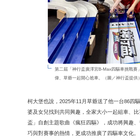
第二屆「神行盃廣澤宮B-Max四驅車挑戰
偉、草爺一起開心尬車。（圖／神行盃提供
柯大堡也說，2025年11月草爺送了他一台8
婆及女兒找到共同興趣，全家大小一起組車、比
盃」自創主題歌曲《瘋狂四驅》，成功將興趣、
巧與對賽事的熱情，更成功推廣了四驅車文化。