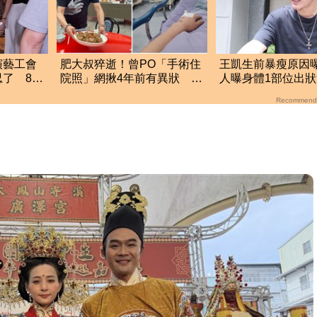
演藝工會
肥大叔猝逝！曾PO「手術住
王凱生前暴瘦原因
了 8字
院照」網揪4年前有異狀 身
人曝身體1部位出
形「對比照」曝光
哽咽說不出話
Recommend