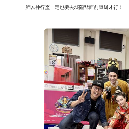
所以神行盃一定也要去城隍爺面前舉辦才行！