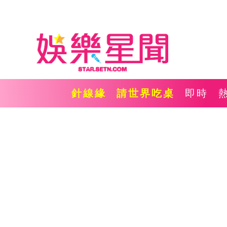
針線緣
請世界吃桌
即時