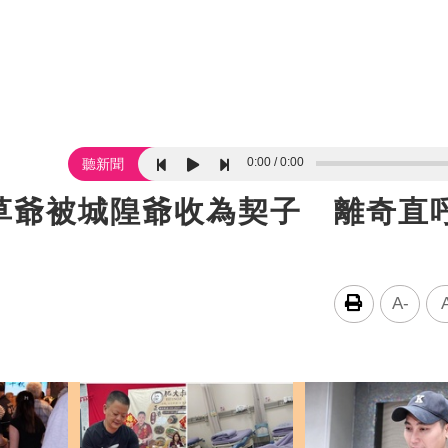
0:00
0:00
聽新聞
草爺被城隍爺收為契子 離奇直
A-