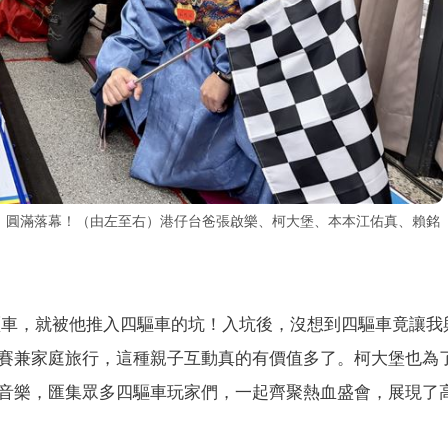
賽」圓滿落幕！（由左至右）港仔台爸張啟樂、柯大堡、本本江佑真、賴銘
）
6四驅車，就被他推入四驅車的坑！入坑後，沒想到四驅車竟讓我
賽兼家庭旅行，這種親子互動真的有價值多了。柯大堡也為
音樂，匯集眾多四驅車玩家們，一起齊聚熱血盛會，展現了