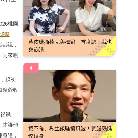
26桃園
城隍
蔡依珊撕掉完美標籤 首度認：我也
者都說，
會崩潰
一同來親
4
玩，起初
城隍爺收
是很鐵
，才讓他
捲不倫、私生飯騷擾風波！黃晸珉憔
爺身邊，
悴現身