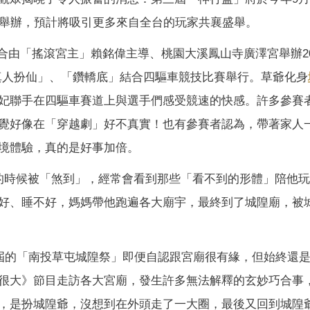
大舉辦，預計將吸引更多來自全台的玩家共襄盛舉。
結合由「搖滾宮主」賴銘偉主導、桃園大溪鳳山寺廣澤宮舉辦20
真人扮仙」、「鑽轎底」結合四驅車競技比賽舉行。草爺化身
妃聯手在四驅車賽道上與選手們感受競速的快感。許多參賽
覺好像在「穿越劇」好不真實！也有參賽者認為，帶著家人
境體驗，真的是好事加倍。
的時候被「煞到」，經常會看到那些「看不到的形體」陪他
好、睡不好，媽媽帶他跑遍各大廟宇，最終到了城隍廟，被
三屆的「南投草屯城隍祭」即便自認跟宮廟很有緣，但始終還
很大》節目走訪各大宮廟，發生許多無法解釋的玄妙巧合事
，是扮城隍爺，沒想到在外頭走了一大圈，最後又回到城隍