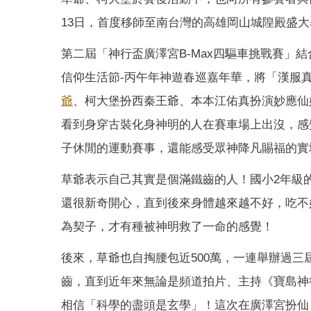
13日，首度移師至南台灣的高雄岡山城隍殿盛
第二屆「神行盃廣澤宮B-Max四驅車挑戰賽」
信仰生活節-丙午年神遊春巡嘉年華，將「漢服
爺
、柯大堡扮西秦王爺、本本江佑真扮演妙應仙
看到身穿古裝化身神明的人在賽車場上出沒，感
子休閒的運動賽事，還能感受眾神降凡賜福的實
草爺表示自己其實是個滿鐵齒的人！國小2年級
還很新奇開心，直到後來身體越來越不好，吃不
為契子，才有種被神明救了一命的感覺！
後來，草爺也自掏腰包近500萬，一連舉辦過
齒，直到近年來無論是頻道拍片、主持《寶島神
相信「科學的盡頭是玄學」！這次在廣澤宮扮仙