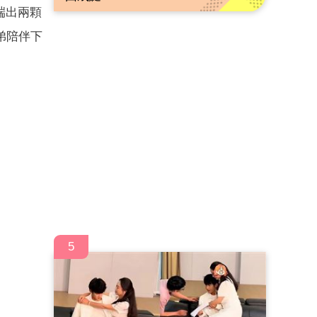
端出兩顆
弟陪伴下
5