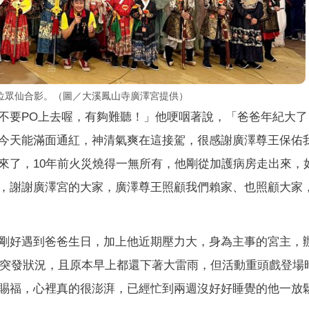
位眾仙合影。（圖／大溪鳳山寺廣澤宮提供）
不要PO上去喔，
有夠難聽！」他哽咽著說，「
爸爸年紀大了
今天能滿面通紅，神清氣爽在這接駕，
很感謝廣澤尊王保佑
來了，10年前火災燒得一無所有，
他剛從加護病房走出來，
，謝謝廣澤宮的大家，廣澤尊王照顧我們賴家、
也照顧大家
剛好遇到爸爸生日，加上他近期壓力大，身為主事的宮主，
突發狀況，
且原本早上都還下著大雷雨，但活動重頭戲登場
賜福，心裡真的很澎湃，
已經忙到兩週沒好好睡覺的他一放