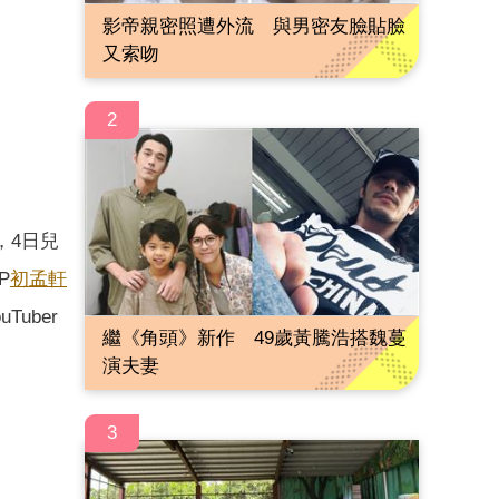
影帝親密照遭外流 與男密友臉貼臉
又索吻
2
，4日兒
P
初孟軒
Tuber
繼《角頭》新作 49歲黃騰浩搭魏蔓
演夫妻
3