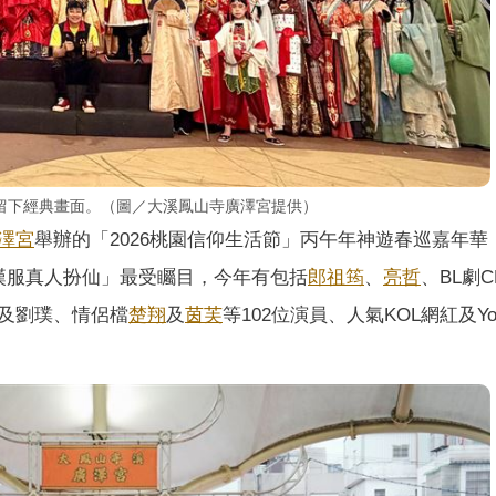
留下經典畫面。（圖／大溪鳳山寺廣澤宮提供）
澤宮
舉辦的「2026桃園信仰生活節」丙午年神遊春巡嘉年華
漢服真人扮仙」最受矚目，今年有包括
郎祖筠
、
亮哲
、BL劇C
及劉璞、情侶檔
楚翔
及
茵芙
等102位演員、人氣KOL網紅及You