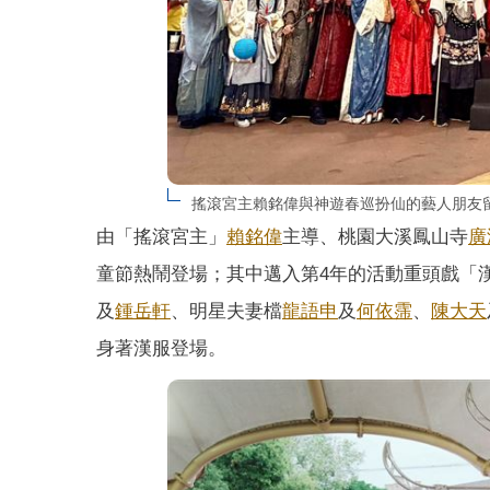
搖滾宮主賴銘偉與神遊春巡扮仙的藝人朋友
由「搖滾宮主」
賴銘偉
主導、桃園大溪鳳山寺
廣
童節熱鬧登場；其中邁入第4年的活動重頭戲「
及
鍾岳軒
、明星夫妻檔
龍語申
及
何依霈
、
陳大天
身著漢服登場。