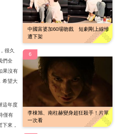
中國富婆加60場吻戲 短劇剛上線慘
遭下架
，很久
6
我們全
如果沒有
，希望大
辦這年度
李棟旭、南柱赫變身超狂殺手！片單
時僅有
一次看
鬆下來，