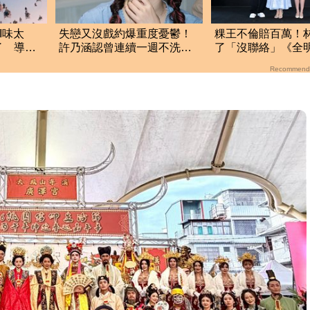
I味太
失戀又沒戲約爆重度憂鬱！
粿王不倫賠百萬！
了 導演
許乃涵認曾連續一週不洗
了「沒聯絡」《全
澡 每天起床都在哭
組現況曝光
Recommend