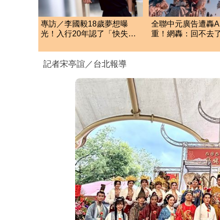
專訪／李國毅18歲夢想曝
全聯中元廣告遭轟A
光！入行20年認了「快失去
重！網轟：回不去
熱情」：每天催眠自己
親上火線62字回應
記者宋亭誼／台北報導