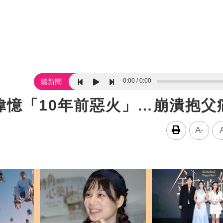
0:00
0:00
聽新聞
偉憶「10年前惡火」…崩潰抱父
A-