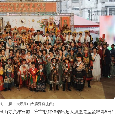
影。（圖／大溪鳳山寺廣澤宮提供）
鳳山寺廣澤宮前，宮主賴銘偉端出超大漢堡造型蛋糕為5日