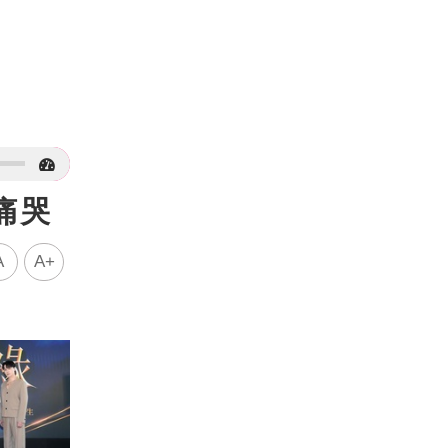
痛哭
A
A+