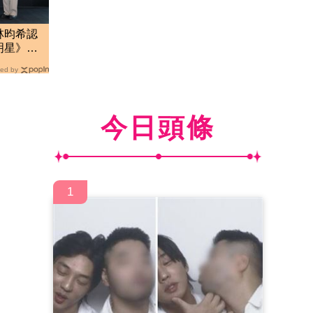
林昀希認
明星》群
ed by
今日頭條
1