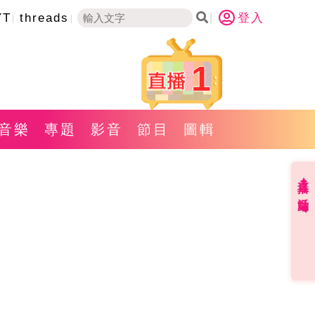
YT
threads
登入
1
音樂
專題
影音
節目
圖輯
直播✦活動