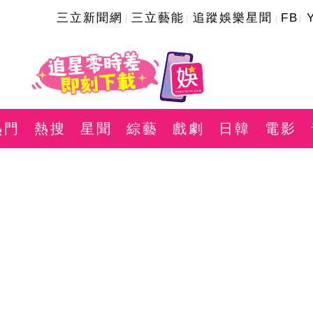
三立新聞網
三立藝能
追蹤娛樂星聞
FB
熱門
熱搜
星聞
綜藝
戲劇
日韓
電影