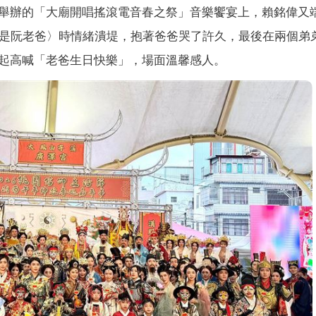
舉辦的「大廟開唱搖滾電音春之祭」音樂饗宴上，賴銘偉又
伊是阮老爸〉時情緒潰堤，抱著爸爸哭了許久，最後在兩個弟
起高喊「老爸生日快樂」，場面溫馨感人。