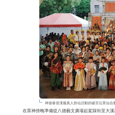
神遊春巡漢服真人扮仙活動的破百位眾仙合
在眾神傍晚準備從八德藝文廣場起駕踩街至大溪