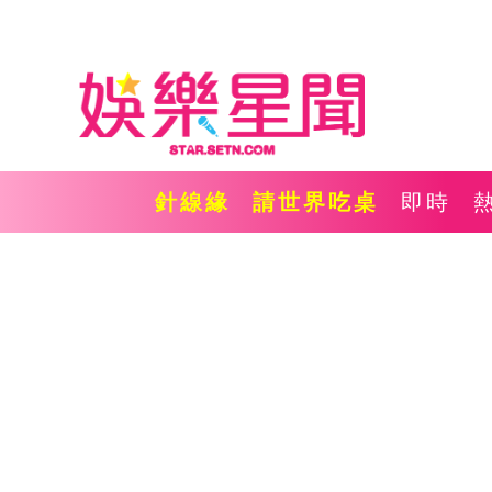
針線緣
請世界吃桌
即時