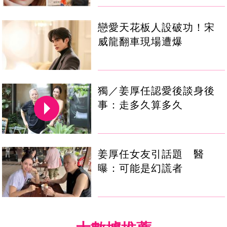
戀愛天花板人設破功！宋
威龍翻車現場遭爆
獨／姜厚任認愛後談身後
事：走多久算多久
姜厚任女友引話題 醫
曝：可能是幻謊者