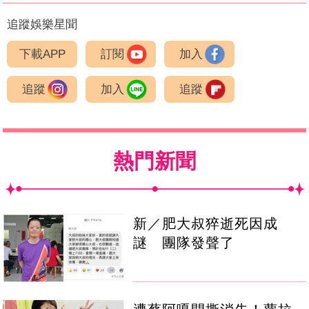
追蹤娛樂星聞
下載APP
訂閱
加入
追蹤
加入
追蹤
熱門新聞
新／肥大叔猝逝死因成
謎 團隊發聲了