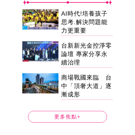
AI時代!培養孩子
思考.解決問題能
力更重要
台新新光金控淨零
論壇 專家分享永
續治理
商場戰國來臨 台
中「頂奢大道」逐
漸成形
更多焦點+