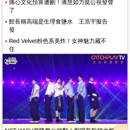
痛心文化預算遭刪！潘慧如力挺公視發聲
了
館長稱高端是生理食鹽水 王浩宇擬告
發
Red Velvet粉色系美炸！女神魅力藏不
住