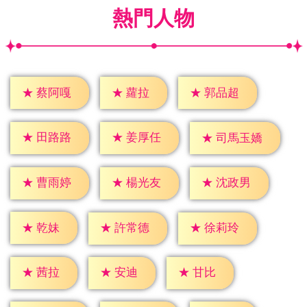
熱門人物
★
蘿拉
★
蔡阿嘎
★
郭品超
★
田路路
★
姜厚任
★
司馬玉嬌
★
曹雨婷
★
楊光友
★
沈政男
★
乾妹
★
許常德
★
徐莉玲
★
茜拉
★
安迪
★
甘比