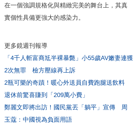
在一個強調規格化與精緻完美的舞台上，其真
實個性具備更強大的感染力。
更多鏡週刊報導
「4千人斬富商尪半裸暴斃」小55歲AV嫩妻連獲
2次無罪 檢方壓線再上訴
2瓶可樂的奇蹟！暖心外送員自費跑腿送飲料
退休前驚喜賺到「209萬小費」
鄭麗文即將出訪！國民黨丟「躺平」宣傳 周
玉蔻：中國視為負面用語