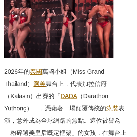
2026年的
泰國
萬國小姐（Miss Grand
Thailand）
選美
舞台上，代表加拉信府
（Kalasin）出賽的「
DADA
（Darathon
Yuthong）」，憑藉著一場顛覆傳統的
泳裝
表
演，意外成為全球網路的焦點。這位被譽為
「粉碎選美皇后既定框架」的女孩，在舞台上