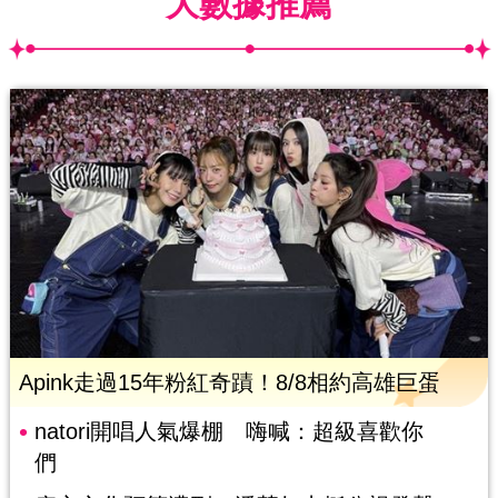
大數據推薦
Apink走過15年粉紅奇蹟！8/8相約高雄巨蛋
natori開唱人氣爆棚 嗨喊：超級喜歡你
們