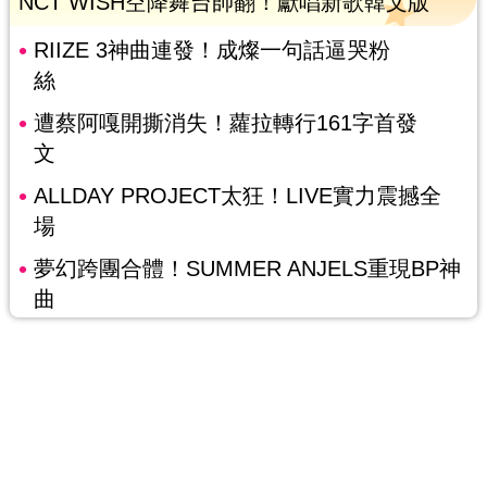
NCT WISH空降舞台帥翻！獻唱新歌韓文版
RIIZE 3神曲連發！成燦一句話逼哭粉
絲
遭蔡阿嘎開撕消失！蘿拉轉行161字首發
文
ALLDAY PROJECT太狂！LIVE實力震撼全
場
夢幻跨團合體！SUMMER ANJELS重現BP神
曲