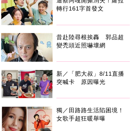
遭蔡阿嘎開撕消失！蘿拉
轉行161字首發文
昔赴陸尋根挨轟 郭品超
變禿頭近照嚇壞網
新／「肥大叔」8/11直播
突喊卡 原因曝光
獨／田路路生活陷困境！
女歌手超狂暖舉曝