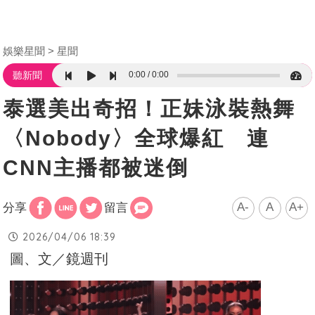
娛樂星聞
星聞
0:00
0:00
聽新聞
泰選美出奇招！正妹泳裝熱舞
〈Nobody〉全球爆紅 連
CNN主播都被迷倒
A-
A
A+
分享
留言
2026/04/06 18:39
圖、文／鏡週刊