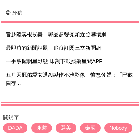
外稿
昔赴陸尋根挨轟 郭品超變禿頭近照嚇壞網
最即時的新聞話題 追蹤訂閱三立新聞網
一手掌握明星動態 即刻下載娛樂星聞APP
五月天冠佑愛女遭AI製作不雅影像 憤怒發聲：「已截
圖存...
關鍵字
DADA
泳裝
選美
泰國
Nobody