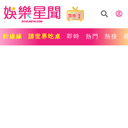
1
針線緣
請世界吃桌
即時
熱門
熱搜