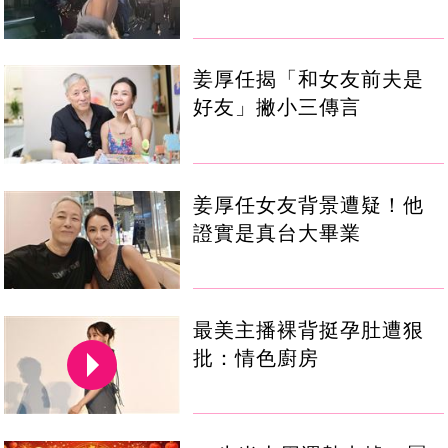
姜厚任揭「和女友前夫是
好友」撇小三傳言
姜厚任女友背景遭疑！他
證實是真台大畢業
最美主播裸背挺孕肚遭狠
批：情色廚房