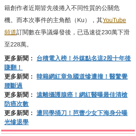
籍創作者近期皆先後捲入不同性質的公關危
機。而本次事件的主角酷（Ku），其
YouTube
頻道
訂閱數在爭議爆發後，已迅速從230萬下滑
至228萬。
更多新聞：
台積電入榜！外媒點名這2股十年後
賺翻！
更多新聞：
韓籍網紅章魚國道慘遭撞！醫驚覺
腰斷過
更多新聞：
遠離攝護腺癌！網紅醫曝最佳清槍
防癌次數
更多新聞：
遭同學捅刀！芭蕾少女下海身分曝
光慘退學