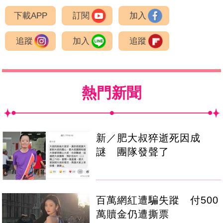
下載APP
訂閱
加入
追蹤
加入
追蹤
熱門新聞
新／肥大叔猝逝死因成
謎 團隊發聲了
百萬網紅遭騙失蹤 付500
萬贖金仍遭撕票