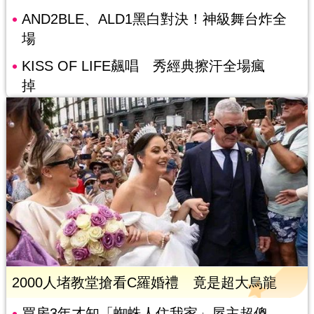
AND2BLE、ALD1黑白對決！神級舞台炸全
場
KISS OF LIFE飆唱 秀經典擦汗全場瘋
掉
2000人堵教堂搶看C羅婚禮 竟是超大烏龍
買房3年才知「蜘蛛人住我家」屋主超傻