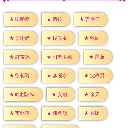
★
茜拉
★
田路路
★
姜厚任
★
乾妹
★
曹雨婷
★
楊光友
★
周遊
★
許常德
★
司馬玉嬌
★
徐莉玲
★
李朝永
★
沈政男
★
安迪
★
余天
★
哈利波特
★
甘比
★
李亞萍
★
陳凱韻