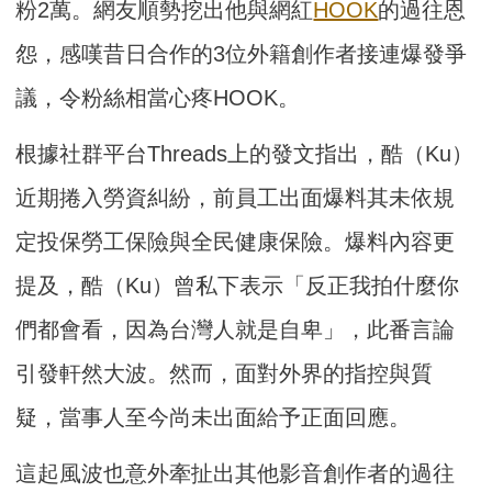
粉2萬。網友順勢挖出他與網紅
HOOK
的過往恩
怨，感嘆昔日合作的3位外籍創作者接連爆發爭
議，令粉絲相當心疼HOOK。
根據社群平台Threads上的發文指出，酷（Ku）
近期捲入勞資糾紛，前員工出面爆料其未依規
定投保勞工保險與全民健康保險。爆料內容更
提及，酷（Ku）曾私下表示「反正我拍什麼你
們都會看，因為台灣人就是自卑」，此番言論
引發軒然大波。然而，面對外界的指控與質
疑，當事人至今尚未出面給予正面回應。
這起風波也意外牽扯出其他影音創作者的過往