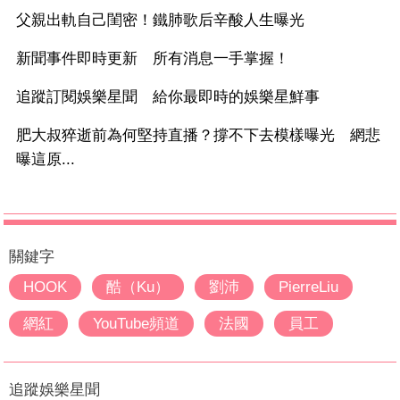
父親出軌自己閨密！鐵肺歌后辛酸人生曝光
新聞事件即時更新 所有消息一手掌握！
追蹤訂閱娛樂星聞 給你最即時的娛樂星鮮事
肥大叔猝逝前為何堅持直播？撐不下去模樣曝光 網悲
曝這原...
關鍵字
HOOK
酷（Ku）
劉沛
PierreLiu
網紅
YouTube頻道
法國
員工
追蹤娛樂星聞