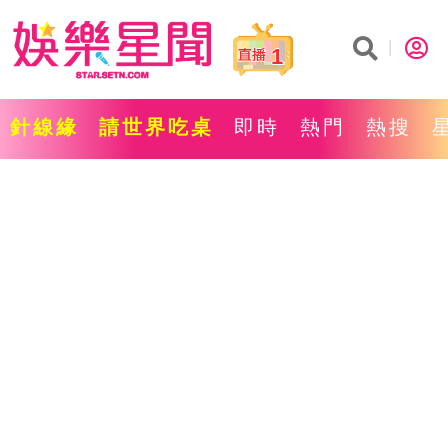
1
針線緣
請世界吃桌
即時
熱門
熱搜