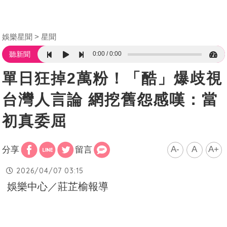
娛樂星聞
星聞
0:00
0:00
聽新聞
單日狂掉2萬粉！「酷」爆歧視
台灣人言論 網挖舊怨感嘆：當
初真委屈
A-
A
A+
分享
留言
2026/04/07 03:15
娛樂中心／莊芷榆報導