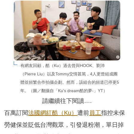
有網友回顧，酷（Ku）過去曾與HOOK、劉沛
（Pierre Liu）以及Tommy交情甚篤，4人更曾組成團
體並頻繁合作拍攝企劃。然而，該組合的頻道已停更5
年。（圖／翻攝自「Ku's dream酷的夢-」YT）
請繼續往下閱讀….
百萬訂閱
法國
網紅
酷（Ku）
遭前
員工
指控未保
勞健保並貶低台灣觀眾，引發退粉潮，單日掉