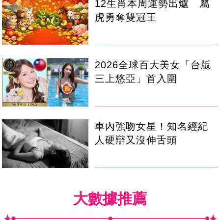
12生肖本周運勢出爐 屬
虎勇奪雙冠王
2026全球百大美女「台版
三上悠亞」首入圍
車內強吻女星！知名經紀
人硬辯又沒伸舌頭
大數據推薦