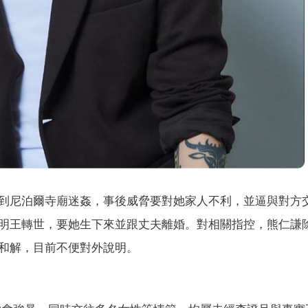
到尼泊爾寺廟迷姦，事後威脅要對她家人不利，並逼與對方
明王轉世，要她生下來並跟丈夫離婚。對相關指控，熊仁謙
和解，目前不便對外說明。