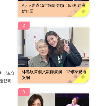
Apink走過15年粉紅奇蹟！8/8相約高
雄巨蛋
2
林逸欣首個父親節淚崩！12條家規逼
暴、強拍
哭網
發聲明
3