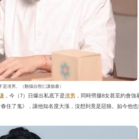
底下是渣男。（翻攝自熊仁謙臉書）
謙
，今（7）日爆出私底下是
渣男
，同時劈腿8女甚至約會強
青春住了鬼》，讓他知名度大漲，沒想到竟是惡狼。如今他也