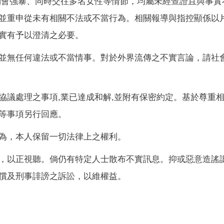
約會強暴、同時交往多名女性等情節，均屬未經查證且與事實
並重申從未有相關不法或不當行為。相關報導與指控顯係以
實有予以澄清之必要。
並無任何違法或不當情事。對於外界流傳之不實言論，請社
協議處理之事項,業已達成和解,並附有保密約定。基於尊重
等事項另行回應。
為，本人保留一切法律上之權利。
，以正視聽。倘仍有特定人士散布不實訊息。抑或惡意造謠
償及刑事誹謗之訴訟，以維權益。