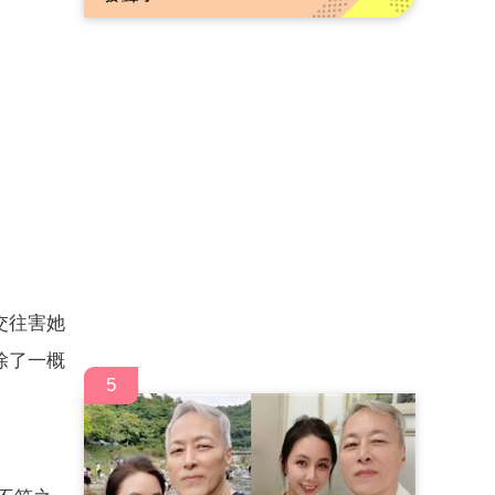
交往害她
除了一概
5