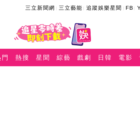
三立新聞網
三立藝能
追蹤娛樂星聞
FB
熱門
熱搜
星聞
綜藝
戲劇
日韓
電影