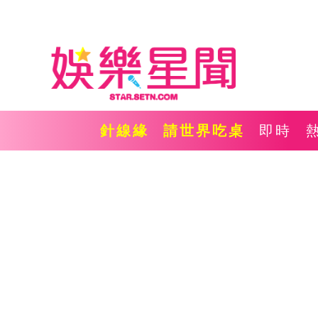
針線緣
請世界吃桌
即時