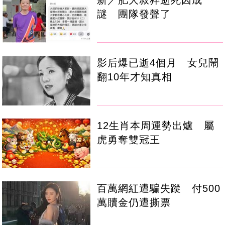
新／肥大叔猝逝死因成
謎 團隊發聲了
影后爆已逝4個月 女兒鬧
翻10年才知真相
12生肖本周運勢出爐 屬
虎勇奪雙冠王
百萬網紅遭騙失蹤 付500
萬贖金仍遭撕票