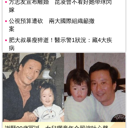
方志友宣布離婚 昆凌曾不看好她帶球閃
嫁
公視預算遭砍 兩大國際組織籲撤
案
肥大叔暴瘦猝逝！醫示警1狀況：藏4大疾
病