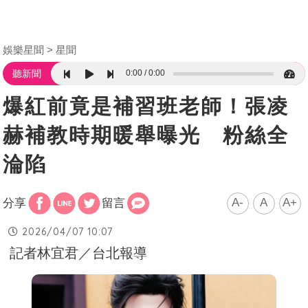
娛樂星聞
星聞
0:00
0:00
聽新聞
爆紅前竟是補習班老師！張凌
赫補教時期暖舉曝光 粉絲全
淪陷
A-
A
A+
分享
留言
2026/04/07 10:07
記者林宜君／台北報導