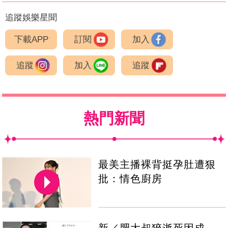
追蹤娛樂星聞
下載APP
訂閱
加入
追蹤
加入
追蹤
熱門新聞
最美主播裸背挺孕肚遭狠
批：情色廚房