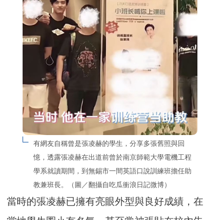
有網友自稱曾是張凌赫的學生，分享多張舊照與回
憶，透露張凌赫在出道前曾於南京師範大學電機工程
學系就讀期間，到無錫市一間英語口說訓練班擔任助
教兼班長。（圖／翻攝自吃瓜衝浪日記微博）
當時的張凌赫已擁有亮眼外型與良好成績，在