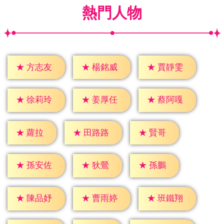
熱門人物
★
方志友
★
楊銘威
★
賈靜雯
★
徐莉玲
★
姜厚任
★
蔡阿嘎
★
蘿拉
★
賢哥
★
田路路
★
狄鶯
★
孫鵬
★
孫安佐
★
陳品妤
★
曹雨婷
★
班鐵翔