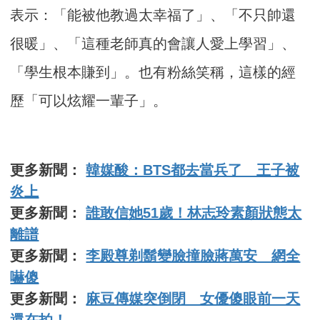
表示：「能被他教過太幸福了」、「不只帥還
很暖」、「這種老師真的會讓人愛上學習」、
「學生根本賺到」。也有粉絲笑稱，這樣的經
歷「可以炫耀一輩子」。
更多新聞：
韓媒酸：BTS都去當兵了 王子被
炎上
更多新聞：
誰敢信她51歲！林志玲素顏狀態太
離譜
更多新聞：
李殿尊剃鬍變臉撞臉蔣萬安 網全
嚇傻
更多新聞：
麻豆傳媒突倒閉 女優傻眼前一天