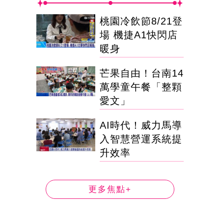
桃園冷飲節8/21登
場 機捷A1快閃店
暖身
芒果自由！台南14
萬學童午餐「整顆
愛文」
AI時代！威力馬導
入智慧營運系統提
升效率
更多焦點+