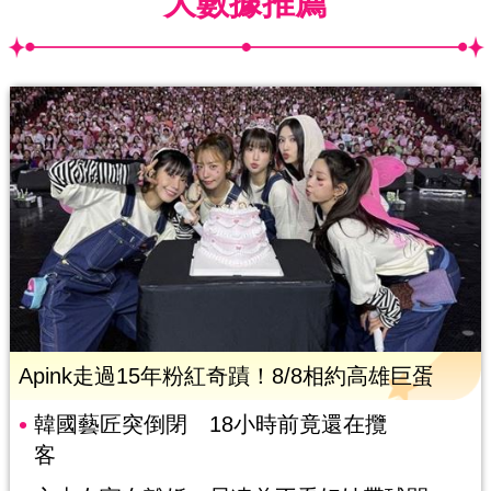
大數據推薦
Apink走過15年粉紅奇蹟！8/8相約高雄巨蛋
韓國藝匠突倒閉 18小時前竟還在攬
客