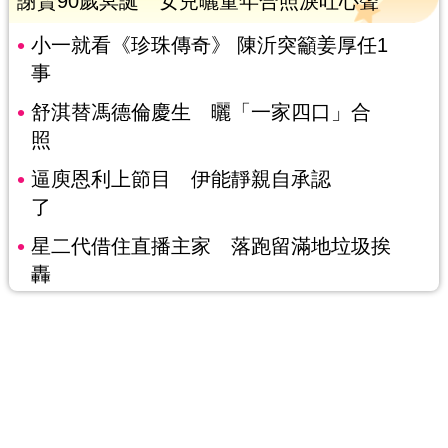
謝賢90歲冥誕 女兒曬童年合照淚吐心聲
小一就看《珍珠傳奇》 陳沂突籲姜厚任1
事
舒淇替馮德倫慶生 曬「一家四口」合
照
逼庾恩利上節目 伊能靜親自承認
了
星二代借住直播主家 落跑留滿地垃圾挨
轟