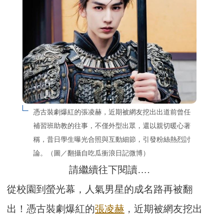
憑古裝劇爆紅的張凌赫，近期被網友挖出出道前曾任
補習班助教的往事，不僅外型出眾，還以親切暖心著
稱，昔日學生曝光合照與互動細節，引發粉絲熱烈討
論。（圖／翻攝自吃瓜衝浪日記微博）
請繼續往下閱讀….
從校園到螢光幕，人氣男星的成名路再被翻
出！憑古裝劇爆紅的
張凌赫
，近期被網友挖出