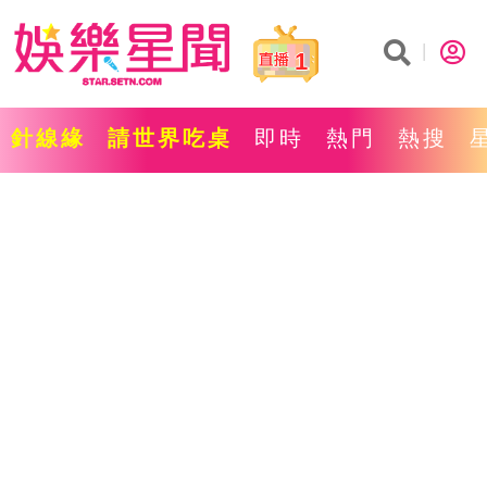
1
針線緣
請世界吃桌
即時
熱門
熱搜