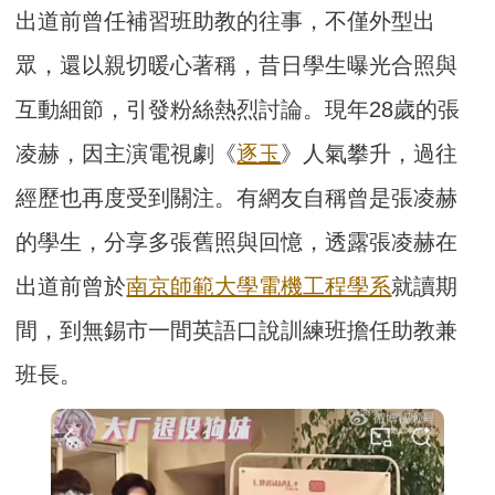
出道前曾任補習班助教的往事，不僅外型出
眾，還以親切暖心著稱，昔日學生曝光合照與
互動細節，引發粉絲熱烈討論。現年28歲的張
凌赫，因主演電視劇《
逐玉
》人氣攀升，過往
經歷也再度受到關注。有網友自稱曾是張凌赫
的學生，分享多張舊照與回憶，透露張凌赫在
出道前曾於
南京師範大學電機工程學系
就讀期
間，到無錫市一間英語口說訓練班擔任助教兼
班長。