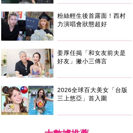
粉絲輕生後首露面！西村
力演唱會狀態超好
姜厚任揭「和女友前夫是
好友」撇小三傳言
2026全球百大美女「台版
三上悠亞」首入圍