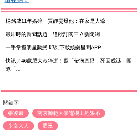
還在拍！
楊銘威11年婚碎 賈靜雯爆他：在家是大爺
最即時的新聞話題 追蹤訂閱三立新聞網
一手掌握明星動態 即刻下載娛樂星聞APP
快訊／46歲肥大叔猝逝！疑「帶病直播」死因成謎 團
隊「...
關鍵字
張凌赫
南京師範大學電機工程學系
少女大人
逐玉