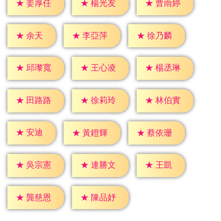
★
姜厚任
★
楊光友
★
曹雨婷
★
余天
★
李亞萍
★
徐乃麟
★
邱瓈寬
★
王心凌
★
楊丞琳
★
田路路
★
徐莉玲
★
林伯實
★
安迪
★
黃鐙輝
★
蔡依珊
★
王凱
★
吳宗憲
★
連勝文
★
龔慈恩
★
陳品妤