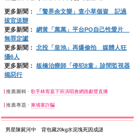
更多新聞：
「警界余文樂」查小草個資 記過
拔官送辦
更多新聞：
網黃「萬萬」平台PO自己性愛片
無罪定讞
更多新聞：
北投「皇池」再爆偷拍 媒體人狂
攝6人
更多新聞：
板橋治療師「侵犯8童」診間監視器
揭惡行
推薦圖輯
歌手林宥嘉下班演唱會網路獻聲直播
推薦專題
柬埔寨詐騙
男星陳屍河中 背包藏20kg水泥塊死因成謎