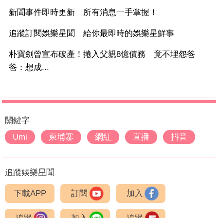
新聞事件即時更新 所有消息一手掌握！
追蹤訂閱娛樂星聞 給你最即時的娛樂星鮮事
朴寶劍曾宣布破產！捲入父親8億債務 竟不埋怨爸
爸：想成...
關鍵字
Umi
柬埔寨
網紅
直播
抖音
追蹤娛樂星聞
下載APP
訂閱
加入