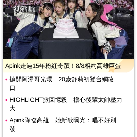
Apink走過15年粉紅奇蹟！8/8相約高雄巨蛋
拋開阿湯哥光環 20歲舒莉初登台網改
口
HIGHLIGHT掀回憶殺 擔心後輩太帥壓力
大
Apink降臨高雄 她新歌曝光：唱不好別
發