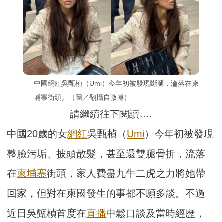
中國網紅吳甄楨（Umi）今年初被發現斷腿，淪落在柬
埔寨街頭。（圖／翻攝自微博）
請繼續往下閱讀….
中國20歲的女
網紅
吳甄楨（
Umi
）今年初被發現
整臉污垢、披頭散髮，甚至還雙腿骨折，流落
在
柬埔寨
街頭，家人費盡九牛二虎之力將她帶
回家，但對在柬國發生的事都不願多談。不過
近日吳甄楨首度在
直播
中鬆口談及當時經歷，