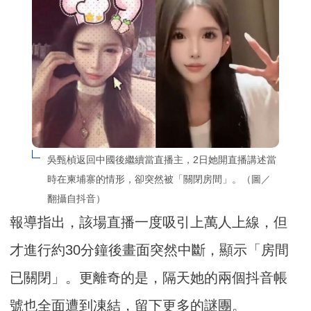
吳甄楨返回中國後繼續當直播主，2日她開直播講述當
時在柬埔寨的情形，卻突然被「關閉房間」。（圖／
翻攝自抖音）
報導指出，該場直播一度吸引上萬人上線，但
才進行約30分鐘後畫面突然中斷，顯示「房間
已關閉」。更離奇的是，隔天她的兩個抖音帳
號也全面遭到凍結，留下更多的謎團。