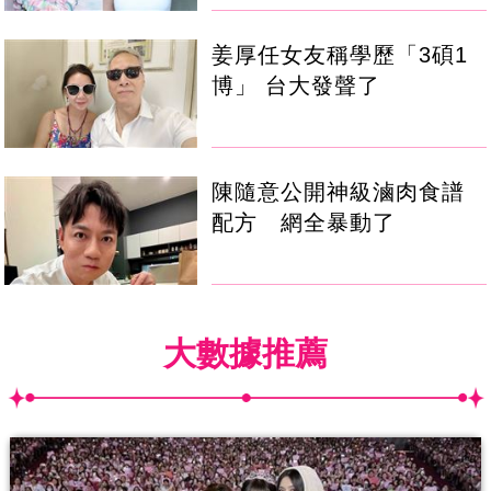
姜厚任女友稱學歷「3碩1
博」 台大發聲了
陳隨意公開神級滷肉食譜
配方 網全暴動了
大數據推薦