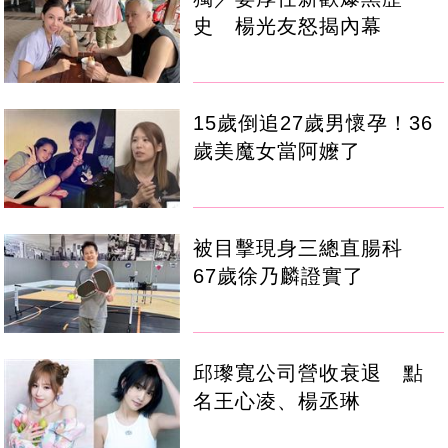
史 楊光友怒揭內幕
15歲倒追27歲男懷孕！36
歲美魔女當阿嬤了
被目擊現身三總直腸科
67歲徐乃麟證實了
邱瓈寬公司營收衰退 點
名王心凌、楊丞琳