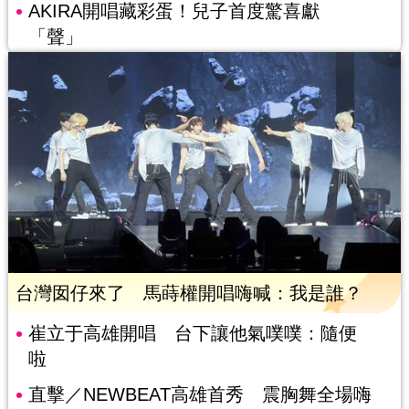
AKIRA開唱藏彩蛋！兒子首度驚喜獻
「聲」
台灣囡仔來了 馬蒔權開唱嗨喊：我是誰？
崔立于高雄開唱 台下讓他氣噗噗：隨便
啦
直擊／NEWBEAT高雄首秀 震胸舞全場嗨