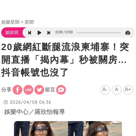
娛樂星聞
星聞
0:00
0:00
聽新聞
20歲網紅斷腿流浪柬埔寨！突
開直播「揭內幕」秒被關房…
抖音帳號也沒了
A-
A
A+
分享
留言
2026/04/08 06:36
娛樂中心／羅欣怡報導