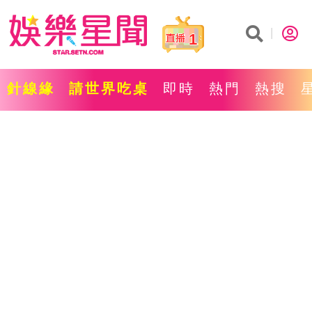
1
針線緣
請世界吃桌
即時
熱門
熱搜