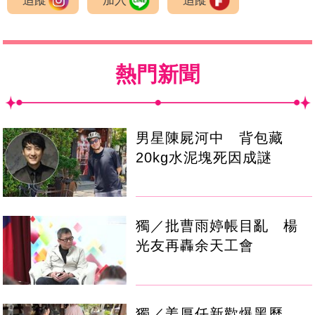
追蹤
加入
追蹤
熱門新聞
男星陳屍河中 背包藏
20kg水泥塊死因成謎
獨／批曹雨婷帳目亂 楊
光友再轟余天工會
獨／姜厚任新歡爆黑歷