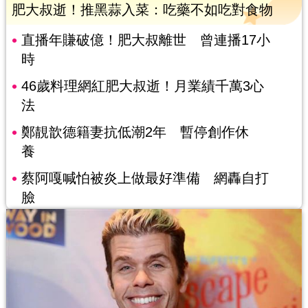
肥大叔逝！推黑蒜入菜：吃藥不如吃對食物
直播年賺破億！肥大叔離世 曾連播17小
時
46歲料理網紅肥大叔逝！月業績千萬3心
法
鄭靚歆德籍妻抗低潮2年 暫停創作休
養
蔡阿嘎喊怕被炎上做最好準備 網轟自打
臉