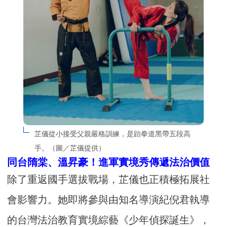
芷儀從小接受父親嚴格訓練，是跆拳道黑帶五段高
手。（圖／芷儀提供）
同台隋棠、溫昇豪！進軍實境秀傳遞法治價值
除了重返國手選拔戰場，芷儀也正積極拓展社
會影響力。她即將參與由知名導演紀倪君執導
的台灣法治教育實境綜藝《少年偵探誕生》，