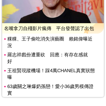
名嘴拿刀自殘影片瘋傳 平台發聲認了出包
粿粿、王子偷吃消失演藝圈 賴銘偉曝近
況
羅志祥戲份遭重砍 回應：有存在感就
好
王祖賢現蹤機場！踩4萬CHANEL真實狀態
曝
63歲關之琳爆奶孫戀！愛小36歲男模傳證
實