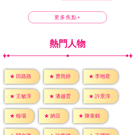
更多焦點+
熱門人物
★
田路路
★
曹雨婷
★
李翊君
★
王敏淳
★
潘越雲
★
許景淳
★
檢場
★
納豆
★
陳泰銘