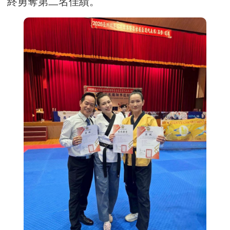
終勇奪第二名佳績。