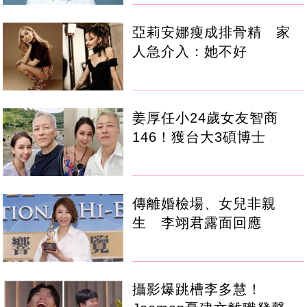
亞莉安娜瘦成排骨精 家
人急介入：她不好
姜厚任小24歲女友智商
146！獲台大3碩博士
傳離婚檢場、女兒非親
生 李翊君露面回應
攝影爆跳槽李多慧！