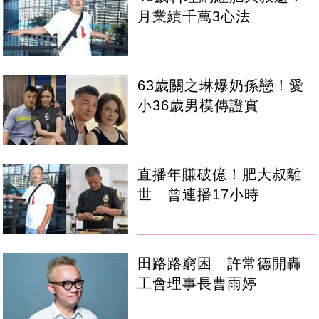
月業績千萬3心法
63歲關之琳爆奶孫戀！愛
小36歲男模傳證實
直播年賺破億！肥大叔離
世 曾連播17小時
田路路窮困 許常德開轟
工會理事長曹雨婷