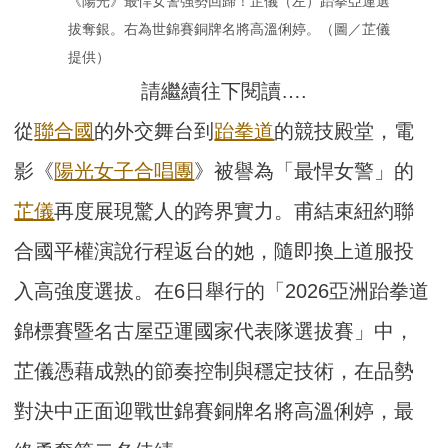
《陽光》最悍女警強勢回歸！芷儀（左）跆拳亞運選
拔奪銀。右為世錦賽銅牌名將高溫俐婷。（圖／芷儀
提供）
請繼續往下閱讀….
從
聯合國
的外交舞台到
跆拳道
的競技殿堂，電
影《
陽光女子合唱團
》被譽為「最悍女警」的
芷儀
再度展現驚人的跨界實力。甫結束紐約聯
合國平權演說行程返台的她，隨即換上道服投
入高強度選拔。在6日舉行的「2026亞洲跆拳道
錦標賽暨名古屋亞運國家代表隊選拔賽」中，
芷儀憑藉成熟的節奏控制與穩定技術，在品勢
對決中正面迎戰世錦賽銅牌名將高溫俐婷，最