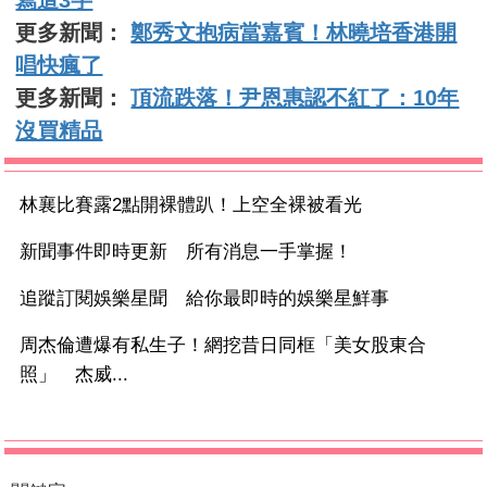
更多新聞：
鄭秀文抱病當嘉賓！林曉培香港開
唱快瘋了
更多新聞：
頂流跌落！尹恩惠認不紅了：10年
沒買精品
林襄比賽露2點開裸體趴！上空全裸被看光
新聞事件即時更新 所有消息一手掌握！
追蹤訂閱娛樂星聞 給你最即時的娛樂星鮮事
周杰倫遭爆有私生子！網挖昔日同框「美女股東合
照」 杰威...