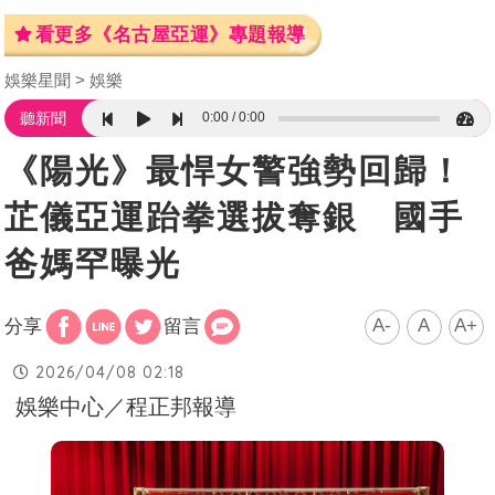
看更多《名古屋亞運》專題報導
娛樂星聞
娛樂
0:00
0:00
聽新聞
《陽光》最悍女警強勢回歸！
芷儀亞運跆拳選拔奪銀 國手
爸媽罕曝光
A-
A
A+
分享
留言
2026/04/08 02:18
娛樂中心／程正邦報導