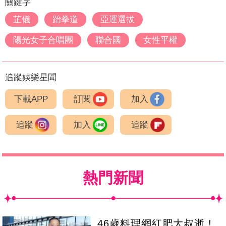
關鍵字
芷儀
跆拳道
亞運選拔
陽光女子合唱團
聯合國
女性平權
追蹤娛樂星聞
下載APP
訂閱
加入
追蹤
加入
追蹤
熱門新聞
46歲料理網紅肥大叔逝！