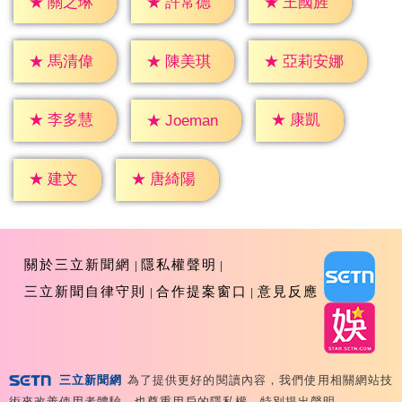
★
關之琳
★
許常德
★
王國旌
★
馬清偉
★
陳美琪
★
亞莉安娜
★
康凱
★
李多慧
★
Joeman
★
建文
★
唐綺陽
關於三立新聞網
隱私權聲明
三立新聞自律守則
合作提案窗口
意見反應
三立新聞網
為了提供更好的閱讀內容，我們使用相關網站技
Copyright ©2026 Sanlih E-Television All Rights
術來改善使用者體驗，也尊重用戶的隱私權，特別提出聲明。