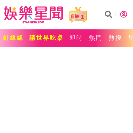
1
針線緣
請世界吃桌
即時
熱門
熱搜