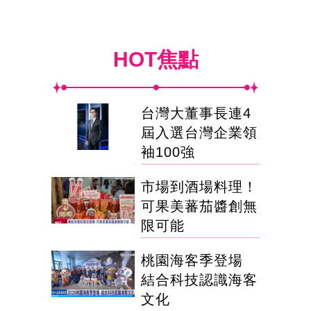
HOT焦點
台灣大董事長連4
屆入選台灣企業領
袖100強
市場到酒場料理！
可果美蕃茄醬創無
限可能
桃園海客季登場
結合科技認識海客
文化