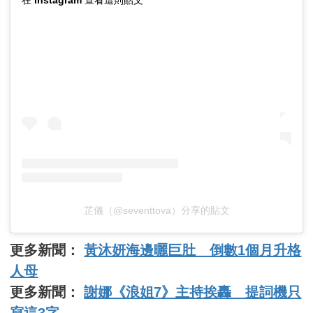
芷儀（@seventtova）分享的貼文
更多新聞：
黃沐妍海邊曬巨肚 倒數1個月升格
人母
更多新聞：
謝娜《浪姐7》主持挨轟 提詞機只
寫這3字