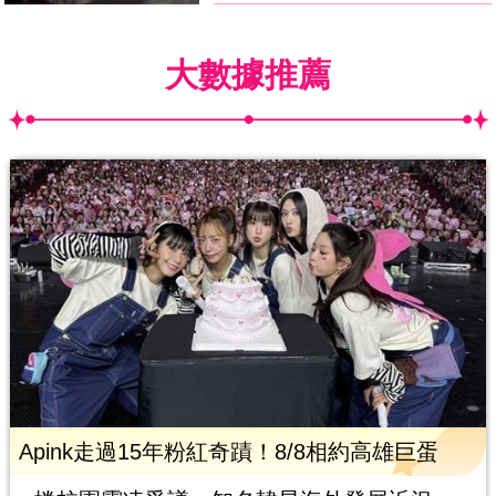
大數據推薦
Apink走過15年粉紅奇蹟！8/8相約高雄巨蛋