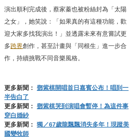
演出順利完成後，蔡家蓁也被粉絲封為「太陽
之女」，她笑說：「如果真的有這種功能，歡
迎大家多找我演出！」並透露未來有意嘗試更
多
跨界
創作，甚至計畫與「同根生」進一步合
作，持續挑戰不同音樂風格。
更多新聞：
鄧紫棋開唱首日嘉賓公布！唱到一
半告白了
更多新聞：
鄧紫棋哭到演唱會暫停！為這件事
穿白婚紗
更多新聞：
獨／67歲龍飄飄消失多年！現蹤美
國變牧師