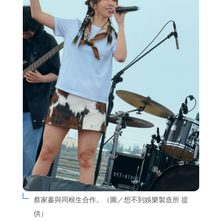
蔡家蓁與同根生合作。（圖／想不到娛樂製造所 提
供）