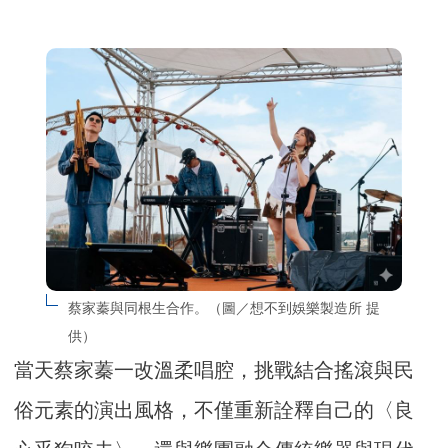
蔡家蓁與同根生合作。（圖／想不到娛樂製造所 提
供）
當天蔡家蓁一改溫柔唱腔，挑戰結合搖滾與民
俗元素的演出風格，不僅重新詮釋自己的〈良