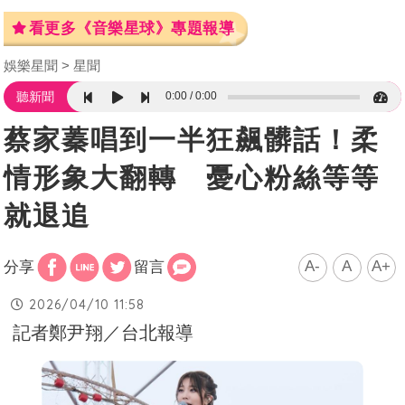
看更多《音樂星球》專題報導
娛樂星聞
星聞
0:00
0:00
聽新聞
蔡家蓁唱到一半狂飆髒話！柔
情形象大翻轉 憂心粉絲等等
就退追
A-
A
A+
分享
留言
2026/04/10 11:58
記者鄭尹翔／台北報導