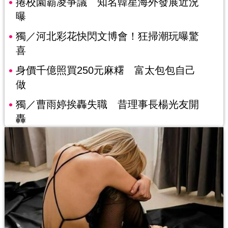
捲校園霸凌爭議 知名韓星海外發展近況
曝
獨／河北彩花快閃文博會！狂掃潮玩曝驚
喜
身價千億照買250元麻糬 富太包包自己
做
獨／曹雨婷挨轟失職 昔理事長楊光友開
轟