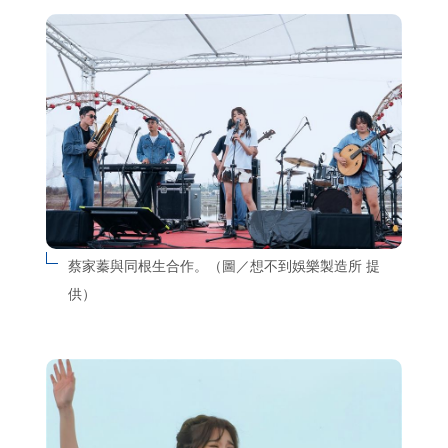
蔡家蓁與同根生合作。（圖／想不到娛樂製造所 提
供）