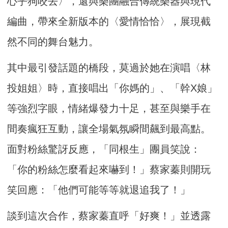
心乎狗咬去〉，還與樂團融合傳統樂器與現代
編曲，帶來全新版本的〈愛情恰恰〉，展現截
然不同的舞台魅力。
其中最引發話題的橋段，莫過於她在演唱〈林
投姐姐〉時，直接唱出「你媽的」、「幹X娘」
等強烈字眼，情緒爆發力十足，甚至與樂手在
間奏瘋狂互動，讓全場氣氛瞬間飆到最高點。
面對粉絲驚訝反應，「同根生」團員笑說：
「你的粉絲怎麼看起來嚇到！」蔡家蓁則開玩
笑回應：「他們可能等等就退追我了！」
談到這次合作，蔡家蓁直呼「好爽！」並透露