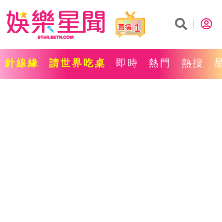
1
針線緣
請世界吃桌
即時
熱門
熱搜