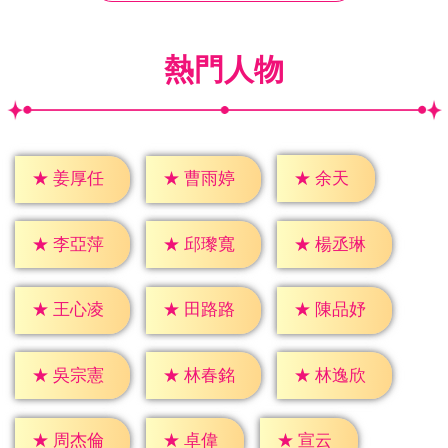
熱門人物
★
余天
★
姜厚任
★
曹雨婷
★
李亞萍
★
邱瓈寬
★
楊丞琳
★
王心凌
★
田路路
★
陳品妤
★
吳宗憲
★
林春銘
★
林逸欣
★
卓偉
★
宣云
★
周杰倫