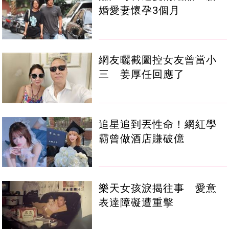
婚愛妻懷孕3個月
網友曬截圖控女友曾當小
三 姜厚任回應了
追星追到丟性命！網紅學
霸曾做酒店賺破億
樂天女孩淚揭往事 愛意
表達障礙遭重擊