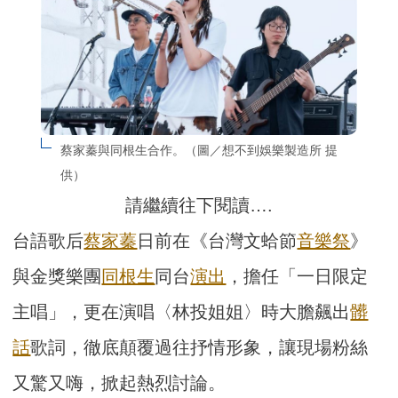
蔡家蓁與同根生合作。（圖／想不到娛樂製造所 提
供）
請繼續往下閱讀….
台語歌后
蔡家蓁
日前在《台灣文蛤節
音樂祭
》
與金獎樂團
同根生
同台
演出
，擔任「一日限定
主唱」，更在演唱〈林投姐姐〉時大膽飆出
髒
話
歌詞，徹底顛覆過往抒情形象，讓現場粉絲
又驚又嗨，掀起熱烈討論。