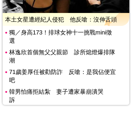
本土女星遭經紀人侵犯 他反嗆：沒伸舌頭
獨／身高173！排球女神十一挑戰mini徵
選
林逸欣首個無父父親節 診所熄燈爆排隊
潮
71歲姜厚任被勸防詐 反嗆：是我佔便宜
吧
韓男怕痛拒結紮 妻子遭家暴崩潰哭
訴