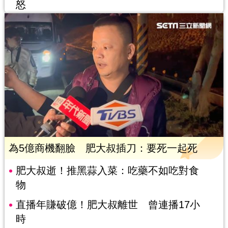
怒
為5億商機翻臉 肥大叔插刀：要死一起死
肥大叔逝！推黑蒜入菜：吃藥不如吃對食
物
直播年賺破億！肥大叔離世 曾連播17小
時