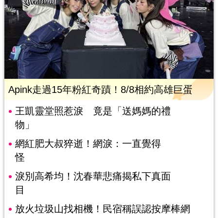
Apink走過15年粉紅奇蹟！8/8相約高雄巨蛋
王凱靈堂照惹淚 竟是「送媽媽的禮
物」
網紅肥大叔猝逝！網淚：一直覺得
怪
淚別高希均！沈春華悲痛揭私下真面
目
放火垃圾山找相機！民宿稱誤認按摩棒網