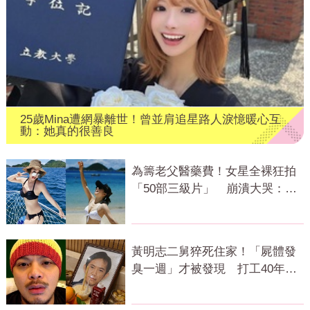
25歲Mina遭網暴離世！曾並肩追星路人淚憶暖心互
動：她真的很善良
為籌老父醫藥費！女星全裸狂拍
「50部三級片」 崩潰大哭：沒
靈魂了
黃明志二舅猝死住家！「屍體發
臭一週」才被發現 打工40年悲
慘餘生曝