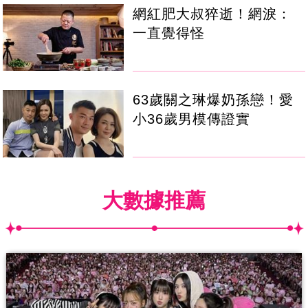
網紅肥大叔猝逝！網淚：
一直覺得怪
63歲關之琳爆奶孫戀！愛
小36歲男模傳證實
大數據推薦