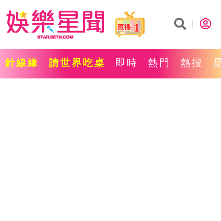
1
針線緣
請世界吃桌
即時
熱門
熱搜