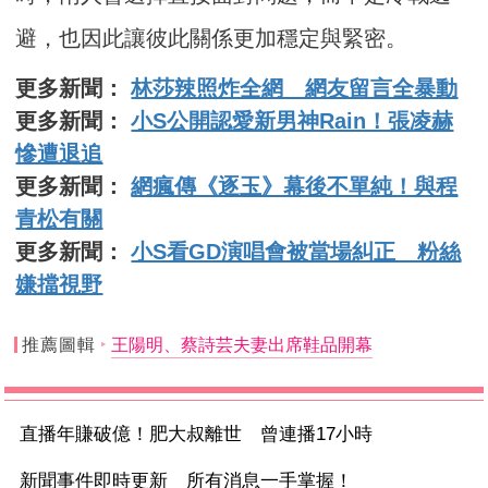
避，也因此讓彼此關係更加穩定與緊密。
更多新聞：
林莎辣照炸全網 網友留言全暴動
更多新聞：
小S公開認愛新男神Rain！張凌赫
慘遭退追
更多新聞：
網瘋傳《逐玉》幕後不單純！與程
青松有關
更多新聞：
小S看GD演唱會被當場糾正 粉絲
嫌擋視野
推薦圖輯
王陽明、蔡詩芸夫妻出席鞋品開幕
直播年賺破億！肥大叔離世 曾連播17小時
新聞事件即時更新 所有消息一手掌握！