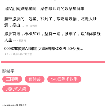
追蹤訂閱娛樂星聞 給你最即時的娛樂星鮮事
腹部脂肪的「剋星」找到了，常吃這幾物，吃走大肚
囊，瘦出...
PR・新素簡
減肥首選，檸檬加它，堅持一週，腰細了，瘦到你懷疑
人生
PR・新素簡
009829掌握AI關鍵 大華韓國KOSPI 50今強...
PR・大華銀全能行銷方案
關鍵字
王陽明
蔡詩芸
540國際求救手
搗亂式入鏡