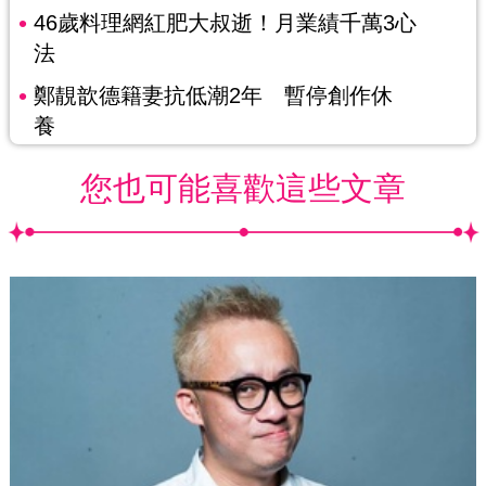
46歲料理網紅肥大叔逝！月業績千萬3心
法
鄭靚歆德籍妻抗低潮2年 暫停創作休
養
您也可能喜歡這些文章