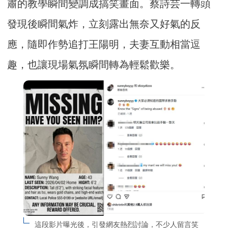
肅的教學瞬間變調成搞笑畫面。蔡詩芸一轉頭
發現後瞬間氣炸，立刻露出無奈又好氣的反
應，隨即作勢追打王陽明，夫妻互動相當逗
趣，也讓現場氣氛瞬間轉為輕鬆歡樂。
這段影片曝光後，引發網友熱烈討論，不少人留言笑