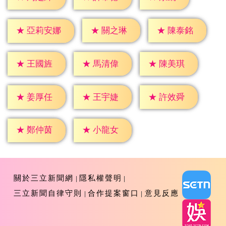
★
關之琳
★
陳泰銘
★
亞莉安娜
★
王國旌
★
馬清偉
★
陳美琪
★
姜厚任
★
王宇婕
★
許效舜
★
鄭仲茵
★
小龍女
關於三立新聞網
隱私權聲明
三立新聞自律守則
合作提案窗口
意見反應