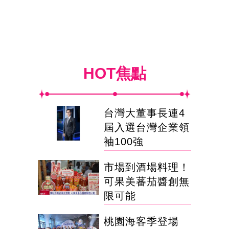
HOT焦點
台灣大董事長連4
屆入選台灣企業領
袖100強
市場到酒場料理！
可果美蕃茄醬創無
限可能
桃園海客季登場