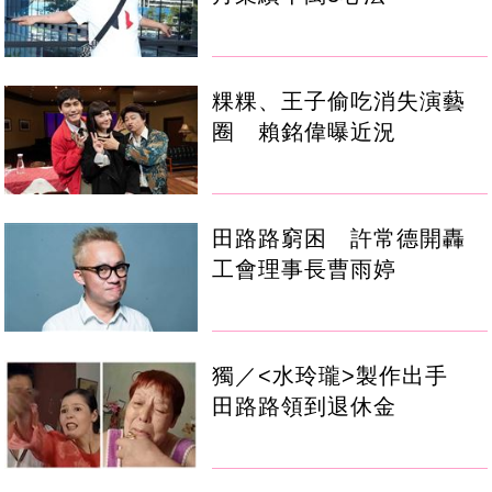
粿粿、王子偷吃消失演藝
圈 賴銘偉曝近況
田路路窮困 許常德開轟
工會理事長曹雨婷
獨／<水玲瓏>製作出手
田路路領到退休金