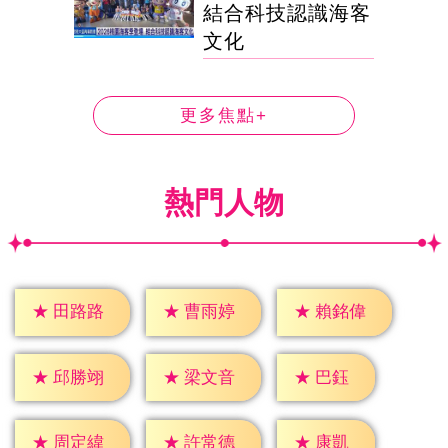
結合科技認識海客
文化
更多焦點+
熱門人物
★
田路路
★
曹雨婷
★
賴銘偉
★
巴鈺
★
邱勝翊
★
梁文音
★
康凱
★
周定緯
★
許常德