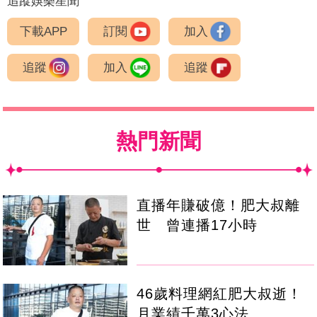
追蹤娛樂星聞
下載APP
訂閱
加入
追蹤
加入
追蹤
熱門新聞
直播年賺破億！肥大叔離
世 曾連播17小時
46歲料理網紅肥大叔逝！
月業績千萬3心法