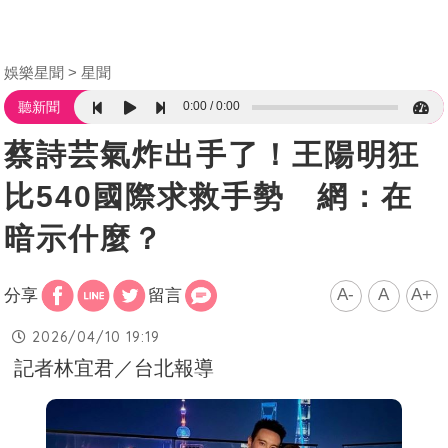
娛樂星聞
星聞
0:00
0:00
聽新聞
蔡詩芸氣炸出手了！王陽明狂
比540國際求救手勢 網：在
暗示什麼？
A-
A
A+
分享
留言
2026/04/10 19:19
記者林宜君／台北報導