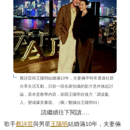
蔡詩芸與王陽明結婚滿10年，夫妻倆平時常透過社群
分享生活互動，日前一段在家拍攝的影片意外掀起討
論，原本是教學內容，卻因王陽明在後方「調皮亂
入」變成爆笑畫面。（圖／翻攝自王陽明IG）
請繼續往下閱讀….
歌手
蔡詩芸
與男星
王陽明
結婚滿10年，夫妻倆