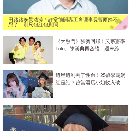
田路路晚景淒涼！許常德開轟工會理事長曹雨婷不
忍了：別只包紅包慰問
《大熱門》強勢回歸！吳宗憲率
Lulu、陳漢典再合體 週末綜藝
大戰開打
追星追到丟了性命！25歲學霸網
紅是誰？曾當酒店小姐收入破
億 警方證實