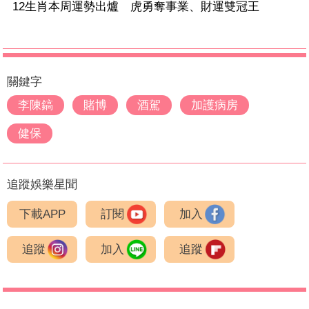
12生肖本周運勢出爐 虎勇奪事業、財運雙冠王
關鍵字
李陳鎬
賭博
酒駕
加護病房
健保
追蹤娛樂星聞
下載APP
訂閱
加入
追蹤
加入
追蹤