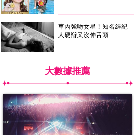
車內強吻女星！知名經紀
人硬辯又沒伸舌頭
大數據推薦