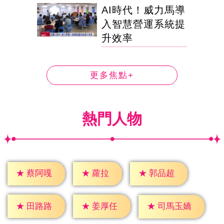
AI時代！威力馬導
入智慧營運系統提
升效率
更多焦點+
熱門人物
★
蘿拉
★
蔡阿嘎
★
郭品超
★
田路路
★
姜厚任
★
司馬玉嬌