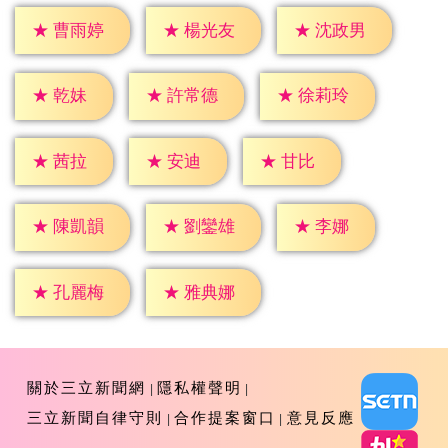
★
曹雨婷
★
楊光友
★
沈政男
★
乾妹
★
許常德
★
徐莉玲
★
茜拉
★
安迪
★
甘比
★
李娜
★
陳凱韻
★
劉鑾雄
★
孔麗梅
★
雅典娜
關於三立新聞網
隱私權聲明
三立新聞自律守則
合作提案窗口
意見反應