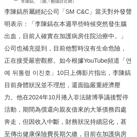
李陳鎬。（圖／翻攝自官網）
李陳鎬所屬經紀公司「SM C&C」當天對外發聲
明表示：「李陳鎬在本週早些時候突然發生腦
出血，目前人確實在加護病房住院治療中。」
公司也補充提到，目前他暫時沒有生命危險，
正在接受嚴密觀察。如今根據YouTube頻道「연
예 뒤통령 이진호」10日上傳影片指出，李陳鎬
目前身體狀況並不理想，還面臨嚴重經濟壓
力。他在2024年10月捲入非法賭博爭議後暫停
活動，期間為償還向親友借來的大筆債務四處
奔走，但因收入中斷，財務狀況持續惡化，甚
至傳出健康保險費長期欠繳，目前在加護病房