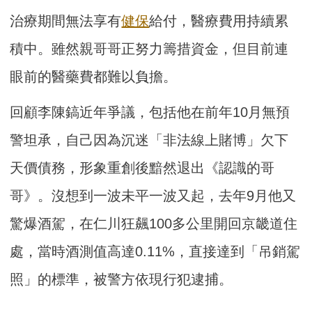
治療期間無法享有
健保
給付，醫療費用持續累
積中。雖然親哥哥正努力籌措資金，但目前連
眼前的醫藥費都難以負擔。
回顧李陳鎬近年爭議，包括他在前年10月無預
警坦承，自己因為沉迷「非法線上賭博」欠下
天價債務，形象重創後黯然退出《認識的哥
哥》。沒想到一波未平一波又起，去年9月他又
驚爆酒駕，在仁川狂飆100多公里開回京畿道住
處，當時酒測值高達0.11%，直接達到「吊銷駕
照」的標準，被警方依現行犯逮捕。