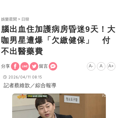
娛樂星聞
日韓
腦出血住加護病房昏迷9天！大
咖男星遭爆「欠繳健保」 付
不出醫藥費
A-
A
A+
分享
留言
2026/04/11 08:15
記者蔡維歆／綜合報導