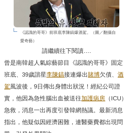
《認識的哥哥》前班底李陳鎬爆酒駕。（圖／翻攝自
愛奇藝）
請繼續往下閱讀….
曾是南韓超人氣綜藝節目《認識的哥哥》固定
班底、39歲諧星
李陳鎬
接連爆出
賭博
欠債、
酒
駕
風波後，9日傳出身體出狀況！經紀公司證
實，他因為急性腦出血被送往
加護病房
（ICU）
急救，消息一出再度引發韓網熱議。最新消息
指出，他疑似因經濟困難，連醫藥費都出現問