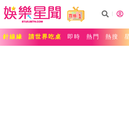
1
針線緣
請世界吃桌
即時
熱門
熱搜