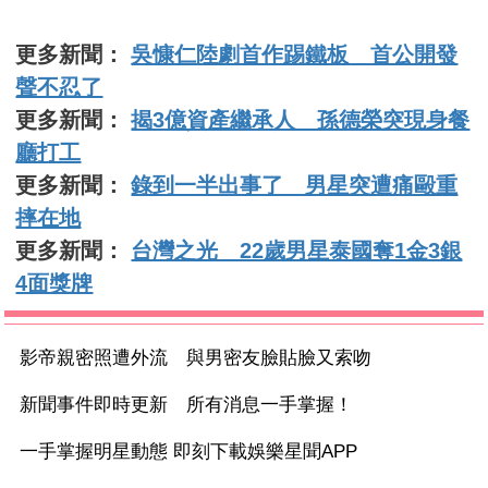
更多新聞：
吳慷仁陸劇首作踢鐵板 首公開發
聲不忍了
更多新聞：
揭3億資產繼承人 孫德榮突現身餐
廳打工
更多新聞：
錄到一半出事了 男星突遭痛毆重
摔在地
更多新聞：
台灣之光 22歲男星泰國奪1金3銀
4面獎牌
影帝親密照遭外流 與男密友臉貼臉又索吻
新聞事件即時更新 所有消息一手掌握！
一手掌握明星動態 即刻下載娛樂星聞APP