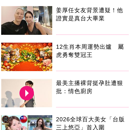
姜厚任女友背景遭疑！他
證實是真台大畢業
12生肖本周運勢出爐 屬
虎勇奪雙冠王
最美主播裸背挺孕肚遭狠
批：情色廚房
2026全球百大美女「台版
三上悠亞」首入圍