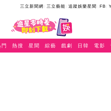
三立新聞網
三立藝能
追蹤娛樂星聞
FB
熱門
熱搜
星聞
綜藝
戲劇
日韓
電影