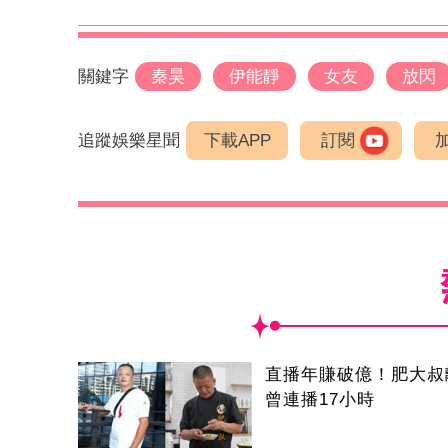
關鍵字
秦昊
伊能靜
女友
放閃
追蹤娛樂星聞
下載APP
訂閱
直播年賺破億！肥大
曾連播17小時