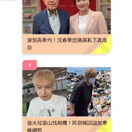
淚別高希均！沈春華悲痛揭私下真面
目
4
放火垃圾山找相機！民宿稱誤認按摩
棒網怒