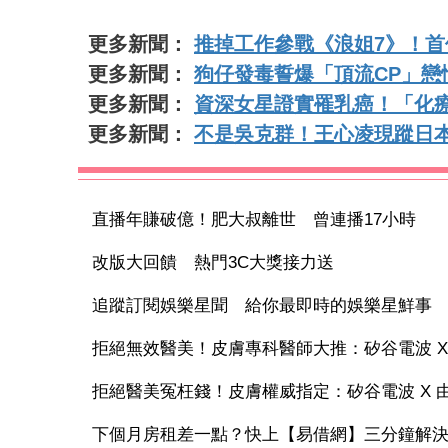
更多新聞：
推掉工作參戰《浪姐7》！
更多新聞：
狗仔發毒誓爆「頂流CP」
更多新聞：
資深女星證實罹乳癌！「化
更多新聞：
不是吳克群！王心凌現蹤日
直播年賺破億！肥大叔離世 曾連播17小時
改版大回饋 熱門3C大獎接力送
追蹤訂閱娛樂星聞 給你最即時的娛樂星鮮事
拒絕無效醫美！皮膚專科醫師大推：矽谷電波 X 讓
拒絕醫美冤枉錢！皮膚權威指定：矽谷電波 X 由內
下個月房租差一點？快上【易借網】三分鐘解