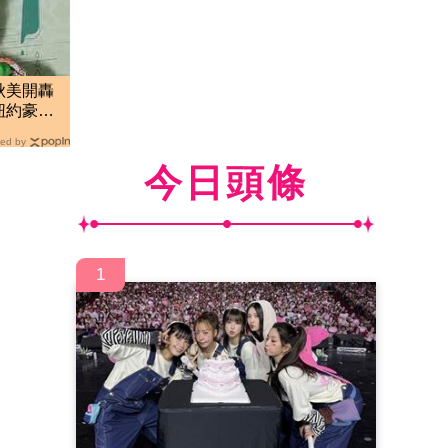
秋美開轟
紐約豪宅
ed by
今日頭條
1