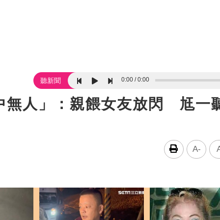
0:00
0:00
聽新聞
中無人」：親餵女友放閃 尪一
A-