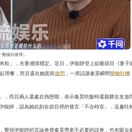
／翻攝自微博）
米粒」，夫妻感情穩定。近日，伊能靜登上綜藝節目《妻子
起用餐，而且還在她面前
放閃
，一席話讓秦昊瞬間
變臉
吐槽
」，而且兩人還處在熱戀期，表示秦昊吃飯時還親餵女友放
伊能靜，認為她此刻在節目裡的發言「不合時宜」，逗趣吐
，覺得伊能靜的言論會替秦昊帶來不必要的誤會，也有眼尖