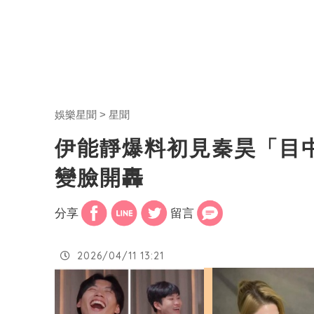
娛樂星聞
星聞
伊能靜爆料初見秦昊「目
變臉開轟
分享
留言
2026/04/11 13:21