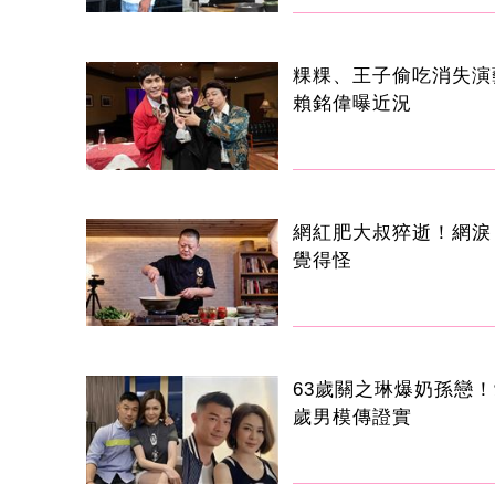
粿粿、王子偷吃消失
賴銘偉曝近況
網紅肥大叔猝逝！網淚
覺得怪
63歲關之琳爆奶孫戀！
歲男模傳證實