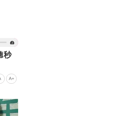
聽秒
A
A+