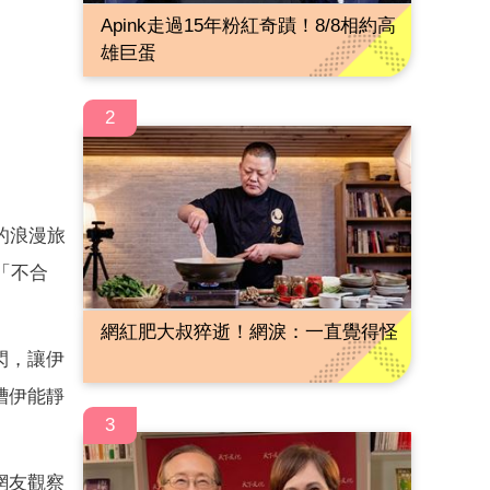
Apink走過15年粉紅奇蹟！8/8相約高
雄巨蛋
2
的浪漫旅
「不合
網紅肥大叔猝逝！網淚：一直覺得怪
閃，讓伊
槽伊能靜
3
網友觀察