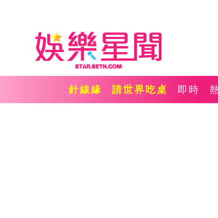
針線緣
請世界吃桌
即時