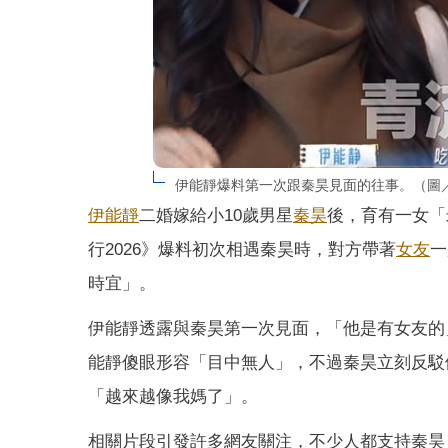
伊能靜爆料第一次跟秦昊見面的往事。（圖
伊能靜
二婚嫁給小10歲男星
秦昊
後，育有一女「
行2026》爆料初次相遇秦昊時，對方帶著
女友
一
時宜」。
伊能靜透露與秦昊第一次見面，「他是有女友的
能靜傻眼形容「目中無人」，不過秦昊立刻反駁
「越來越像我媽了」。
相關片段引發許多網友關注，不少人都支持秦昊