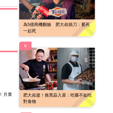
為5億商機翻臉 肥大叔插刀：要死
一起死
6
！月業
肥大叔逝！推黑蒜入菜：吃藥不如吃
對食物