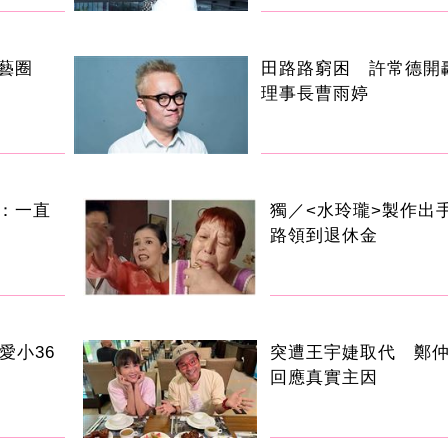
演藝圈
田路路窮困 許常德開
理事長曹雨婷
：一直
獨／<水玲瓏>製作出
路領到退休金
愛小36
突遭王宇婕取代 鄭
回應真實主因