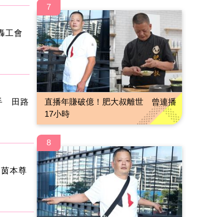
7
轟工會
直播年賺破億！肥大叔離世 曾連播
手 田路
17小時
8
仲茵本尊