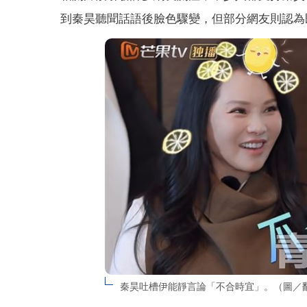
到秦昊聽聞話語後臉色驟變，但部分網友則認為
秦昊吐槽伊能靜言論「不合時宜」。（圖／