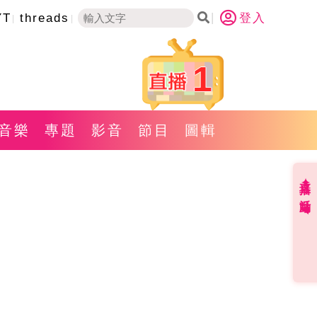
YT
threads
登入
1
音樂
專題
影音
節目
圖輯
直播✦活動