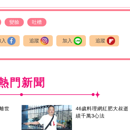
變臉
吐槽
加入
追蹤
加入
追蹤
熱門新聞
叔離世
46歲料理網紅肥大叔逝
績千萬3心法