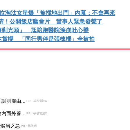
首位淘汰女星爆「被掃地出門」內幕：不會再來
戀情！公開飯店幽會片 當事人緊急發聲了
療剃光頭」 尪陪跑醫院淚崩吐心聲
本賞櫻 「同行男伴是張棟樑」全被拍
肌膚由...
PR・矽谷電波X
而外養...
PR・矽谷電波X
決燃眉之急
PR・易借網