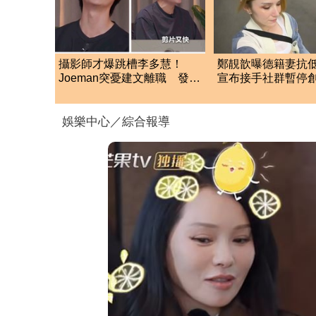
攝影師才爆跳槽李多慧！
鄭靚歆曝德籍妻抗
Joeman突憂建文離職 發聲
宣布接手社群暫停
「其實我很清楚」
娛樂中心／綜合報導