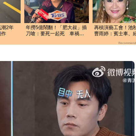
低潮2年
年撈5億鬧翻！「肥大叔」插
再槓演藝工會！池
創作
刀嗆：要死一起死 車禍
曹雨婷：賓士車、
「肉眼酒測」惹怒網
的錢哪裡來？
Recommend