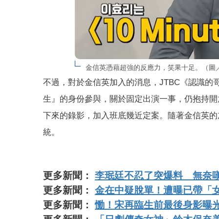
金信英憑藉超強的反應力，笑果十足。（圖／翻攝自
不過，對於金信英加入的消息，JTBC《認識
生』的身份參與，關於固定出演一事，仍抱持開
下來的錄影，加入班底幾近定案。隨著金信英的
統。
更多新聞：
李珉廷不忍了突爆料 無奈
更多新聞：
金在中疑脫單！遭曝已帶「
更多新聞：
慟！宋再臨生前最後身影曝