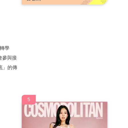
別轉學
會參與接
底」的傳
5