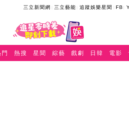
三立新聞網
三立藝能
追蹤娛樂星聞
FB
熱門
熱搜
星聞
綜藝
戲劇
日韓
電影