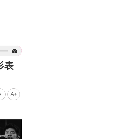
影表
A
A+