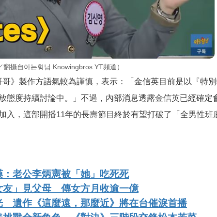
아는형님 Knowingbros YT頻道）
的哥哥》製作方語氣較為謹慎，表示：「金信英目前是以『特
放態度持續討論中。」不過，內部消息透露金信英已經確定
加入，這部開播11年的長壽節目終於有望打破了「全男性班
嘆：老公李炳憲被「她」吃死死
女友」見父母 傳女方月收逾一億
光 遺作《這麼遠，那麼近》將在台催淚首播