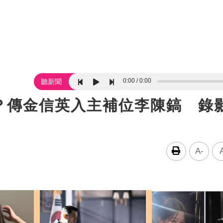
0:00
0:00
聽新聞
？傳金信英入主補位李陳鎬 錄
A-