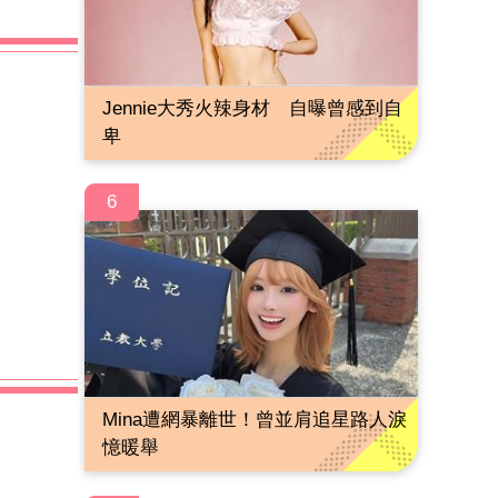
Jennie大秀火辣身材 自曝曾感到自
卑
6
Mina遭網暴離世！曾並肩追星路人淚
憶暖舉