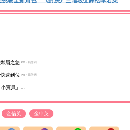
美挑戰全新角色 《對決》三階段交鋒松本若菜
決燃眉之急
PR・易借網
金快速到位
PR・易借網
寶貝」...
金信英
金申英