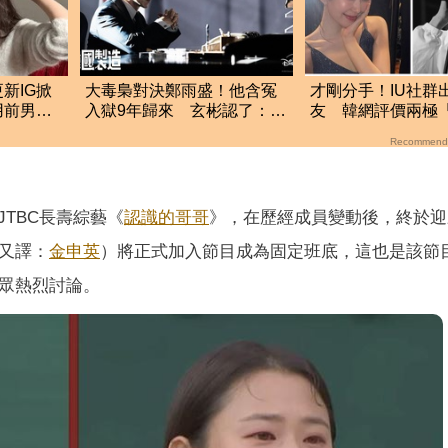
新IG掀
大毒梟對決鄭雨盛！他含冤
才剛分手！IU社群
用前男友
入獄9年歸來 玄彬認了：拍
友 韓網評價兩極
到真的發火
不平」：該避嫌才
Recommend
JTBC長壽綜藝《
認識的哥哥
》，在歷經成員變動後，終於迎
又譯：
金申英
）將正式加入節目成為固定班底，這也是該節
觀眾熱烈討論。