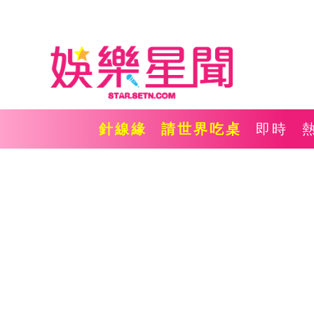
針線緣
請世界吃桌
即時