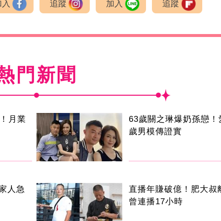
加入
追蹤
加入
追蹤
熱門新聞
逝！月業
63歲關之琳爆奶孫戀！
歲男模傳證實
家人急
直播年賺破億！肥大
曾連播17小時