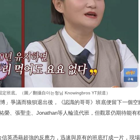
底。（圖／翻攝自아는형님 Knowingbros YT頻道）
法賭博」爭議而狼狽退出後，《認識的哥哥》班底便留下一個空
榮、張聖圭、Jonathan等人輪流代班，但觀眾仍期待能有
金信英憑藉超強的反應力，迅速與原有的班底打成一片，現