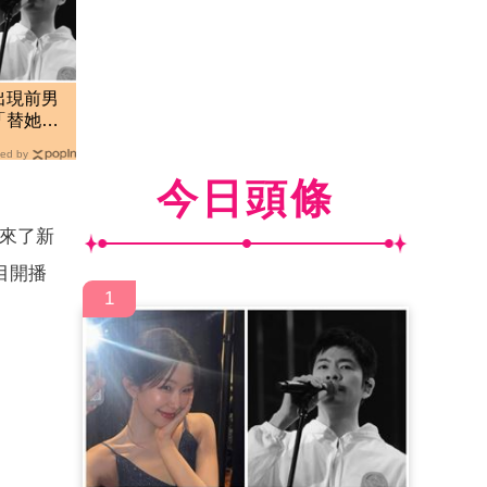
出現前男
「替她抱
對
ed by
今日頭條
來了新
目開播
1