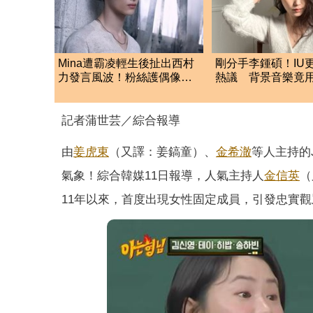
Mina遭霸凌輕生後扯出西村
剛分手李鍾碩！IU更
力發言風波！粉絲護偶像發
熱議 背景音樂竟
文：言論遭惡意扭曲
張基河歌曲
記者蒲世芸／綜合報導
由
姜虎東
（又譯：姜鎬童）、
金希澈
等人主持的
氣象！綜合韓媒11日報導，人氣主持人
金信英
（
11年以來，首度出現女性固定成員，引發忠實