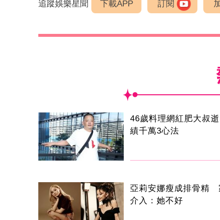
追蹤娛樂星聞
下載APP
訂閱
46歲料理網紅肥大叔
績千萬3心法
亞莉安娜瘦成排骨精 
介入：她不好