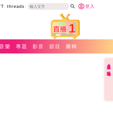
YT
threads
登入
1
音樂
專題
影音
節目
圖輯
直播✦活動