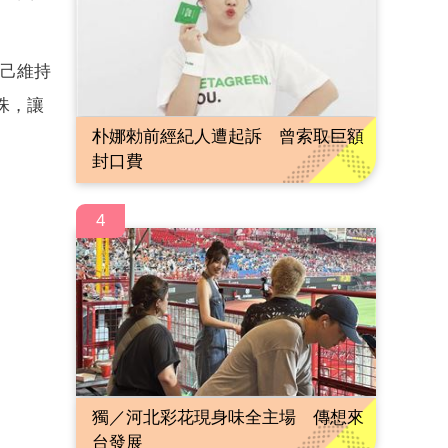
自己維持
珠，讓
朴娜勑前經紀人遭起訴 曾索取巨額
。
封口費
4
獨／河北彩花現身味全主場 傳想來
台發展