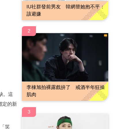
IU社群發前男友 韓網替她抱不平：
該避嫌
2
李棟旭拍裸露戲拚了 戒酒半年狂操
缺。這
肌肉
穩定的新
3
場「笑