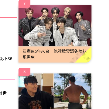
7
韓團連5年來台 他濃妝變澀谷辣妹
系男生
愛小36
8
叔離世