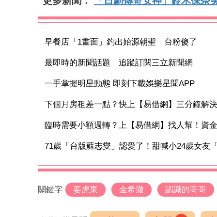
更多新聞：
「日劇傳奇女神」鈴木保奈
早餐店「1畫面」釣出始源朝聖 台粉傻了
最即時的新聞話題 追蹤訂閱三立新聞網
一手掌握明星動態 即刻下載娛樂星聞APP
下個月房租差一點？快上【易借網】三分鐘解
臨時需要小額週轉？上【易借網】找人幫！資
71歲「台版蘇志燮」認愛了！甜喊小24歲女友「小
關鍵字
姜虎東
金希澈
認識的哥哥