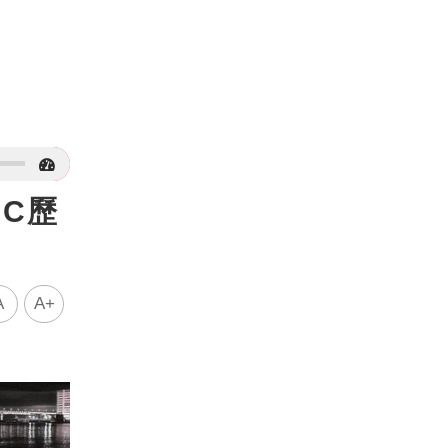
C歷
A
A+