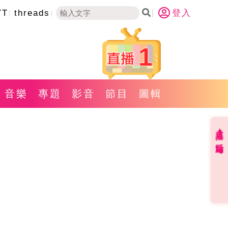
YT
threads
登入
1
音樂
專題
影音
節目
圖輯
直播✦活動