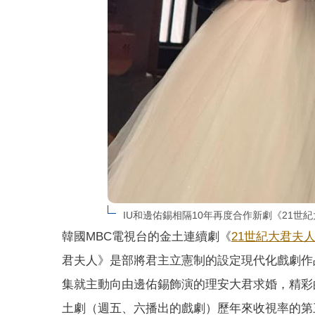
IU和邊佑錫相隔10年再度合作新劇《21世紀大
韓國MBC電視台的金土連續劇《
21世紀大君夫
君夫人》是部將君主立憲制的設定現代化戲劇作
集就主動向由邊佑錫飾演的理安大君求婚，精彩
土劇（週五、六播出的戲劇）歷年來收視率的第