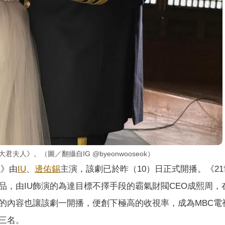
君夫人》。（圖／翻攝自IG @byeonwooseok）
人
》由
IU
、
邊佑錫
主演，該劇已於昨（10）日正式開播。《2
品，由IU飾演的為達目標不擇手段的霸氣財閥CEO成熙周，
的內容也讓該劇一開播，便創下極高的收視率，成為MBC電
三名。