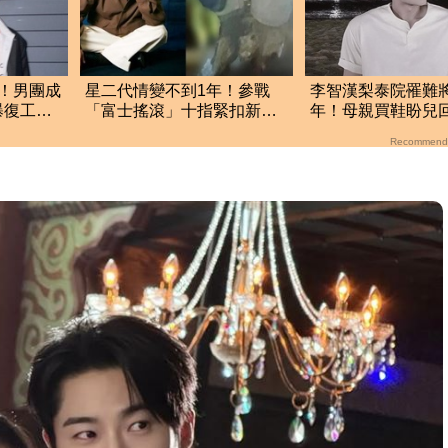
！男團成
星二代情變不到1年！參戰
李智漢梨泰院罹難
曝復工時
「富士搖滾」十指緊扣新
年！母親買鞋盼兒
歡 約會畫面被抓包
員一句話讓她當場
Recommend