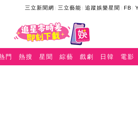
三立新聞網
三立藝能
追蹤娛樂星聞
FB
熱門
熱搜
星聞
綜藝
戲劇
日韓
電影