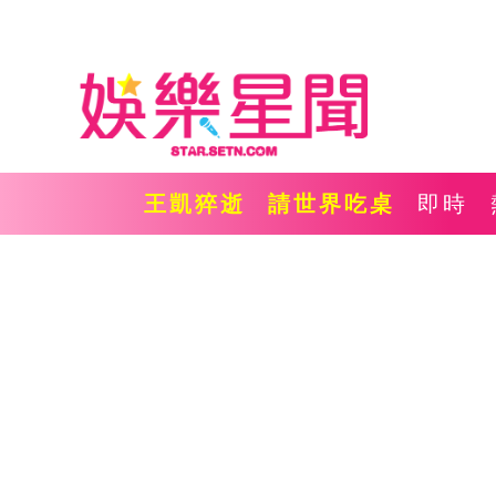
王凱猝逝
請世界吃桌
即時