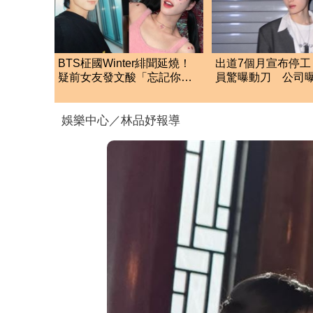
BTS柾國Winter緋聞延燒！
出道7個月宣布停工
疑前女友發文酸「忘記你男
員驚曝動刀 公司
友」 話題秒衝熱搜
間
娛樂中心／林品妤報導