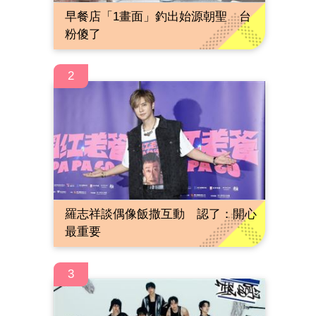
早餐店「1畫面」釣出始源朝聖 台
粉傻了
2
羅志祥談偶像飯撒互動 認了：開心
最重要
3