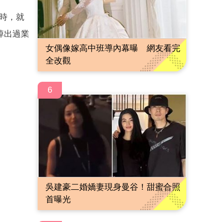
會時，就
掉出過業
女偶像嫁高中班導內幕曝 網友看完
全改觀
6
吳建豪二婚嬌妻現身曼谷！甜蜜合照
首曝光