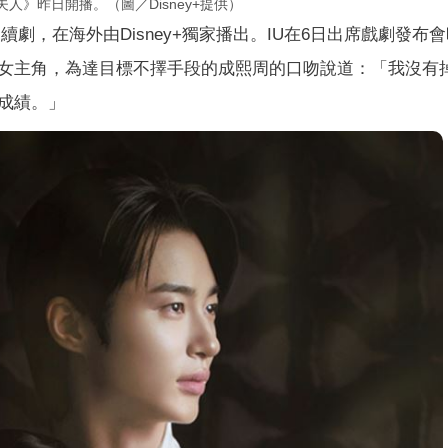
人》昨日開播。（圖／Disney+提供）
續劇，在海外由Disney+獨家播出。IU在6日出席戲劇發布
女主角，為達目標不擇手段的成熙周的口吻說道：「我沒有
成績。」