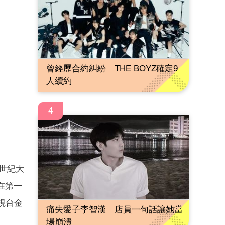
曾經歷合約糾紛 THE BOYZ確定9
人續約
4
1世紀大
在第一
視台金
痛失愛子李智漢 店員一句話讓她當
場崩潰