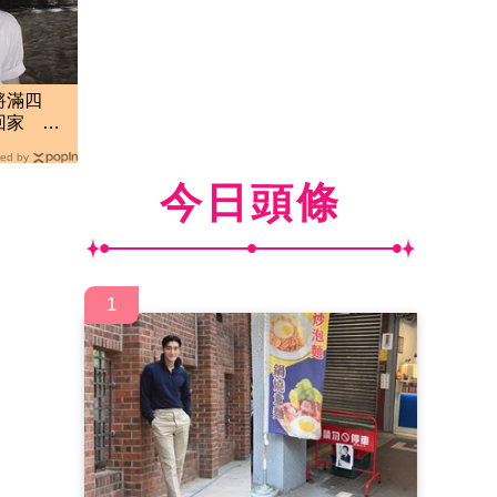
將滿四
回家 店
崩潰
ed by
今日頭條
1