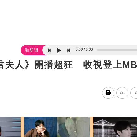
0:00
0:00
聽新聞
君夫人》開播超狂 收視登上MB
A-