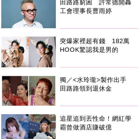
田路路窮困 許常德開轟
工會理事長曹雨婷
突爆家裡超有錢 182萬
HOOK驚認我是男的
獨／<水玲瓏>製作出手
田路路領到退休金
追星追到丟性命！網紅學
霸曾做酒店賺破億