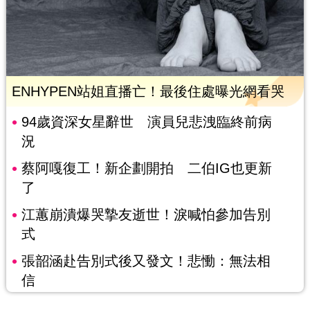
ENHYPEN站姐直播亡！最後住處曝光網看哭
94歲資深女星辭世 演員兒悲洩臨終前病
況
蔡阿嘎復工！新企劃開拍 二伯IG也更新
了
江蕙崩潰爆哭摯友逝世！淚喊怕參加告別
式
張韶涵赴告別式後又發文！悲慟：無法相
信