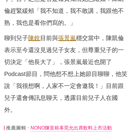
倫趕緊緩頰「我不知道，我不敢講，我跟他不
熟，我也是看你們寫的。」
聊到兒子
陳銳
目前與
張景嵐
穩交當中，陳凱倫
表示至今還沒見過兒子女友，但尊重兒子的一
切決定「他長大了」，張景嵐最近也開了
Podcast節目，問他想不想上她節目聊聊，他笑
說「我很想啊，人家不一定會邀我！」目前跟
兒子還會傳訊息聊天，透露目前兒子人在國
外。
推薦圖輯
NONO陳宣裕辜莞允出席飲料上市活動