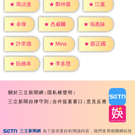
★
江蕙
★
瑪法達
★
鄭仲茵
★
卓偉
★
杰威爾
★
張惠妹
★
Mina
★
許常德
★
顏正國
★
阮橋本
★
李多慧
關於三立新聞網
隱私權聲明
三立新聞自律守則
合作提案窗口
意見反應
三立新聞網
為了提供更好的閱讀內容，我們使用相關網站技