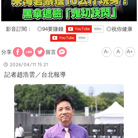
影音訂閱：
◎
94要賺錢
◎
祝你健康
A-
A
A+
分享
留言
2026/04/11 15:21
記者趙浩雲／台北報導