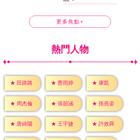
更多焦點+
熱門人物
★
康凱
★
田路路
★
曹雨婷
★
周杰倫
★
張韶涵
★
孫燕姿
★
唐綺陽
★
王宇婕
★
許效舜