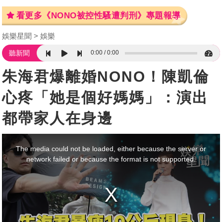
看更多《NONO被控性騷遭判刑》專題報導
娛樂星聞
娛樂
0:00
0:00
聽新聞
朱海君爆離婚NONO！陳凱倫
心疼「她是個好媽媽」：演出
都帶家人在身邊
This
is
a
The media could not be loaded, either because the server or
modal
window.
network failed or because the format is not supported.