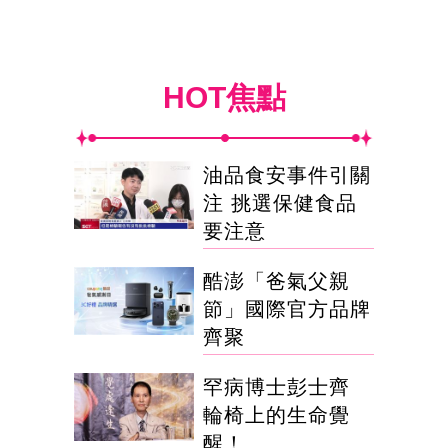
HOT焦點
油品食安事件引關
注 挑選保健食品
要注意
酷澎「爸氣父親
節」國際官方品牌
齊聚
罕病博士彭士齊
輪椅上的生命覺
醒！