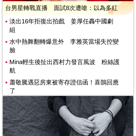
台男星轉戰直播 面試8次遭嗆：以為多紅
淡出16年拒復出拍戲 姜厚任轟中國劇
組
水中熱舞翻轉爆意外 李雅英當場失控變
臉
Mina輕生後扯出西村力發言風波 粉絲護
航
蕭敬騰遇惡房東被寄存證信函！喜鵲回應
了