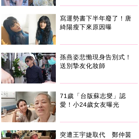
寫運勢書下半年廢了！唐
綺陽瘦下來原因曝
孫燕姿悲慟現身告別式！
送別摯友化妝師
71歲「台版蘇志燮」認
愛！小24歲女友曝光
突遭王宇婕取代 鄭仲茵