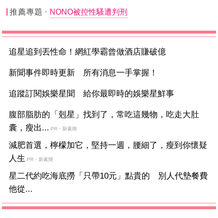
推薦專題
NONO被控性騷遭判刑
追星追到丟性命！網紅學霸曾做酒店賺破億
新聞事件即時更新 所有消息一手掌握！
追蹤訂閱娛樂星聞 給你最即時的娛樂星鮮事
腹部脂肪的「剋星」找到了，常吃這幾物，吃走大肚
囊，瘦出...
PR・新素簡
減肥首選，檸檬加它，堅持一週，腰細了，瘦到你懷疑
人生
PR・新素簡
星二代約吃海底撈「只帶10元」點貴的 別人代墊餐費
他從...