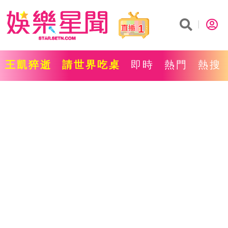
1
王凱猝逝
請世界吃桌
即時
熱門
熱搜