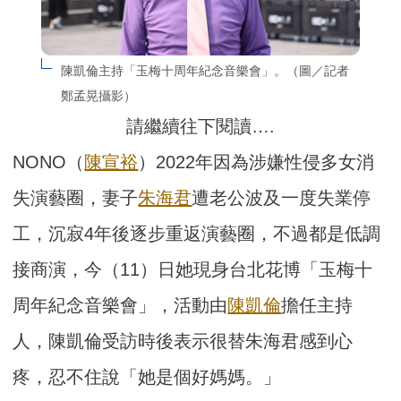
陳凱倫主持「玉梅十周年紀念音樂會」。（圖／記者
鄭孟晃攝影）
請繼續往下閱讀….
NONO（
陳宣裕
）2022年因為涉嫌性侵多女消
失演藝圈，妻子
朱海君
遭老公波及一度失業停
工，沉寂4年後逐步重返演藝圈，不過都是低調
接商演，今（11）日她現身台北花博「玉梅十
周年紀念音樂會」，活動由
陳凱倫
擔任主持
人，陳凱倫受訪時後表示很替朱海君感到心
疼，忍不住說「她是個好媽媽。」