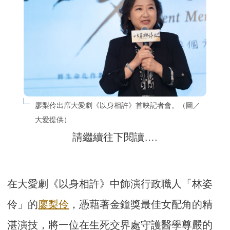
廖梨伶出席大愛劇《以身相許》首映記者會。（圖／
大愛提供）
請繼續往下閱讀….
在大愛劇《以身相許》中飾演行政職人「林姿
伶」的
廖梨伶
，憑藉著金鐘獎最佳女配角的精
湛演技，將一位在生死交界處守護醫學尊嚴的