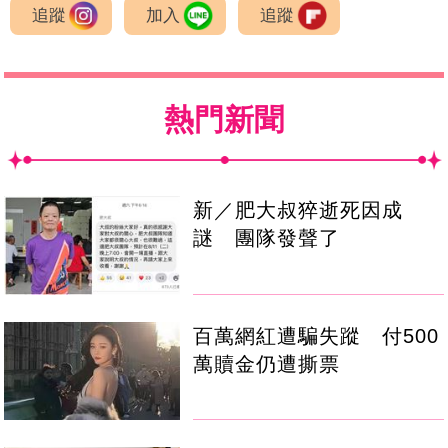
追蹤
加入
追蹤
熱門新聞
新／肥大叔猝逝死因成
謎 團隊發聲了
百萬網紅遭騙失蹤 付500
萬贖金仍遭撕票