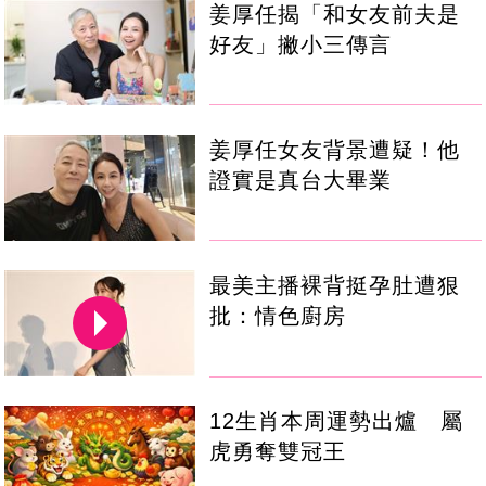
姜厚任揭「和女友前夫是
好友」撇小三傳言
姜厚任女友背景遭疑！他
證實是真台大畢業
最美主播裸背挺孕肚遭狠
批：情色廚房
12生肖本周運勢出爐 屬
虎勇奪雙冠王