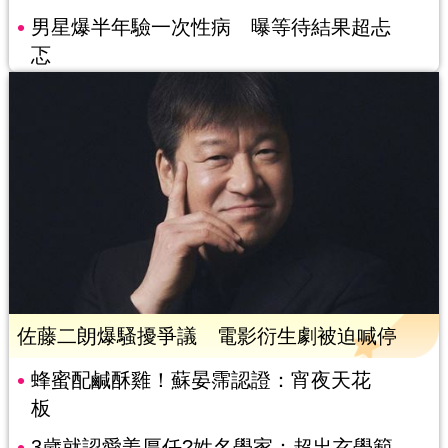
男星爆半年驗一次性病 曝等待結果超忐
忑
佐藤二朗爆騷擾爭議 電影衍生劇被迫喊停
蜂蜜配鹹酥雞！蘇晏霈認證：宵夜天花
板
3歲就認愛姜厚任?姓名學家：超出玄學範