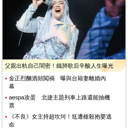
父親出軌自己閨密！鐵肺歌后辛酸人生曝光
金正烈酗酒頻闖禍 曝與台籍妻離婚內
幕
aespa攻蛋 北捷主題列車上路還能抽機
票
《不良》女主持超坎坷！尪遭槍殺抱嬰逃
命