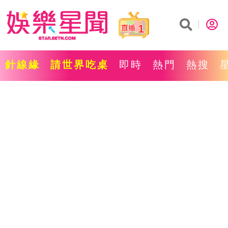
1
針線緣
請世界吃桌
即時
熱門
熱搜