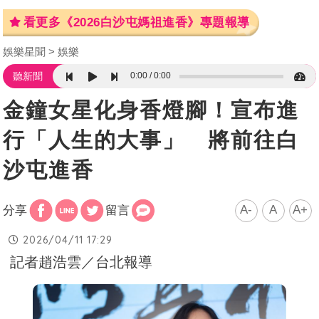
看更多《2026白沙屯媽祖進香》專題報導
娛樂星聞
娛樂
0:00
0:00
聽新聞
金鐘女星化身香燈腳！宣布進
行「人生的大事」 將前往白
沙屯進香
A-
A
A+
分享
留言
2026/04/11 17:29
記者趙浩雲／台北報導