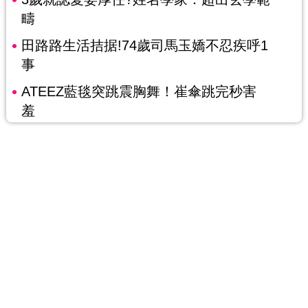
疇
田路路生活拮据!74歲司馬玉嬌不忍疾呼1
事
ATEEZ藍毯突跳震胸舞！崔傘跳完秒害
羞