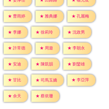
★
姜厚任
★
田路路
★
楊光友
★
曹雨婷
★
雅典娜
★
孔麗梅
★
李娜
★
徐莉玲
★
沈政男
★
周遊
★
許常德
★
李朝永
★
安迪
★
陳凱韻
★
劉鑾雄
★
甘比
★
李亞萍
★
司馬玉嬌
★
余天
★
蔡依珊