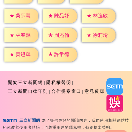
★
吳宗憲
★
陳品妤
★
林逸欣
★
林春銘
★
周杰倫
★
徐莉玲
★
黃鐙輝
★
許常德
關於三立新聞網
隱私權聲明
三立新聞自律守則
合作提案窗口
意見反應
三立新聞網
為了提供更好的閱讀內容，我們使用相關網站技
Copyright ©2026 Sanlih E-Television All Rights
術來改善使用者體驗，也尊重用戶的隱私權，特別提出聲明。
Reserved 版權所有 盜用必究 台北市內湖區舊宗路一段159