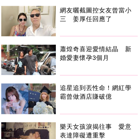
網友曬截圖控女友曾當小
三 姜厚任回應了
蕭煌奇喜迎愛情結晶 新
婚愛妻懷孕3個月
追星追到丟性命！網紅學
霸曾做酒店賺破億
樂天女孩淚揭往事 愛意
表達障礙遭重擊