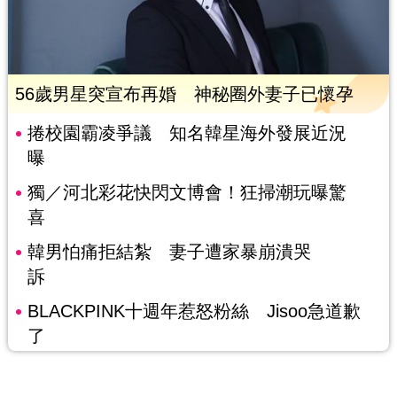
56歲男星突宣布再婚 神秘圈外妻子已懷孕
捲校園霸凌爭議 知名韓星海外發展近況
曝
獨／河北彩花快閃文博會！狂掃潮玩曝驚
喜
韓男怕痛拒結紮 妻子遭家暴崩潰哭
訴
BLACKPINK十週年惹怒粉絲 Jisoo急道歉
了