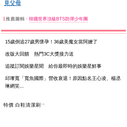
見父母
推薦圖輯
韓國世界頂級BTS防彈少年團
15歲倒追27歲男懷孕！36歲美魔女當阿嬤了
改版大回饋 熱門3C大獎接力送
追蹤訂閱娛樂星聞 給你最即時的娛樂星鮮事
邱瓈寬「寬魚國際」營收衰退！原因點名王心凌、楊丞
琳網笑...
特價 白鞋清潔刷
PR