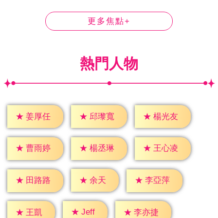
更多焦點+
熱門人物
★
姜厚任
★
邱瓈寬
★
楊光友
★
曹雨婷
★
楊丞琳
★
王心凌
★
余天
★
田路路
★
李亞萍
★
Jeff
★
王凱
★
李亦捷