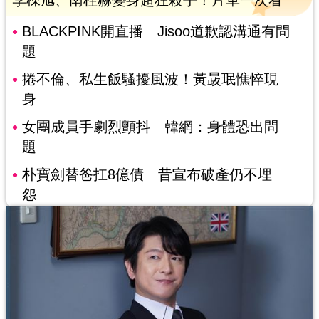
BLACKPINK開直播 Jisoo道歉認溝通有問
題
捲不倫、私生飯騷擾風波！黃晸珉憔悴現
身
女團成員手劇烈顫抖 韓網：身體恐出問
題
朴寶劍替爸扛8億債 昔宣布破產仍不埋
怨