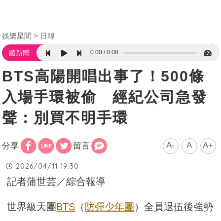
娛樂星聞
日韓
0:00
0:00
聽新聞
BTS高陽開唱出事了！500條
入場手環被偷 經紀公司急發
聲：別買不明手環
A-
A
A+
分享
留言
2026/04/11 19:30
記者蒲世芸／綜合報導
世界級天團
BTS
（
防彈少年團
）全員退伍後強勢