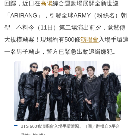
回歸，近日在
高陽
綜合運動場展開全新世巡
「ARIRANG」，引發全球ARMY（粉絲名）朝
聖。不料今（11日）第二場演出前夕，竟驚傳
大規模竊案！現場約有500條
演唱會
入場手環遭
一名男子竊走，警方已緊急出動追緝嫌犯。
BTS 500條演唱會入場手環遭竊。（圖／翻攝自X平台 
@bts_bighit）