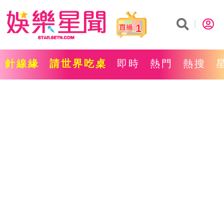
1
針線緣
請世界吃桌
即時
熱門
熱搜