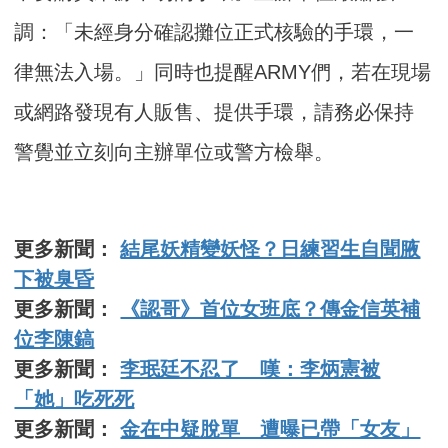
調：「未經身分確認攤位正式核驗的手環，一
律無法入場。」同時也提醒ARMY們，若在現場
或網路發現有人販售、提供手環，請務必保持
警覺並立刻向主辦單位或警方檢舉。
更多新聞：
結尾妖精變妖怪？日練習生自聞腋
下被臭昏
更多新聞：
《認哥》首位女班底？傳金信英補
位李陳鎬
更多新聞：
李珉廷不忍了 嘆：李炳憲被
「她」吃死死
更多新聞：
金在中疑脫單 遭曝已帶「女友」