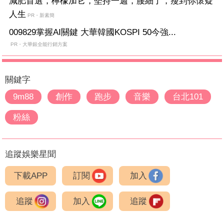
減肥首選，檸檬加它，堅持一週，腰細了，瘦到你懷疑
人生
PR・新素簡
009829掌握AI關鍵 大華韓國KOSPI 50今強...
PR・大華銀全能行銷方案
關鍵字
9m88
創作
跑步
音樂
台北101
粉絲
追蹤娛樂星聞
下載APP
訂閱
加入
追蹤
加入
追蹤