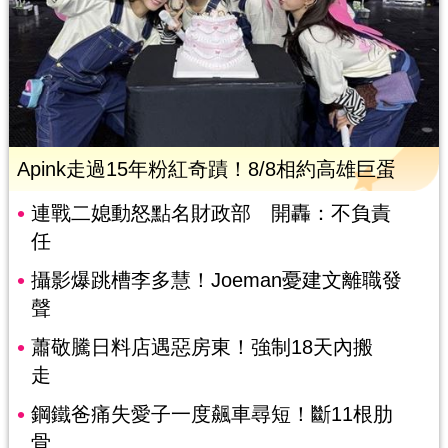
Apink走過15年粉紅奇蹟！8/8相約高雄巨蛋
連戰二媳動怒點名財政部 開轟：不負責
任
攝影爆跳槽李多慧！Joeman憂建文離職發
聲
蕭敬騰日料店遇惡房東！強制18天內搬
走
鋼鐵爸痛失愛子一度飆車尋短！斷11根肋
骨