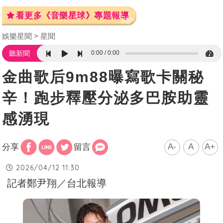
看更多《音樂星球》專題報導
娛樂星聞
星聞
0:00
0:00
聽新聞
金曲歌后9m88曝寫歌卡關秘
辛！跑步釋壓分泌多巴胺助靈
感湧現
A-
A
A+
分享
留言
2026/04/12 11:30
記者鄭尹翔／台北報導