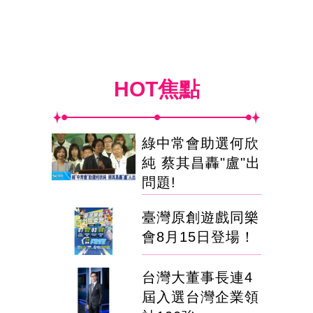
HOT焦點
綠中常會助選何欣
純 蔡其昌轟"盧"出
問題!
臺灣原創遊戲同樂
會8月15日登場！
台灣大董事長連4
屆入選台灣企業領