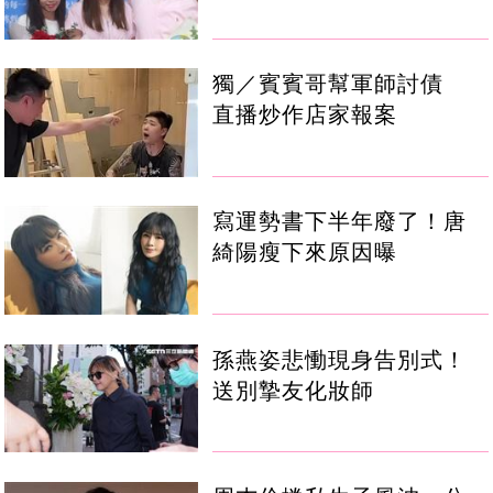
獨／賓賓哥幫軍師討債
直播炒作店家報案
寫運勢書下半年廢了！唐
綺陽瘦下來原因曝
孫燕姿悲慟現身告別式！
送別摯友化妝師