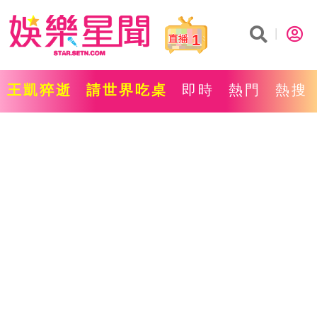
1
王凱猝逝
請世界吃桌
即時
熱門
熱搜