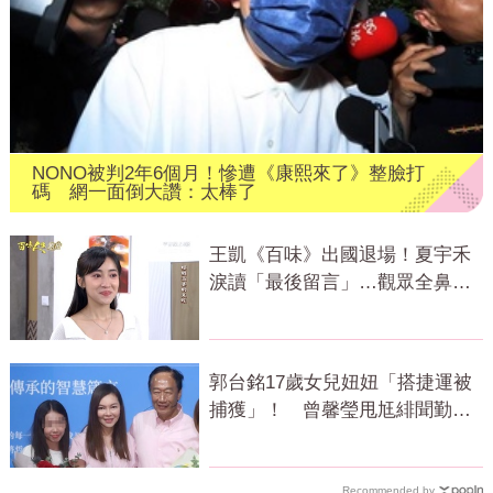
NONO被判2年6個月！慘遭《康熙來了》整臉打
碼 網一面倒大讚：太棒了
王凱《百味》出國退場！夏宇禾
淚讀「最後留言」…觀眾全鼻
酸：不是演的
郭台銘17歲女兒妞妞「搭捷運被
捕獲」！ 曾馨瑩甩尪緋聞勤練
舞
Recommended by