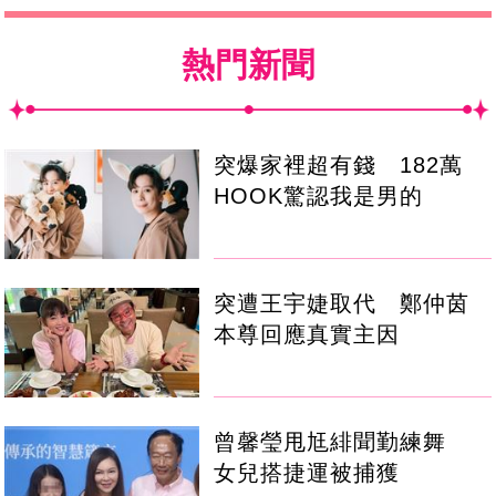
熱門新聞
突爆家裡超有錢 182萬
HOOK驚認我是男的
突遭王宇婕取代 鄭仲茵
本尊回應真實主因
曾馨瑩甩尪緋聞勤練舞
女兒搭捷運被捕獲