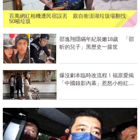
百萬網紅相機遭民宿誤丟 親自衝澎湖垃圾場翻找
50噸垃圾
邵逸翔隱瞞年紀裝嫩18歲 「邵
昕的兒子」黑歷史一籮筐
爆沒劇本臨時改流程！福原愛揭
「中國錄影內幕」惹怒小粉紅：
忘恩負義