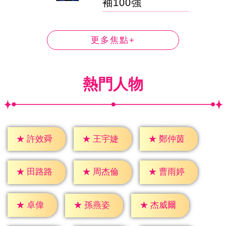
袖100強
更多焦點+
熱門人物
★
許效舜
★
王宇婕
★
鄭仲茵
★
田路路
★
周杰倫
★
曹雨婷
★
卓偉
★
孫燕姿
★
杰威爾