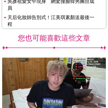
吳彥祖愛女罕現身 網驚撞臉韓男團台成
員
天后化妝師告別式！江美琪素顏送最後一
程
您也可能喜歡這些文章