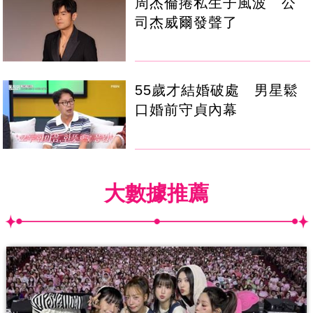
周杰倫捲私生子風波 公
司杰威爾發聲了
55歲才結婚破處 男星鬆
口婚前守貞內幕
大數據推薦