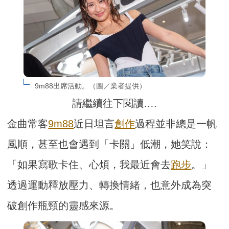
9m88出席活動。（圖／業者提供）
請繼續往下閱讀….
金曲常客
9m88
近日坦言
創作
過程並非總是一帆
風順，甚至也會遇到「卡關」低潮，她笑說：
「如果寫歌卡住、心煩，我最近會去
跑步
。」
透過運動釋放壓力、轉換情緒，也意外成為突
破創作瓶頸的靈感來源。