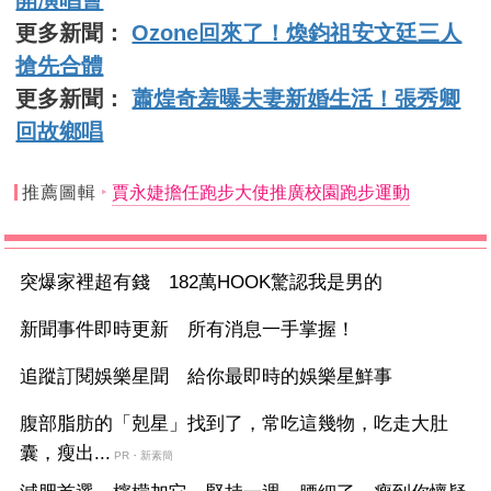
開演唱會
更多新聞：
Ozone回來了！煥鈞祖安文廷三人
搶先合體
更多新聞：
蕭煌奇羞曝夫妻新婚生活！張秀卿
回故鄉唱
推薦圖輯
賈永婕擔任跑步大使推廣校園跑步運動
突爆家裡超有錢 182萬HOOK驚認我是男的
新聞事件即時更新 所有消息一手掌握！
追蹤訂閱娛樂星聞 給你最即時的娛樂星鮮事
腹部脂肪的「剋星」找到了，常吃這幾物，吃走大肚
囊，瘦出...
PR・新素簡