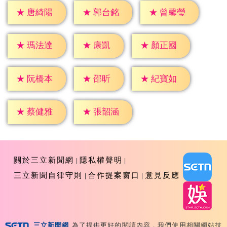
★
唐綺陽
★
郭台銘
★
曾馨瑩
★
康凱
★
瑪法達
★
顏正國
★
邵昕
★
阮橋本
★
紀寶如
★
蔡健雅
★
張韶涵
關於三立新聞網
隱私權聲明
三立新聞自律守則
合作提案窗口
意見反應
三立新聞網
為了提供更好的閱讀內容，我們使用相關網站技